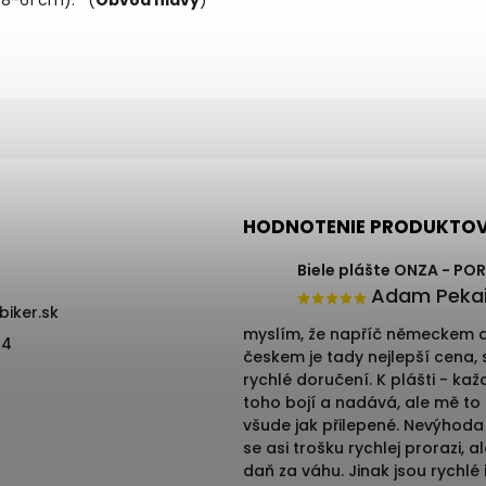
(58-61 cm).
(
Obvod hlavy
)
HODNOTENIE PRODUKTO
Biele plášte ONZA - PO
Adam Peka
ebiker.sk
myslím, že napříč německem 
74
českem je tady nejlepší cena,
rychlé doručení. K plášti - kaž
toho bojí a nadává, ale mě to 
všude jak přilepené. Nevýhoda 
se asi trošku rychlej prorazi, al
daň za váhu. Jinak jsou rychlé 