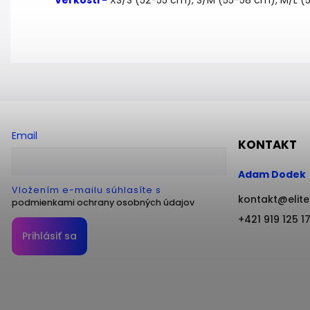
Veľkosti -
XS/S (52-55 cm), S/M (55-58 cm), M/L 
Email
KONTAKT
Adam Dodek
Vložením e-mailu súhlasíte s
kontakt
@
elit
podmienkami ochrany osobných údajov
+421 919 125 1
Prihlásiť sa