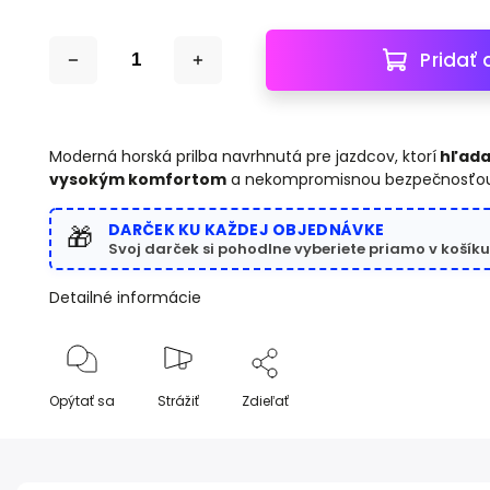
Pridať 
Moderná horská prilba navrhnutá pre jazdcov, ktorí
hľada
vysokým komfortom
a nekompromisnou bezpečnosťou
DARČEK KU KAŽDEJ OBJEDNÁVKE
🎁
Svoj darček si pohodlne vyberiete priamo v košíku
Detailné informácie
Opýtať sa
Strážiť
Zdieľať