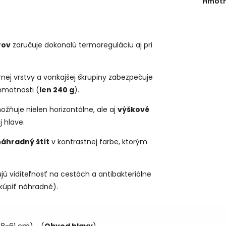
Hmotn
rov
zaručuje dokonalú termoreguláciu aj pri
nej vrstvy a vonkajšej škrupiny zabezpečuje
hmotnosti (
len 240 g
).
ňuje nielen horizontálne, ale aj
výškové
j hlave.
náhradný štít
v kontrastnej farbe, ktorým
jú viditeľnosť na cestách a antibakteriálne
kúpiť náhradné).