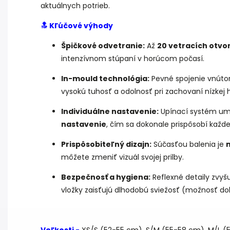
aktuálnych potrieb.
🔝 Kľúčové výhody
Špičkové odvetranie:
Až
20 vetracích otvo
intenzívnom stúpaní v horúcom počasí.
In-mould technológia:
Pevné spojenie vnútor
vysokú tuhosť a odolnosť pri zachovaní nízkej 
Individuálne nastavenie:
Upínací systém umož
nastavenie
, čím sa dokonale prispôsobí každe
Prispôsobiteľný dizajn:
Súčasťou balenia je
môžete zmeniť vizuál svojej prilby.
Bezpečnosť a hygiena:
Reflexné detaily zvyšu
vložky zaisťujú dlhodobú sviežosť (možnosť do