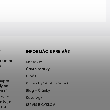
V
INFORMÁCIE PRE VÁS
RCUPINE
Kontakty
ř
Časté otázky
a
O nás
 super
Chceš byť Ambasádor?
dý se
Blog - Články
drží
je, že
Katalógy
e to je
SERVIS BICYKLOV
i na