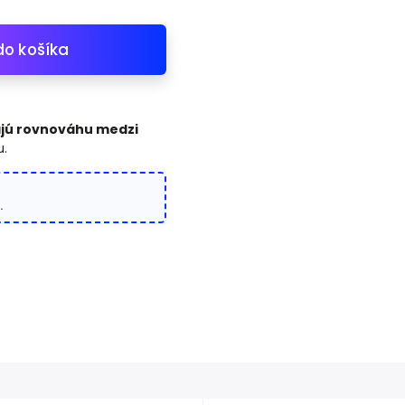
do košíka
jú rovnováhu medzi
.
.