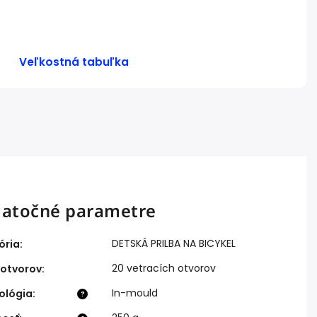
Veľkostná tabuľka
atočné parametre
DETSKÁ PRILBA NA BICYKEL
ória
:
20 vetracích otvorov
 otvorov
:
In-mould
ológia
:
?