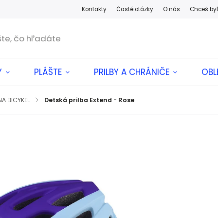
Kontakty
Časté otázky
O nás
Chceš by
Y
PLÁŠTE
PRILBY A CHRÁNIČE
OBL
NA BICYKEL
/
Detská prilba Extend - Rose