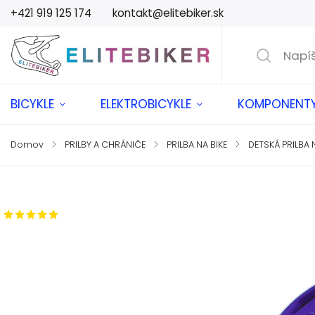
+421 919 125 174
kontakt@elitebiker.sk
BICYKLE
ELEKTROBICYKLE
KOMPONENT
Domov
/
PRILBY A CHRÁNIČE
/
PRILBA NA BIKE
/
DETSKÁ PRILBA 
Značka:
Extend
1 hodnotenie