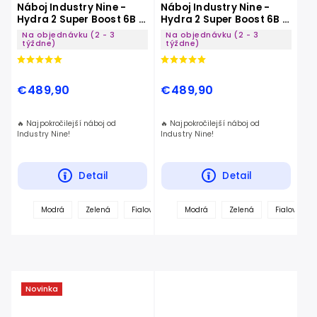
Náboj Industry Nine -
Náboj Industry Nine -
Hydra 2 Super Boost 6B -
Hydra 2 Super Boost 6B -
28 dier
32 dier
Na objednávku (2 - 3
Na objednávku (2 - 3
týždne)
týždne)
€489,90
€489,90
🔥 Najpokročilejší náboj od
🔥 Najpokročilejší náboj od
Industry Nine!
Industry Nine!
Detail
Detail
Modrá
Zelená
Fialová
Červená
Modrá
Zelená
Tyrkysová
Fialová
Čierna
Novinka