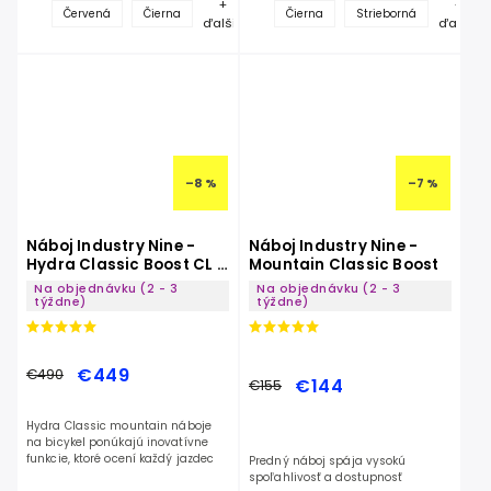
+
+
Červená
Čierna
Čierna
Strieborná
ďalšie
ďalšie
–8 %
–7 %
Náboj Industry Nine -
Náboj Industry Nine -
Hydra Classic Boost CL -
Mountain Classic Boost
28 Dier
Na objednávku (2 - 3
Na objednávku (2 - 3
týždne)
týždne)
€449
€490
€144
€155
Hydra Classic mountain náboje
na bicykel ponúkajú inovatívne
funkcie, ktoré ocení každý jazdec
Predný náboj spája vysokú
spoľahlivosť a dostupnosť