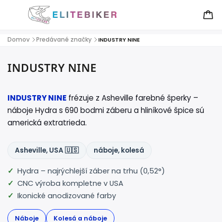
Domov
Predávané značky
/
/
INDUSTRY NINE
INDUSTRY NINE
INDUSTRY NINE
frézuje z Asheville farebné šperky –
náboje Hydra s 690 bodmi záberu a hliníkové špice sú
americká extratrieda.
Asheville, USA 🇺🇸
náboje, kolesá
Hydra – najrýchlejší záber na trhu (0,52°)
CNC výroba kompletne v USA
Ikonické anodizované farby
Náboje
Kolesá a náboje