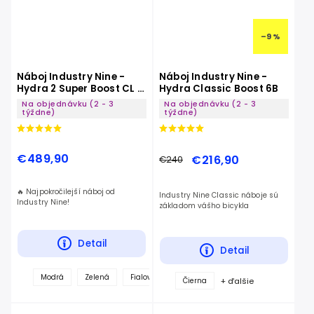
–9 %
Náboj Industry Nine -
Náboj Industry Nine -
Hydra 2 Super Boost CL -
Hydra Classic Boost 6B
32 Dier
Na objednávku (2 - 3
Na objednávku (2 - 3
týždne)
týždne)
€489,90
€216,90
€240
🔥 Najpokročilejší náboj od
Industry Nine Classic náboje sú
Industry Nine!
základom vášho bicykla
Detail
Detail
Modrá
Zelená
Fialová
Červená
Tyrkysová
Čierna
+ ďalšie
Čierna