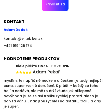
Prihlásiť sa
KONTAKT
Adam Dodek
kontakt
@
elitebiker.sk
+421 919 125 174
HODNOTENIE PRODUKTOV
Biele plášte ONZA - PORCUPINE
Adam Pekař
myslím, že napříč německem a českem je tady nejlepší
cena, super rychlé doručení. K plášti - každý se toho
bojí a nadává, ale mě to drží všude jak přilepené.
Nevýhoda je, že se asi trošku rychlej prorazi, ale to je
daň za váhu. Jinak jsou rychlé i na asfaltu, trailu a grip
je super.