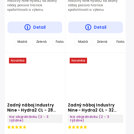
Industry Nine Hydra2 6B zadný
Industry Nine Hydra2 6B zadný
náboj posúva hranice
náboj posúva hranice
spoľahlivosti a výkonu.
spoľahlivosti a výkonu.
Detail
Detail
Modrá
Zelená
Fialová
Červená
Modrá
Zelená
Tyrkysová
Fialová
Čierna
Novinka
Novinka
Zadný náboj Industry
Zadný náboj Industry
Nine - Hydra2 CL - 28
Nine - Hydra2 CL - 32
Dier
Dier
Na objednávku (2 - 3
Na objednávku (2 - 3
týždne)
týždne)