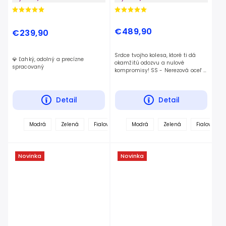
€489,90
€239,90
Srdce tvojho kolesa, ktoré ti dá
💎 Ľahký, odolný a precízne
okamžitú odozvu a nulové
spracovaný
kompromisy! SS - Nerezová oceľ
Bolt on SS - Skrutkovaná nerezová
oceľ
Detail
Detail
Modrá
Zelená
Fialová
Červená
Modrá
Zelená
Tyrkysová
Fialová
Čierna
Novinka
Novinka