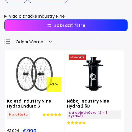
Viac o značke Industry Nine
Odporúčame
Najlacnejšie
Novinka
Najdrahšie
Najpredávanejšie
Abecedne
–3 %
Kolesá Industry Nine -
Náboj Industry Nine -
Hydra Enduro S
Hydra 2 6B
Na objednávku (2 - 3
Na otázku
týždne)
€990
€1 024