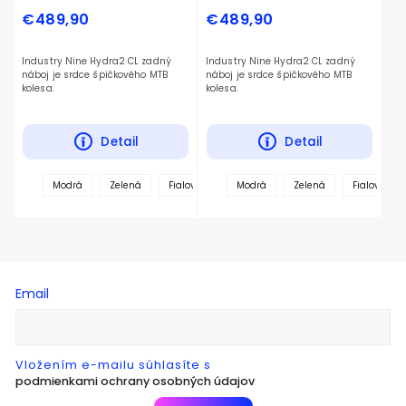
€489,90
€489,90
Industry Nine Hydra2 CL zadný
Industry Nine Hydra2 CL zadný
náboj je srdce špičkového MTB
náboj je srdce špičkového MTB
kolesa.
kolesa.
Detail
Detail
Modrá
Zelená
Fialová
Červená
Modrá
Zelená
Tyrkysová
Fialová
Čierna
Email
Vložením e-mailu súhlasíte s
podmienkami ochrany osobných údajov