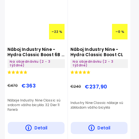
–22 %
–0 %
Náboj Industry Nine -
Náboj Industry Nine -
Hydra Classic Boost 6B -
Hydra Classic Boost CL
32 dier
Na objednávku (2 - 3
Na objednávku (2 - 3
týždne)
týždne)
€363
€470
€237,90
€240
Náboje Industry Nine Classic sú
Industry Nine Classic náboje sú
srdcom vášho bicykla. 32 Dier 11
základom vášho bicykla
Farieb
Detail
Detail