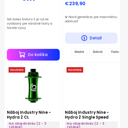
€239,90
💎 Nová generácia pre maximálnu
Set kolies Enduro S je ručne
odolnosť
vyrábaný pre náročné traily a
horské výzvy
Detail
Modrá
Zelená
Fialová
Do košíka
Novinka
Novinka
Náboj Industry Nine -
Náboj Industry Nine -
Hydra 2 CL
Hydra 2 Single Speed
Na objednávku (2 - 3
Na objednávku (2 - 3
týždne)
týždne)