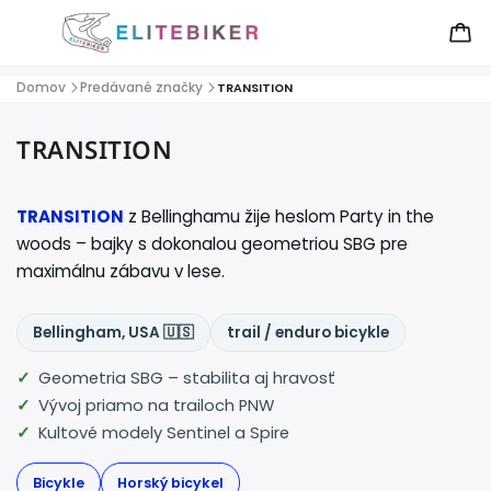
Domov
Predávané značky
/
/
TRANSITION
TRANSITION
TRANSITION
z Bellinghamu žije heslom Party in the
woods – bajky s dokonalou geometriou SBG pre
maximálnu zábavu v lese.
Bellingham, USA 🇺🇸
trail / enduro bicykle
Geometria SBG – stabilita aj hravosť
Vývoj priamo na trailoch PNW
Kultové modely Sentinel a Spire
Bicykle
Horský bicykel