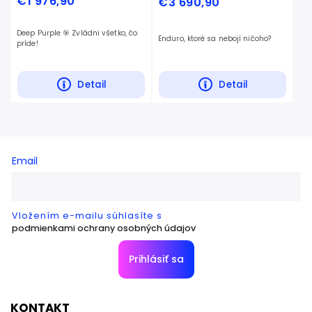
€1 976,90
€3 690,90
Deep Purple 🎯 Zvládni všetko, čo
Enduro, ktoré sa nebojí ničoho?
príde!
Detail
Detail
Email
Vložením e-mailu súhlasíte s
podmienkami ochrany osobných údajov
Prihlásiť sa
KONTAKT