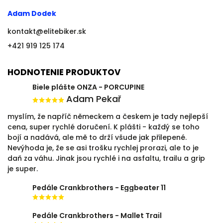
Adam Dodek
kontakt
@
elitebiker.sk
+421 919 125 174
HODNOTENIE PRODUKTOV
Biele plášte ONZA - PORCUPINE
Adam Pekař
myslím, že napříč německem a českem je tady nejlepší
cena, super rychlé doručení. K plášti - každý se toho
bojí a nadává, ale mě to drží všude jak přilepené.
Nevýhoda je, že se asi trošku rychlej prorazi, ale to je
daň za váhu. Jinak jsou rychlé i na asfaltu, trailu a grip
je super.
Pedále Crankbrothers - Eggbeater 11
Pedále Crankbrothers - Mallet Trail