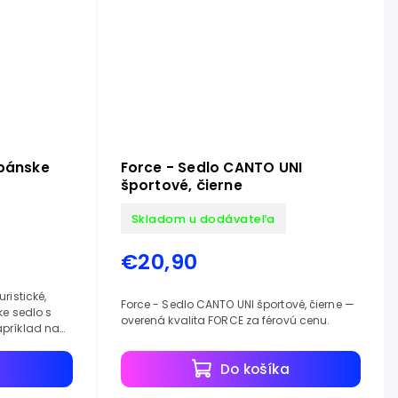
 pánske
Force - Sedlo CANTO UNI
športové, čierne
Skladom u dodávateľa
€20,90
ristické,
Force - Sedlo CANTO UNI športové, čierne —
ke sedlo s
overená kvalita FORCE za férovú cenu.
príklad na
a
Do košíka