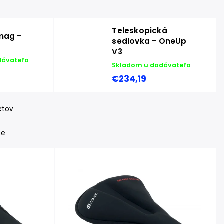
Teleskopická
mag -
sedlovka - OneUp
V3
dávateľa
Skladom u dodávateľa
€234,19
ktov
ne