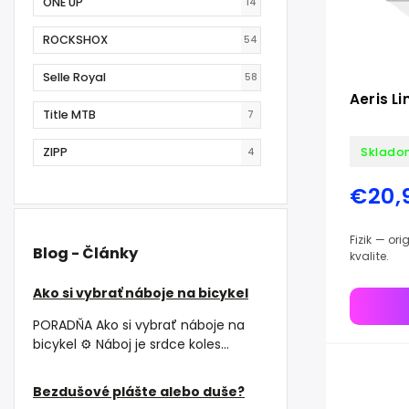
ONE UP
14
ROCKSHOX
54
Selle Royal
58
Aeris Li
Title MTB
7
ZIPP
Sklado
4
€20,
Fizik — originálny doplnok Fizik v talianskej
Blog - Články
kvalite.
Ako si vybrať náboje na bicykel
PORADŇA Ako si vybrať náboje na
bicykel ⚙️ Náboj je srdce koles...
Bezdušové plášte alebo duše?