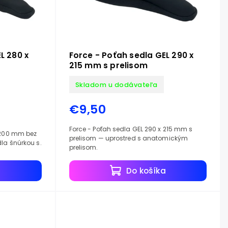
L 280 x
Force - Poťah sedla GEL 290 x
215 mm s prelisom
Skladom u dodávateľa
€9,50
Force - Poťah sedla GEL 290 x 215 mm s
x 200 mm bez
prelisom — uprostred s anatomickým
la šnúrkou s.
prelisom.
a
Do košíka