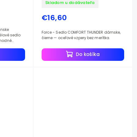
Skladom u dodávateľa
€16,60
ánske
Force - Sedlo COMFORT THUNDER dámske,
gélové sedlo
čierne — oceľové vzpery bez merítka.
vhodné
tské bicykle.
a
Do košíka