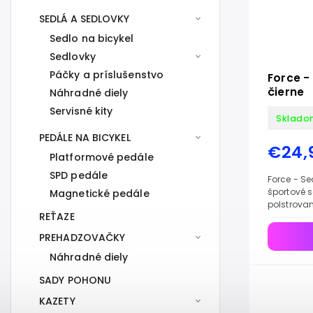
SEDLÁ A SEDLOVKY
Sedlo na bicykel
Sedlovky
Páčky a príslušenstvo
Force -
čierne
Náhradné diely
Servisné kity
Sklado
PEDÁLE NA BICYKEL
€24,
Platformové pedále
SPD pedále
Force - Se
športové 
Magnetické pedále
polstrovan
REŤAZE
PREHADZOVAČKY
Náhradné diely
SADY POHONU
KAZETY