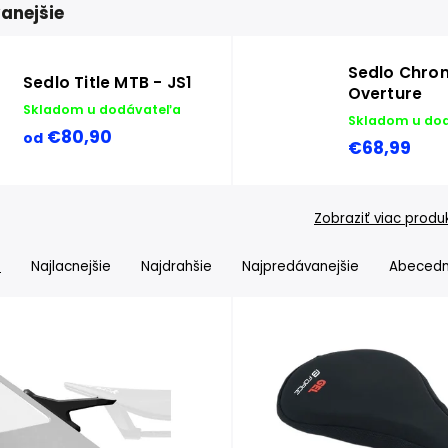
anejšie
Sedlo Chro
Sedlo Title MTB - JS1
Overture
Skladom u dodávateľa
Skladom u do
€80,90
od
€68,99
Zobraziť viac produ
e
Najlacnejšie
Najdrahšie
Najpredávanejšie
Abeced