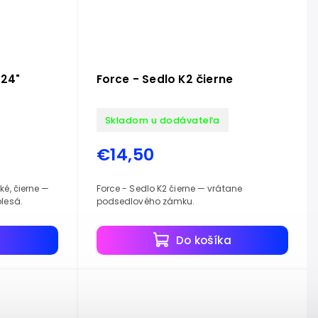
 24"
Force - Sedlo K2 čierne
Skladom u dodávateľa
€14,50
ké, čierne —
Force - Sedlo K2 čierne — vrátane
olesá.
podsedlového zámku.
a
Do košíka