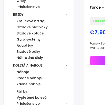
Gripy
Príslušenstvo
Force -
BRZDY
Kotúčové brzdy
Sklado
Brzdové platničky
€7,9
Brzdové kotúče
Gyro systémy
Force - Se
Adaptéry
kvalita za
Brzdové páky
Náhradné diely
KOLESÁ A NÁBOJE
Náboje
Predné náboje
Zadné náboje
Ráfiky
Vypletené kolesá
Príslušenstvo