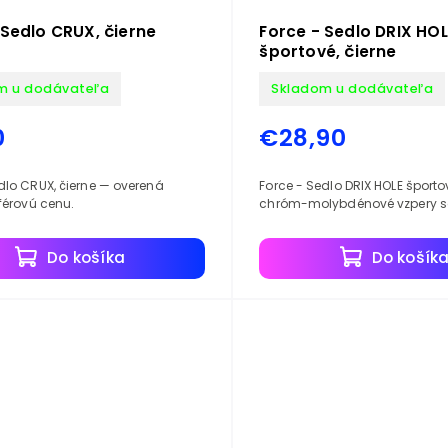
 Sedlo CRUX, čierne
Force - Sedlo DRIX HOL
športové, čierne
m u dodávateľa
Skladom u dodávateľa
0
€28,90
dlo CRUX, čierne — overená
Force - Sedlo DRIX HOLE športo
 férovú cenu.
chróm-molybdénové vzpery so
Do košíka
Do košík