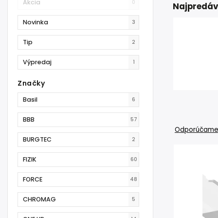
Akcia
0
Najpredáv
Novinka
3
Tip
2
Výpredaj
1
Značky
Basil
6
BBB
57
Odporúčam
BURGTEC
2
FIZIK
60
FORCE
48
CHROMAG
5