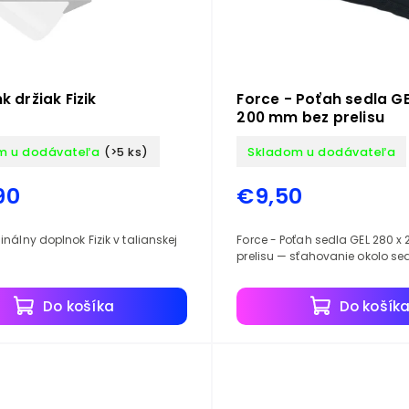
nk držiak Fizik
Force - Poťah sedla GE
200 mm bez prelisu
m u dodávateľa
(>5 ks)
Skladom u dodávateľa
90
€9,50
Force - Poťah sedla GEL 280 
prelisu — sťahovanie okolo sed
Do košíka
Do košík