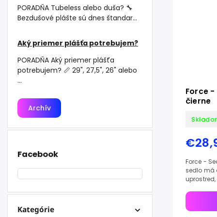
PORADŇA Tubeless alebo duša? 🔧
Bezdušové plášte sú dnes štandar...
Aký priemer plášťa potrebujem?
PORADŇA Aký priemer plášťa
potrebujem? 📏 29", 27,5", 26" alebo
...
Force -
čierne
Archív
Sklado
€28,
Facebook
Force - Se
sedlo má 
uprostred, 
a zvyšuje 
Kategórie