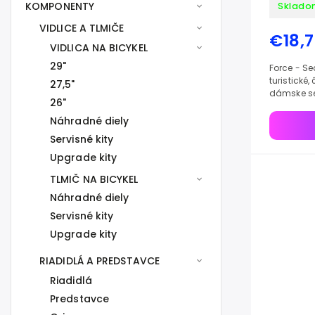
KOMPONENTY
Sklado
VIDLICE A TLMIČE
€18,
VIDLICA NA BICYKEL
29"
Force - S
turistické
27,5"
dámske se
26"
napríklad 
Náhradné diely
Servisné kity
Upgrade kity
TLMIČ NA BICYKEL
Náhradné diely
Servisné kity
Upgrade kity
RIADIDLÁ A PREDSTAVCE
Riadidlá
Predstavce