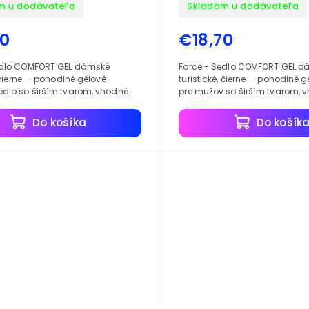
m u dodávateľa
Skladom u dodávateľa
70
€18,70
edlo COMFORT GEL dámské
Force - Sedlo COMFORT GEL p
, čierne — pohodlné gélové
turistické, čierne — pohodlné 
dlo so širším tvarom, vhodné
pre mužov so širším tvarom, 
pre cykloturistiku a mestské.
napríklad na cyklistické a mes
Do košíka
Do košík