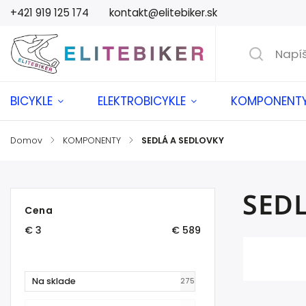
+421 919 125 174
kontakt@elitebiker.sk
BICYKLE
ELEKTROBICYKLE
KOMPONENT
Domov
/
KOMPONENTY
/
SEDLÁ A SEDLOVKY
SED
Cena
€
3
€
589
Na sklade
275