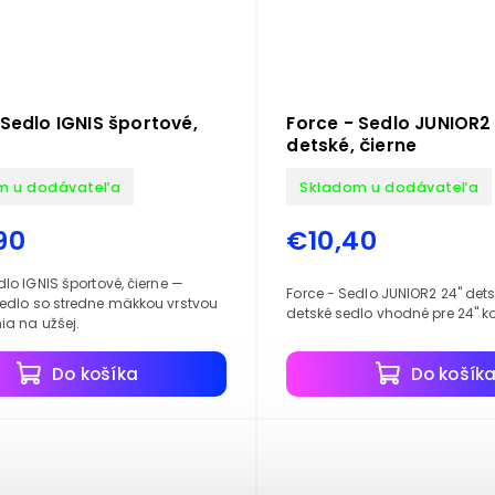
 Sedlo IGNIS športové,
Force - Sedlo JUNIOR2
detské, čierne
m u dodávateľa
Skladom u dodávateľa
90
€10,40
dlo IGNIS športové, čierne —
Force - Sedlo JUNIOR2 24" dets
sedlo so stredne mäkkou vrstvou
detské sedlo vhodné pre 24" k
ia na užšej.
Do košíka
Do košík