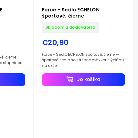
E
Force - Sedlo ECHELON
športové, čierne
Skladom u dodávateľa
€20,90
Force - Sedlo ECHELON športové, čierne —
vé, čierne —
športové sedlo so stredne mäkkou výplňou
 stupnicou.
na užšej.
a
Do košíka