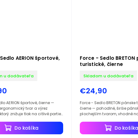
 Sedlo AERION športové,
Force - Sedlo BRETON
turistické, čierne
m u dodávateľa
Skladom u dodávateľa
90
€24,90
dlo AERION športové, čierne —
Force - Sedlo BRETON pánske tu
ergonomický tvar a výrez
čierne — pohodlné, širšie páns
ktorý znižuje tlak na citlivé partie
plochejším tvarom, vhodné na
komfort.
cyklistické výlety a mestské.
Do košíka
Do košík