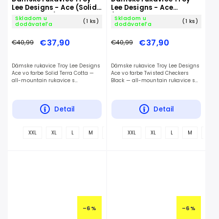
Lee Designs - Ace (Solid
Lee Designs - Ace
Terra Cotta)
(Twisted Checkers
Skladom u
Skladom u
(1 ks)
(1 ks)
Black)
dodávateľa
dodávateľa
€37,90
€37,90
€40,99
€40,99
Dámske rukavice Troy Lee Designs
Dámske rukavice Troy Lee Designs
Ace vo farbe Solid Terra Cotta —
Ace vo farbe Twisted Checkers
all-mountain rukavice s
Black — all-mountain rukavice s
jednovrstvovou Clarino dlaňou.
jednovrstvovou Clarino dlaňou.
Detail
Detail
+
XXL
XL
L
M
S
XXL
XL
L
M
S
ďalšie
–6 %
–6 %