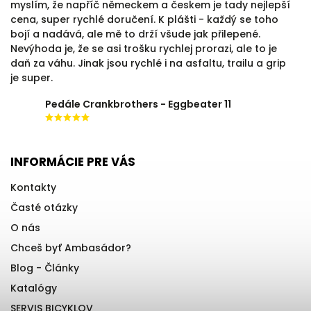
myslím, že napříč německem a českem je tady nejlepší
cena, super rychlé doručení. K plášti - každý se toho
bojí a nadává, ale mě to drží všude jak přilepené.
Nevýhoda je, že se asi trošku rychlej prorazi, ale to je
daň za váhu. Jinak jsou rychlé i na asfaltu, trailu a grip
je super.
Pedále Crankbrothers - Eggbeater 11
INFORMÁCIE PRE VÁS
Kontakty
Časté otázky
O nás
Chceš byť Ambasádor?
Blog - Články
Katalógy
SERVIS BICYKLOV