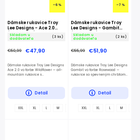
–6 %
–7 %
Dámske rukavice Troy
Dámske rukavice Troy
Lee Designs - Ace 2.0
Lee Designs - Gambit
(Wildflower)
(Rosewood)
Skladom u
Skladom u
(3 ks)
(2 ks)
dodávateľa
dodávateľa
€47,90
€51,90
€50,99
€55,99
Dámske rukavice Troy Lee Designs
Dámske rukavice Troy Lee Designs
Ace 2.0 vo farbe Wildflower — all-
Gambit vo farbe Rosewood —
mountain rukavice s
rukavice so spevneným chrbtom
jednovrstvovou Clarino dlaňou a
na gravity jazdenie.
dlhšou manžetou.
Detail
Detail
+
XXL
XL
L
M
S
XXL
XL
L
M
S
ďalšie