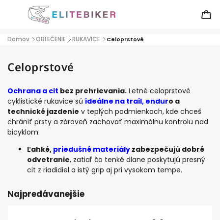
Domov
OBLEČENIE
RUKAVICE
/
/
/
Celoprstové
Celoprstové
Ochrana a cit
bez prehrievania.
Letné celoprstové
cyklistické rukavice sú
ideálne na trail, endur
o a
technické jazdenie
v teplých podmienkach, kde chceš
chrániť prsty a zároveň zachovať maximálnu kontrolu nad
bicyklom.
Ľahké,
priedušné materiály
zabezpečujú dobré
odvetranie
, zatiaľ čo tenké dlane poskytujú presný
cit z riadidiel a istý grip aj pri vysokom tempe.
Najpredávanejšie