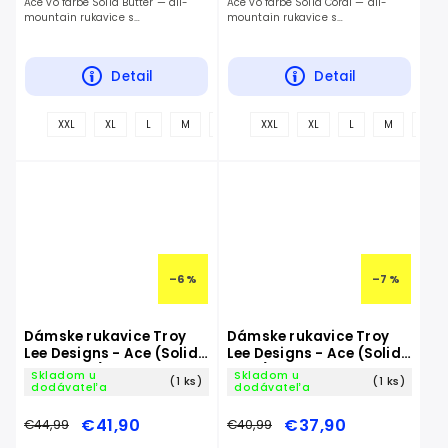
Ace vo farbe Solid Butter — all-
Ace vo farbe Solid Coral — all-
mountain rukavice s
mountain rukavice s
jednovrstvovou Clarino dlaňou.
jednovrstvovou Clarino dlaňou.
Detail
Detail
+
XXL
XL
L
M
S
XXL
XL
L
M
S
ďalšie
–6 %
–7 %
Dámske rukavice Troy
Dámske rukavice Troy
Lee Designs - Ace (Solid
Lee Designs - Ace (Solid
Dawn Blue)
Jade)
Skladom u
Skladom u
(1 ks)
(1 ks)
dodávateľa
dodávateľa
€41,90
€37,90
€44,99
€40,99