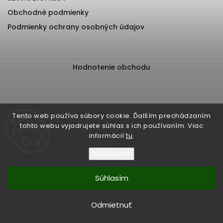
Obchodné podmienky
Podmienky ochrany osobných údajov
Hodnotenie obchodu
Tento web používa súbory cookie. Ďalším prechádzaním
tohto webu vyjadrujete súhlas s ich používaním. Viac
informácií
tu
.
Nastavenie
Súhlasím
Copyright 2026
EliteBiker
. Všetky práva vyhradené.
Upraviť nastavenie cookies
Odmietnuť
Vytvořil
Shoptet
| Design
Shoptak.cz