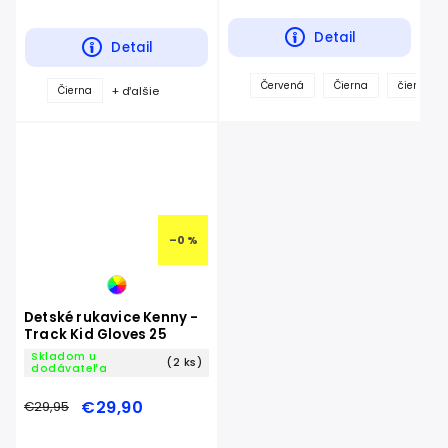
Detail
Detail
Červená
Čierna
čierna/o
+ ďalšie
Čierna
–0 %
Detské rukavice Kenny -
Track Kid Gloves 25
Skladom u
(2 ks)
dodávateľa
€29,90
€29,95