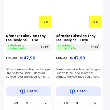
–6 %
–6 %
Dámske rukavice Troy
Dámske rukavice Troy
Lee Designs - Luxe
Lee Designs - Luxe
(Black)
(Tortoise Cream)
Skladom u
Skladom u
(3 ks)
(2 ks)
dodávateľa
dodávateľa
€47,90
€47,90
€50,99
€50,99
Dámske rukavice Troy Lee Designs
Dámske rukavice Troy Lee Designs
Luxe vo farbe Black — dámska
Luxe vo farbe Tortoise Cream —
trailová rada spájajúca komfort a
dámska trailová rada spájajúca
štýl.
komfort a štýl.
Detail
Detail
+
XXL
XL
L
M
S
XXL
XL
L
M
S
ďalšie