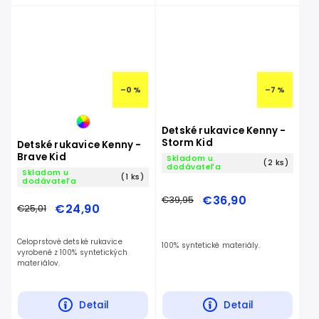
–0 %
–7 %
Detské rukavice Kenny -
Storm Kid
Detské rukavice Kenny -
Brave Kid
Skladom u
(2 ks)
dodávateľa
Skladom u
(1 ks)
dodávateľa
€36,90
€39,95
€24,90
€25,01
Celoprstové detské rukavice
100% syntetické materiály.
vyrobené z 100% syntetických
materiálov.
Detail
Detail