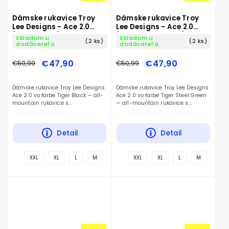
Dámske rukavice Troy
Dámske rukavice Troy
Lee Designs - Ace 2.0
Lee Designs - Ace 2.0
(Tiger Black)
(Tiger Steel Green)
Skladom u
Skladom u
(2 ks)
(2 ks)
dodávateľa
dodávateľa
€47,90
€47,90
€50,99
€50,99
Dámske rukavice Troy Lee Designs
Dámske rukavice Troy Lee Designs
Ace 2.0 vo farbe Tiger Black — all-
Ace 2.0 vo farbe Tiger Steel Green
mountain rukavice s
— all-mountain rukavice s
jednovrstvovou Clarino dlaňou a
jednovrstvovou Clarino dlaňou a
dlhšou manžetou.
dlhšou manžetou.
Detail
Detail
+
XXL
XL
L
M
S
XXL
XL
L
M
S
ďalšie