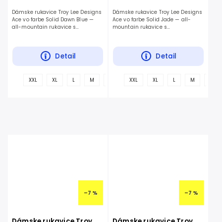
Dámske rukavice Troy Lee Designs
Dámske rukavice Troy Lee Designs
Ace vo farbe Solid Dawn Blue —
Ace vo farbe Solid Jade — all-
all-mountain rukavice s
mountain rukavice s
jednovrstvovou Clarino dlaňou.
jednovrstvovou Clarino dlaňou.
Detail
Detail
+
XXL
XL
L
M
S
XXL
XL
L
M
S
ďalšie
–7 %
–7 %
Dámske rukavice Troy
Dámske rukavice Troy