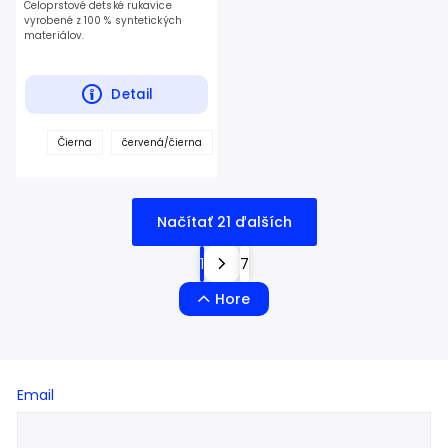
Celoprstové detské rukavice
vyrobené z 100 % syntetických
materiálov.
Detail
Čierna
červená/čierna
Modrá/Tmavá modrá
Oranžová/Čie
Načítať 21 ďalších
1
7
Hore
Email