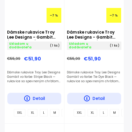
–7 %
–7 %
Dámske rukavice Troy
Dámske rukavice Troy
Lee Designs - Gambit
Lee Designs - Gambit
(Stripe Black)
(Tie Dye Black)
Skladom u
Skladom u
(1 ks)
(1 ks)
dodávateľa
dodávateľa
€51,90
€51,90
€55,99
€55,99
Dámske rukavice Troy Lee Designs
Dámske rukavice Troy Lee Designs
Gambit vo farbe Stripe Black —
Gambit vo farbe Tie Dye Black —
rukavice so spevneným chrbtom
rukavice so spevneným chrbtom
na gravity jazdenie.
na gravity jazdenie.
Detail
Detail
+
XXL
XL
L
M
S
XXL
XL
L
M
S
ďalšie