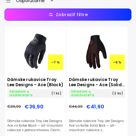
Odporúčame
Najlacnejšie
Najdrahšie
Najpredávanejšie
Abecedne
–7 %
–6 %
Dámske rukavice Troy
Dámske rukavice Troy
Lee Designs - Ace (Black)
Lee Designs - Ace (Solid
Bark)
Skladom u
Skladom u
(1 ks)
(2 ks)
dodávateľa
dodávateľa
€36,90
€41,90
€39,99
€44,99
Dámske rukavice Troy Lee Designs
Dámske rukavice Troy Lee Designs
Ace vo farbe Black — all-mountain
Ace vo farbe Solid Bark — all-
rukavice s jednovrstvovou Clarino
mountain rukavice s
dlaňou.
jednovrstvovou Clarino dlaňou.