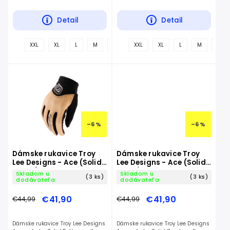
Detail
Detail
+
XXL
XL
L
M
S
XXL
XL
L
M
S
ďalšie
–6 %
–6 %
Dámske rukavice Troy
Dámske rukavice Troy
Lee Designs - Ace (Solid
Lee Designs - Ace (Solid
Butter)
Coral)
Skladom u
Skladom u
(3 ks)
(3 ks)
dodávateľa
dodávateľa
€41,90
€41,90
€44,99
€44,99
Dámske rukavice Troy Lee Designs
Dámske rukavice Troy Lee Designs