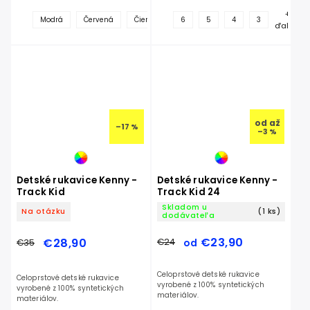
+
+
Modrá
Červená
Čierna
žltá neón
6
5
4
oranž
3
ďalšie
ďalšie
od
až
–17 %
–3 %
Detské rukavice Kenny -
Detské rukavice Kenny -
Track Kid
Track Kid 24
Skladom u
Na otázku
(1 ks)
dodávateľa
€23,90
€28,90
€24
od
€35
Celoprstové detské rukavice
Celoprstové detské rukavice
vyrobené z 100% syntetických
vyrobené z 100% syntetických
materiálov.
materiálov.