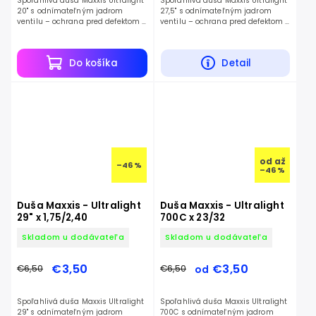
Spoľahlivá duša Maxxis Ultralight
Spoľahlivá duša Maxxis Ultralight
20" s odnímateľným jadrom
27,5" s odnímateľným jadrom
ventilu – ochrana pred defektom a
ventilu – ochrana pred defektom a
nízka hmotnosť.
nízka hmotnosť.
Do košíka
Detail
od
až
–46 %
–46 %
Duša Maxxis - Ultralight
Duša Maxxis - Ultralight
29" x 1,75/2,40
700C x 23/32
Skladom u dodávateľa
Skladom u dodávateľa
€3,50
€3,50
€6,50
€6,50
od
Spoľahlivá duša Maxxis Ultralight
Spoľahlivá duša Maxxis Ultralight
29" s odnímateľným jadrom
700C s odnímateľným jadrom