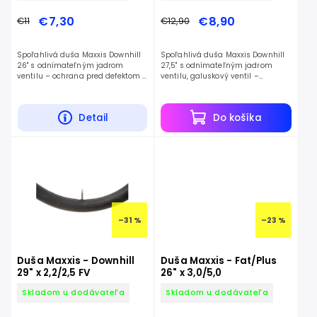
€7,30
€8,90
€11
€12,90
Spoľahlivá duša Maxxis Downhill
Spoľahlivá duša Maxxis Downhill
26" s odnímateľným jadrom
27,5" s odnímateľným jadrom
ventilu – ochrana pred defektom a
ventilu, galuskový ventil –
nízka hmotnosť.
ochrana pred defektom a nízka
hmotnosť.
Detail
Do košíka
–31 %
–23 %
Duša Maxxis - Downhill
Duša Maxxis - Fat/Plus
29" x 2,2/2,5 FV
26" x 3,0/5,0
Skladom u dodávateľa
Skladom u dodávateľa