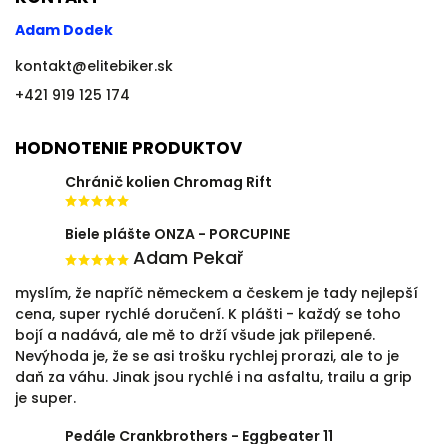
Adam Dodek
kontakt
@
elitebiker.sk
+421 919 125 174
HODNOTENIE PRODUKTOV
Chránič kolien Chromag Rift
Biele plášte ONZA - PORCUPINE
Adam Pekař
myslím, že napříč německem a českem je tady nejlepší
cena, super rychlé doručení. K plášti - každý se toho
bojí a nadává, ale mě to drží všude jak přilepené.
Nevýhoda je, že se asi trošku rychlej prorazi, ale to je
daň za váhu. Jinak jsou rychlé i na asfaltu, trailu a grip
je super.
Pedále Crankbrothers - Eggbeater 11