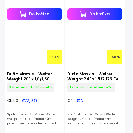
ochrana pred defektom a nízka
ochrana pred defektom a nízka
hmotnosť.
hmotnosť.
Do košíka
Do košíka
–50 %
–50 %
Duša Maxxis - Welter
Duša Maxxis - Welter
Weight 20" x 1,0/1,50
Weight 24" x 1,9/2,125 FV
(OEM)
Skladom u dodávateľa
Skladom u dodávateľa
€2,70
€2
€5,50
€4
Spoľahlivá duša Maxxis Welter
Spoľahlivá duša Maxxis Welter
Weight 20" s odnímateľným
Weight 24" s odnímateľným
jadrom ventilu – ochrana pred
jadrom ventilu, galuskový ventil –
defektom a nízka hmotnosť.
ochrana pred defektom a nízka
hmotnosť.