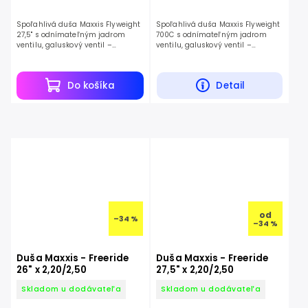
Spoľahlivá duša Maxxis Flyweight
Spoľahlivá duša Maxxis Flyweight
27,5" s odnímateľným jadrom
700C s odnímateľným jadrom
ventilu, galuskový ventil –
ventilu, galuskový ventil –
ochrana pred defektom a nízka
ochrana pred defektom a nízka
hmotnosť.
hmotnosť.
Do košíka
Detail
od
–34 %
–34 %
Duša Maxxis - Freeride
Duša Maxxis - Freeride
26" x 2,20/2,50
27,5" x 2,20/2,50
Skladom u dodávateľa
Skladom u dodávateľa