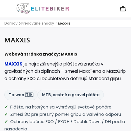
Domov
Predávané značky
/
/
MAXXIS
MAXXIS
Webová stránka značky:
MAXXIS
MAXXIS
je najrozšírenejšia plášťová značka v
gravitačných disciplínach – zmesi MaxxTerra a MaxxGrip
a ochrany EXO či DoubleDown definujú štandard gripu.
Taiwan 🇹🇼
MTB, cestné a gravel plášte
Plášte, na ktorých sa vyhrávajú svetové poháre
Zmesi 3C pre presný pomer gripu a valivého odporu
Ochrany bočníc EXO / EXO+ / DoubleDown / DH podľa
nasadenia