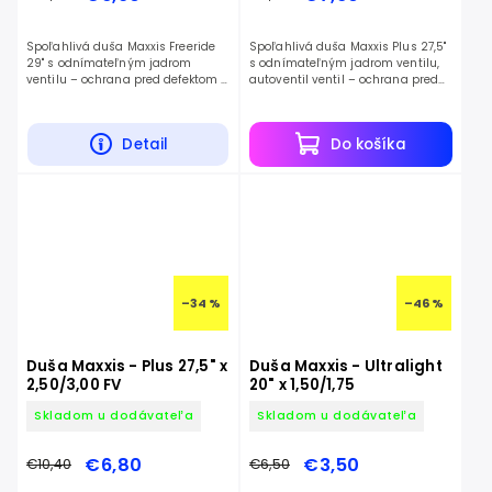
Spoľahlivá duša Maxxis Freeride
Spoľahlivá duša Maxxis Plus 27,5"
29" s odnímateľným jadrom
s odnímateľným jadrom ventilu,
ventilu – ochrana pred defektom a
autoventil ventil – ochrana pred
nízka hmotnosť.
defektom a nízka hmotnosť.
Detail
Do košíka
–34 %
–46 %
Duša Maxxis - Plus 27,5" x
Duša Maxxis - Ultralight
2,50/3,00 FV
20" x 1,50/1,75
Skladom u dodávateľa
Skladom u dodávateľa
€6,80
€3,50
€10,40
€6,50