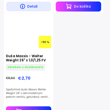
Detail
Do košíka
–50 %
Duša Maxxis - Welter
Weight 26" x 1,0/1,25 FV
Skladom u dodávateľa
€2,70
€5,50
Spoľahlivá duša Maxxis Welter
Weight 26" s odnímateľným
jadrom ventilu, galuskový ventil –
ochrana pred defektom a nízka
hmotnosť.