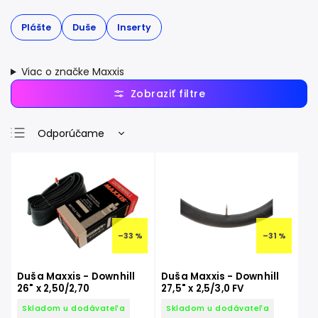
Plášte
Duše
Inserty
Viac o značke Maxxis
Odporúčame
Najlacnejšie
Najdrahšie
Najpredávanejšie
Abecedne
–33 %
–31 %
Duša Maxxis - Downhill
Duša Maxxis - Downhill
26" x 2,50/2,70
27,5" x 2,5/3,0 FV
Skladom u dodávateľa
Skladom u dodávateľa