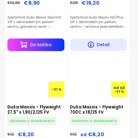
€8,90
€19,20
€12,90
€25
Spoľahlivá duša Maxxis Downhill
Spoľahlivá duša Maxxis Fat/Plus
29" s odnímateľným jadrom
26" s odnímateľným jadrom
ventilu, galuskový ventil –
ventilu – ochrana pred defektom a
ochrana pred defektom a nízka
nízka hmotnosť.
hmotnosť.
Do košíka
Detail
od
až
–31 %
–31 %
Duša Maxxis - Flyweight
Duša Maxxis - Flyweight
27,5" x 1,90/2,125 FV
700C x 18/25 FV
Skladom u dodávateľa
Skladom u dodávateľa
€8,20
€8,20
€12
€12
od