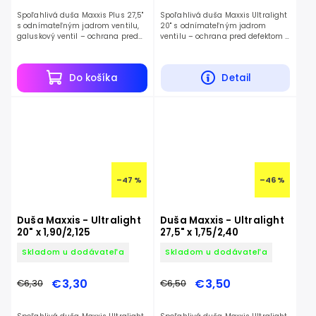
Spoľahlivá duša Maxxis Plus 27,5"
Spoľahlivá duša Maxxis Ultralight
s odnímateľným jadrom ventilu,
20" s odnímateľným jadrom
galuskový ventil – ochrana pred
ventilu – ochrana pred defektom a
defektom a nízka hmotnosť.
nízka hmotnosť.
Do košíka
Detail
–47 %
–46 %
Duša Maxxis - Ultralight
Duša Maxxis - Ultralight
20" x 1,90/2,125
27,5" x 1,75/2,40
Skladom u dodávateľa
Skladom u dodávateľa
€3,30
€3,50
€6,30
€6,50