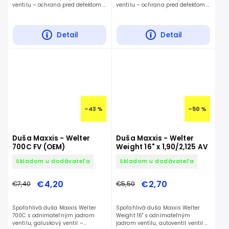
ventilu – ochrana pred defektom a
ventilu – ochrana pred defektom a
nízka hmotnosť.
nízka hmotnosť.
Detail
Detail
–43 %
–50 %
Duša Maxxis - Welter
Duša Maxxis - Welter
700C FV (OEM)
Weight 16" x 1,90/2,125 AV
Skladom u dodávateľa
Skladom u dodávateľa
€4,20
€2,70
€7,40
€5,50
Spoľahlivá duša Maxxis Welter
Spoľahlivá duša Maxxis Welter
700C s odnímateľným jadrom
Weight 16" s odnímateľným
ventilu, galuskový ventil –
jadrom ventilu, autoventil ventil –