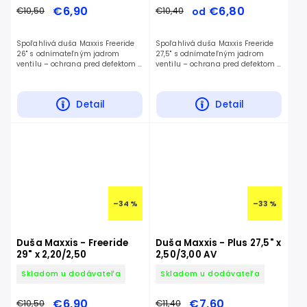
€6,90
€6,80
€10,50
€10,40
od
Spoľahlivá duša Maxxis Freeride
Spoľahlivá duša Maxxis Freeride
26" s odnímateľným jadrom
27,5" s odnímateľným jadrom
ventilu – ochrana pred defektom a
ventilu – ochrana pred defektom a
nízka hmotnosť.
nízka hmotnosť.
Detail
Detail
–34 %
–33 %
Duša Maxxis - Freeride
Duša Maxxis - Plus 27,5" x
29" x 2,20/2,50
2,50/3,00 AV
Skladom u dodávateľa
Skladom u dodávateľa
€6,90
€7,60
€10,50
€11,40