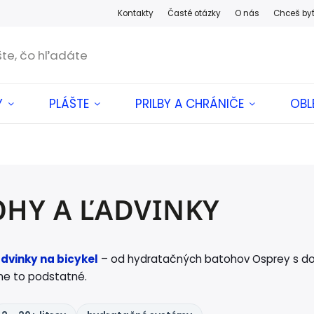
Kontakty
Časté otázky
O nás
Chceš by
Y
PLÁŠTE
PRILBY A CHRÁNIČE
OBL
OHY A ĽADVINKY
dvinky na bicykel
– od hydratačných batohov Osprey s dož
ne to podstatné.