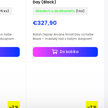
Day (Black)
>5 ks)
Skladom u dodávateľa
(1 ks)
€327,90
vo farbe
Batoh Osprey Arcane Small Day vo farbe
 dizajnom.
Black — mestský rad s čistým dizajnom.
a
Do košíka
–7 %
–7 %