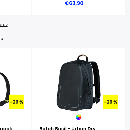
€63,90
ktov
ne
–20 %
–20 %
ypack
Batoh Basil - Urban Dry