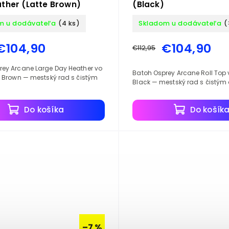
ther (Latte Brown)
(Black)
m u dodávateľa
(4 ks)
Skladom u dodávateľa
(
€104,90
€104,90
€112,95
rey Arcane Large Day Heather vo
Batoh Osprey Arcane Roll Top 
e Brown — mestský rad s čistým
Black — mestský rad s čistým
Do košíka
Do košík
–7 %