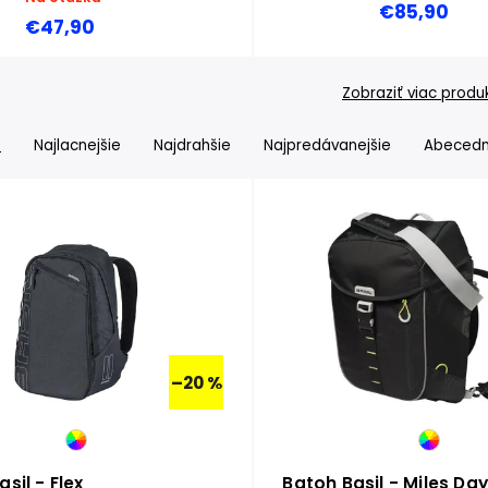
€85,90
€47,90
Zobraziť viac produ
e
Najlacnejšie
Najdrahšie
Najpredávanejšie
Abeced
–20 %
sil - Flex
Batoh Basil - Miles Da