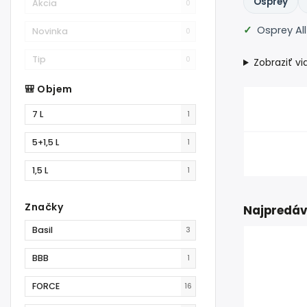
Osprey
Akcia
0
Osprey Al
Novinka
0
Tip
0
Zobraziť vi
🎒 Objem
7 L
1
5+1,5 L
1
1,5 L
1
Značky
Najpredáv
Basil
3
BBB
1
FORCE
16