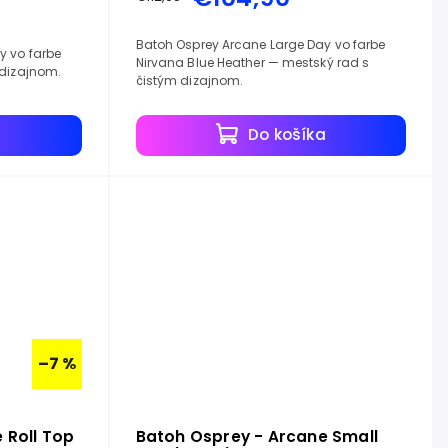
Batoh Osprey Arcane Large Day vo farbe
y vo farbe
Nirvana Blue Heather — mestský rad s
 dizajnom.
čistým dizajnom.
a
Do košíka
–7 %
 Roll Top
Batoh Osprey - Arcane Small