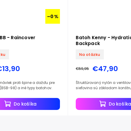
–0 %
BB - Raincover
Batoh Kenny - Hydrati
Backpack
zku
Na otázku
€13,90
€47,90
€59,95
ávlek proti špine a dažďu pre
Štruktúrovaný nylón a ventilo
(BSB-98) a iné typy batohov.
sieťovina sú základom konštr
Do košíka
Do košík