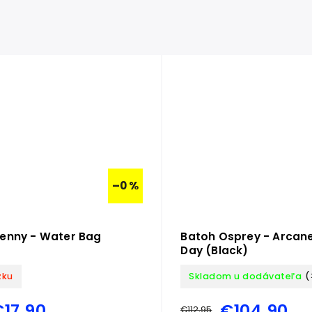
–0 %
enny - Water Bag
Batoh Osprey - Arcan
Day (Black)
zku
Skladom u dodávateľa
(
€17,90
€104,90
€112,95