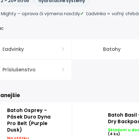
2 – 20+ litrov
hydratačné systémy
l Mighty – oprava či výmena navždy
Ľadvinka = voľný chrbát
ac
Ľadvinky
Batohy
Príslušenstvo
anejšie
Batoh Osprey -
Batoh Basil
Pásek Duro Dyna
Dry Backpa
Pro Belt (Purple
Dusk)
Skladom u do
(4 ks)
Na otázku