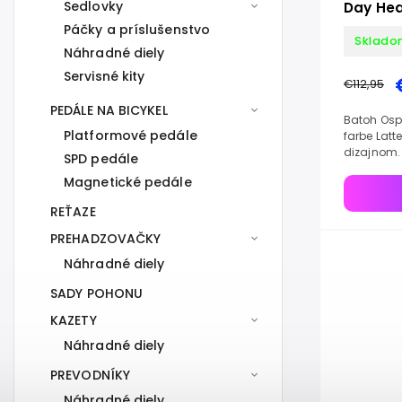
Sedlovky
Day Hea
Páčky a príslušenstvo
Sklado
Náhradné diely
Servisné kity
€112,95
PEDÁLE NA BICYKEL
Batoh Osp
Platformové pedále
farbe Latt
dizajnom.
SPD pedále
Magnetické pedále
REŤAZE
PREHADZOVAČKY
Náhradné diely
SADY POHONU
KAZETY
Náhradné diely
PREVODNÍKY
Náhradné diely