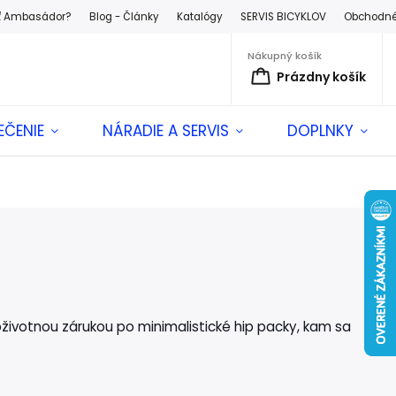
ť Ambasádor?
Blog - Články
Katalógy
SERVIS BICYKLOV
Obchodné
Nákupný košík
Prázdny košík
EČENIE
NÁRADIE A SERVIS
DOPLNKY
ivotnou zárukou po minimalistické hip packy, kam sa