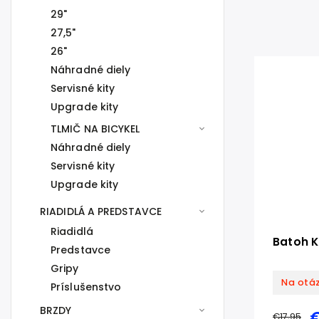
29"
27,5"
26"
Náhradné diely
Servisné kity
Upgrade kity
TLMIČ NA BICYKEL
Náhradné diely
Servisné kity
Upgrade kity
RIADIDLÁ A PREDSTAVCE
Riadidlá
Batoh K
Predstavce
Gripy
Na otá
Príslušenstvo
BRZDY
€17,95