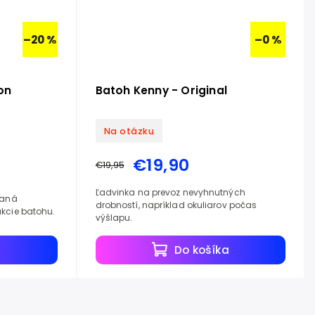
–20 %
–0 %
on
Batoh Kenny - Original
Na otázku
€19,90
€19,95
Ľadvinka na prevoz nevyhnutných
vaná
drobností, napríklad okuliarov počas
ukcie batohu.
výšlapu.
a
Do košíka