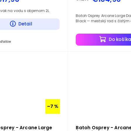
vak na vodu s objemom 2L.
Batoh Osprey Arcane Large Da
Black — mestský rad s čistým
Detail
Do košík
 ďalšie
–7 %
sprey - Arcane Large
Batoh Osprey - Arcane