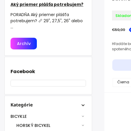
Aký priemer plášťa potrebujem?
PORADŇA Aký priemer plášťa
Sklado
potrebujem? 📏 29", 27,5", 26" alebo
...
€59,99
Archív
Hľadáte ba
spoteného
Facebook
Čierna
Kategórie
BICYKLE
HORSKÝ BICYKEL