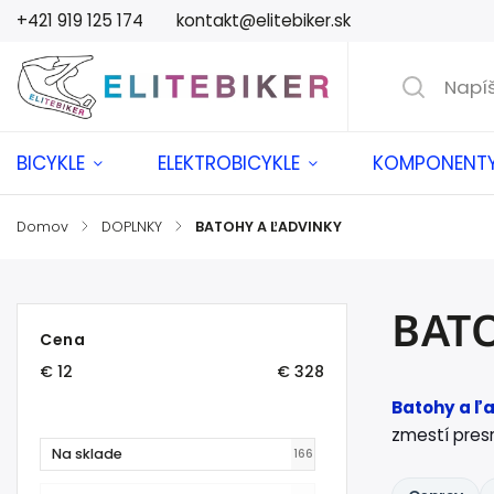
+421 919 125 174
kontakt@elitebiker.sk
BICYKLE
ELEKTROBICYKLE
KOMPONENT
Domov
/
DOPLNKY
/
BATOHY A ĽADVINKY
BAT
Cena
€
12
€
328
Batohy a ľa
zmestí pres
Na sklade
166