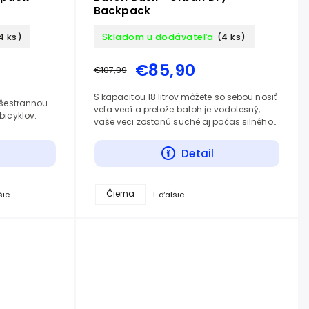
Backpack
4 ks)
Skladom u dodávateľa
(4 ks)
€85,90
€107,99
S kapacitou 18 litrov môžete so sebou nosiť
všestrannou
veľa vecí a pretože batoh je vodotesný,
bicyklov.
vaše veci zostanú suché aj počas silného
dažďa.
Detail
Čierna
šie
+ ďalšie