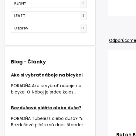
KENNY
3
LEATT
3
Osprey
171
Odporúčam
Blog - Články
Ako si vybrať náboje na bicykel
PORADŇA Ako si vybrať náboje na
bicykel ⚙️ Náboj je srdce koles...
Bezdušové plášte alebo duše?
PORADŇA Tubeless alebo duša? 🔧
Bezdušové plášte sú dnes štandar...
Batoh Ba