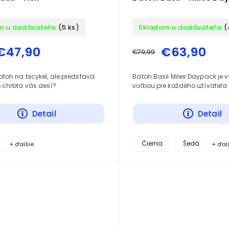
m u dodávateľa
(5 ks)
Skladom u dodávateľa
(
€47,90
€63,90
€79,99
toh na bicykel, ale predstava
Batoh Basil Miles Daypack je 
 chrbta vás desí?
voľbou pre každého užívateľa 
Detail
Detail
Čierna
Šedá
+ ďalšie
+ ďal