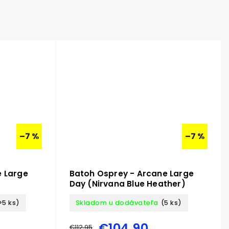
–7 %
–7 %
e Large
Batoh Osprey - Arcane Large
Day (Nirvana Blue Heather)
>5 ks)
Skladom u dodávateľa
(5 ks)
€104,90
€112,95