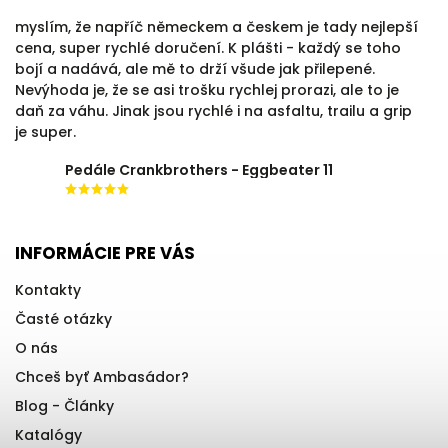
myslím, že napříč německem a českem je tady nejlepší
cena, super rychlé doručení. K plášti - každý se toho
bojí a nadává, ale mě to drží všude jak přilepené.
Nevýhoda je, že se asi trošku rychlej prorazi, ale to je
daň za váhu. Jinak jsou rychlé i na asfaltu, trailu a grip
je super.
Pedále Crankbrothers - Eggbeater 11
INFORMÁCIE PRE VÁS
Kontakty
Časté otázky
O nás
Chceš byť Ambasádor?
Blog - Články
Katalógy