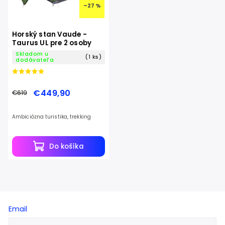
–27 %
Horský stan Vaude -
Taurus UL pre 2 osoby
Skladom u
(1 ks)
dodávateľa
€449,90
€619
Ambiciózna turistika, trekking
Do košíka
Email