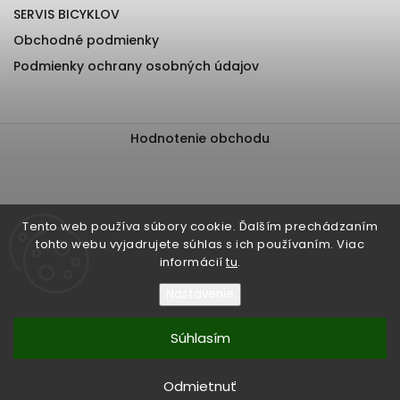
SERVIS BICYKLOV
Obchodné podmienky
Podmienky ochrany osobných údajov
Hodnotenie obchodu
Tento web používa súbory cookie. Ďalším prechádzaním
tohto webu vyjadrujete súhlas s ich používaním. Viac
informácií
tu
.
Nastavenie
Súhlasím
Copyright 2026
EliteBiker
. Všetky práva vyhradené.
Upraviť nastavenie cookies
Odmietnuť
Vytvořil
Shoptet
| Design
Shoptak.cz