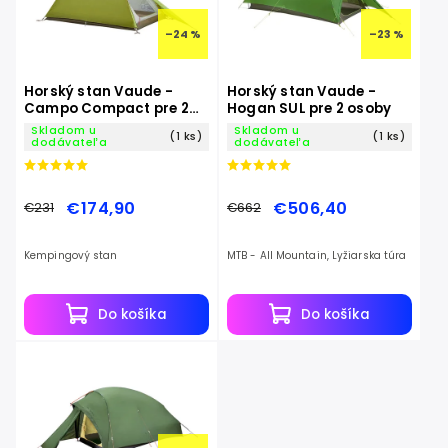
–24 %
–23 %
Horský stan Vaude -
Horský stan Vaude -
Campo Compact pre 2
Hogan SUL pre 2 osoby
osoby
Skladom u
Skladom u
(1 ks)
(1 ks)
dodávateľa
dodávateľa
€174,90
€506,40
€231
€662
Kempingový stan
MTB - All Mountain, Lyžiarska túra
Do košíka
Do košíka