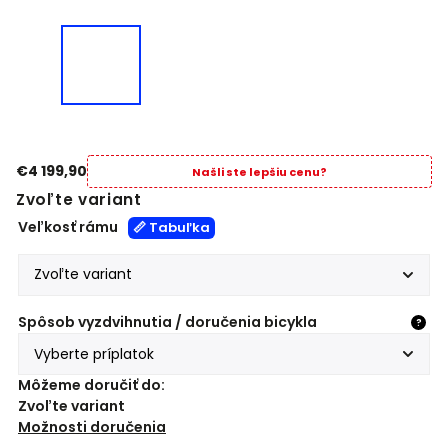
€4 199,90
Našli ste lepšiu cenu?
Zvoľte variant
Veľkosť rámu
📏 Tabuľka
Spôsob vyzdvihnutia / doručenia bicykla
?
Môžeme doručiť do:
Zvoľte variant
Možnosti doručenia