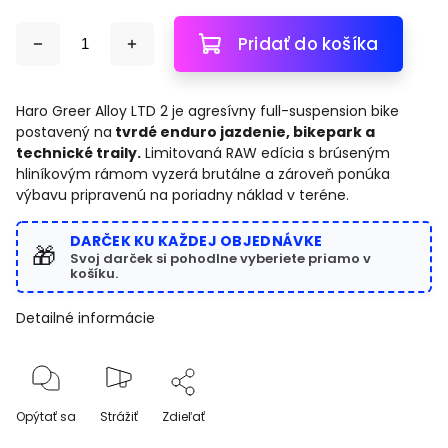
Pridať do košíka
Haro Greer Alloy LTD 2 je agresívny full-suspension bike
postavený na
tvrdé enduro jazdenie, bikepark a
technické traily.
Limitovaná RAW edícia s brúseným
hliníkovým rámom vyzerá brutálne a zároveň ponúka
výbavu pripravenú na poriadny náklad v teréne.
DARČEK KU KAŽDEJ OBJEDNÁVKE
🎁
Svoj darček si pohodlne vyberiete priamo v
košíku.
Detailné informácie
Opýtať sa
Strážiť
Zdieľať