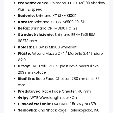
Prehadzovačka:
Shimano XT RD-M8100 Shadow
Plus, 12-speed
Radenie:
Shimano XT SL-M8100R
Kazeta:
Shimano XT CS-M8100, 10-51T
Reťaz:
Shimano CN-M8100 HG 12s
Stredové zloženie:
Shimano BB-MT501 BSA
68/73 mm
Kolesá:
DT Swiss M1900 wheelset
Plášte:
Vittoria Mazza 2.4” / Martello 2.4” Enduro
G2.0
Brzdy:
TRP Trail EVO, 4-piestikové hydraulické,
203 mm kotúče
Riadítka:
Race Face Chester, 780 mm, rise 35
mm
Predstavec:
Race Face Chester, 40 mm
Gripy:
WTB Wavelength Lock-On
Hlavové zloženie:
FSA ORBIT 1.5E ZS / NO.57E
Sedlovka:
Kind Shock Rage-I teleskopická, 150–