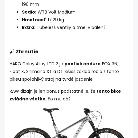
190 mm
Sedlo:
WTB Volt Medium
Hmotnosť:
17,29 kg
Extra:
Tubeless ventily a tmel v balení
🧨
Zhrnutie
HARO Daley Alloy LTD 2 je
poctivé enduro
FOX 36,
Float X, Shimano XT a DT Swiss základ robia z tohto
bikeu spoľahlivý stroj na tvrdé jazdenie.
RAW dizajn je len bonus podstatné je, že t
ento bike
zvládne všetko
, čo mu dáš.