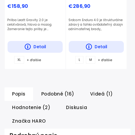
€158,90
€286,90
Prilba Leatt Gravity 2.0 je
Srdcom Enduro 4.0 je štrukturálne
celotvárová, hlava a mozog.
zdravý a ľahko ovládateľný dizajn
Zameranie tejto prilby je
odnímateľnej brady,.
vynikajúca bezpečnosť a skvelá
hodnota. Vďaka.
Detail
Detail
+ ďalšie
+ ďalšie
XL
L
M
Popis
Podobné (16)
Videá (1)
Hodnotenie (2)
Diskusia
Značka
HARO