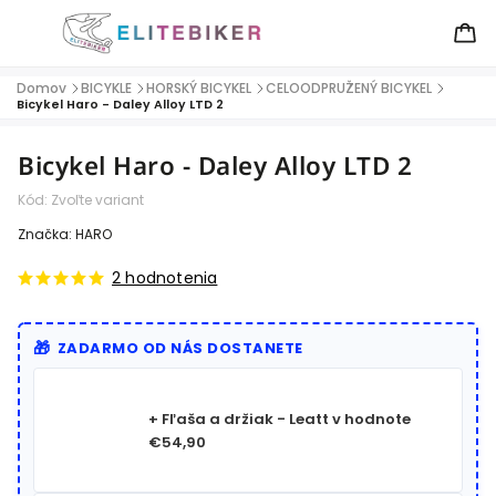
Domov
BICYKLE
HORSKÝ BICYKEL
CELOODPRUŽENÝ BICYKEL
/
/
/
/
Bicykel Haro - Daley Alloy LTD 2
Bicykel Haro - Daley Alloy LTD 2
Kód:
Zvoľte variant
Značka:
HARO
2 hodnotenia
ZADARMO OD NÁS DOSTANETE
+ Fľaša a držiak - Leatt
v hodnote
€54,90