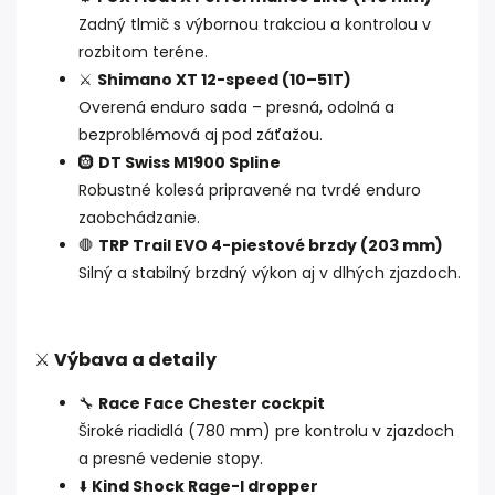
Zadný tlmič s výbornou trakciou a kontrolou v
rozbitom teréne.
⚔️
Shimano XT 12-speed (10–51T)
Overená enduro sada – presná, odolná a
bezproblémová aj pod záťažou.
🛞
DT Swiss M1900 Spline
Robustné kolesá pripravené na tvrdé enduro
zaobchádzanie.
🛑
TRP Trail EVO 4-piestové brzdy (203 mm)
Silný a stabilný brzdný výkon aj v dlhých zjazdoch.
⚔️
Výbava a detaily
🔧
Race Face Chester cockpit
Široké riadidlá (780 mm) pre kontrolu v zjazdoch
a presné vedenie stopy.
⬇️
Kind Shock Rage-I dropper