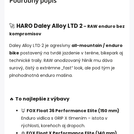
Podrobný popis
🚀
HARO Daley Alloy LTD 2
– RAW enduro bez
kompromisov
Daley Alloy LTD 2 je agresívny
all-mountain / enduro
bike
postavený na tvrdé jazdenie v teréne, bikepark aj
technické traily. RAW anodizovaný hliník mu dáva
surový, čistý a extrémne „fast“ look, ale pod tým je
plnohodnotná enduro mašina.
🔥
To najlepšie z výbavy
🦊
FOX Float 36 Performance Elite (150 mm)
Enduro vidlica s GRIP X tlmením – istota v
rýchlosti, koreňoch aj dropoch.
⚙️
FOX Float X Performance Elite (140 mm)