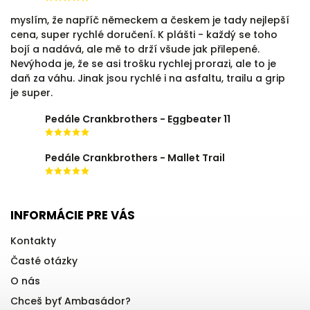
myslím, že napříč německem a českem je tady nejlepší
cena, super rychlé doručení. K plášti - každý se toho
bojí a nadává, ale mě to drží všude jak přilepené.
Nevýhoda je, že se asi trošku rychlej prorazi, ale to je
daň za váhu. Jinak jsou rychlé i na asfaltu, trailu a grip
je super.
Pedále Crankbrothers - Eggbeater 11
Pedále Crankbrothers - Mallet Trail
INFORMÁCIE PRE VÁS
Kontakty
Časté otázky
O nás
Chceš byť Ambasádor?