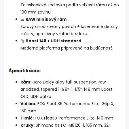
Teleskopická sedlovka podľa veľkosti rámu až do
190 mm zdvihu.
🧱
RAW hliníkový rám
Surový anodizovaný povrch + laserované detaily
= čistý, agresívny vzhľad bez laku.
🔩
Boost 148 + UDH standard
Moderná platforma pripravená na budúcnosť.
Špecifikácia:
Rám:
Haro Daley alloy full-suspension, raw
anodized, tapered 1-1/8”–1-1/5”, 148 mm Boost
OLD, UDH pätka
Vidlica:
FOX Float 36 Performance Elite, Grip X,
150 mm
Tlmič:
FOX Float X Performance Elite, 140 mm
Kľuky:
Shimano XT FC-M8120-1, 165 mm, 32T