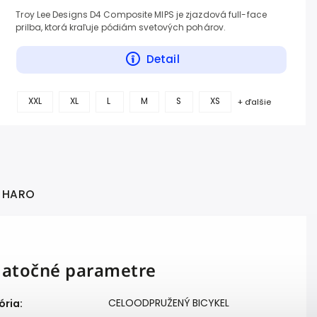
Troy Lee Designs D4 Composite MIPS je zjazdová full-face
prilba, ktorá kraľuje pódiám svetových pohárov.
Detail
XXL
XL
L
M
S
XS
+ ďalšie
HARO
atočné parametre
CELOODPRUŽENÝ BICYKEL
ória
: