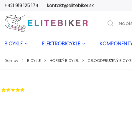
+421 919 125 174
kontakt@elitebiker.sk
BICYKLE
ELEKTROBICYKLE
KOMPONENT
Domov
/
BICYKLE
/
HORSKÝ BICYKEL
/
CELOODPRUŽENÝ BICYKE
Značka:
HARO
1 hodnotenie
ZADARMO OD NÁS DOSTANETE
+ Fľaša a držiak - Leatt
v hodnote €54,90