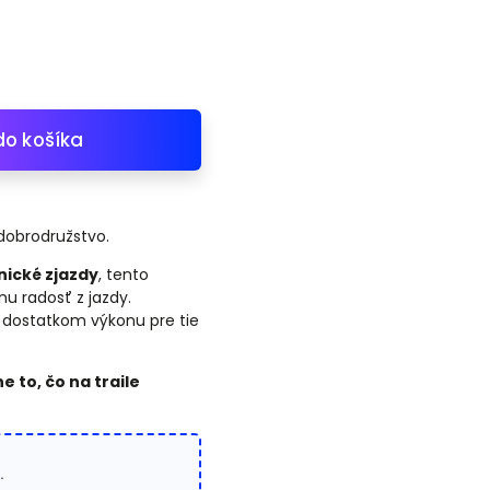
do košíka
dobrodružstvo.
nické zjazdy
, tento
nu radosť z jazdy.
 dostatkom výkonu pre tie
 to, čo na traile
.