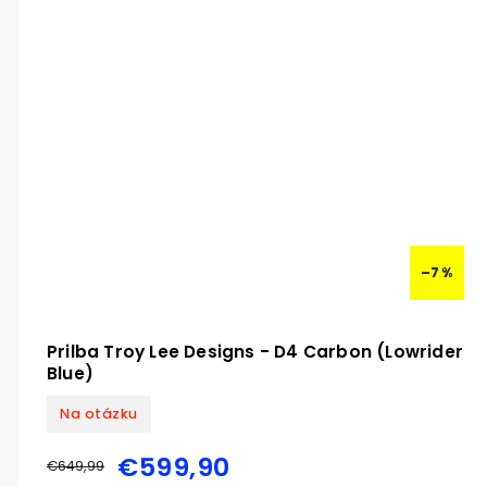
–7 %
Prilba Troy Lee Designs - D4 Carbon (Lowrider
Blue)
Na otázku
€599,90
€649,99