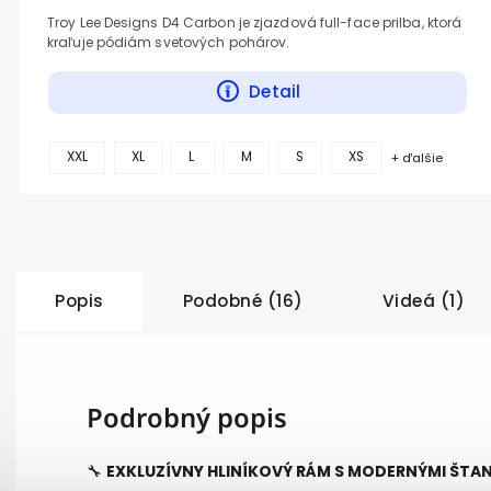
Troy Lee Designs D4 Carbon je zjazdová full-face prilba, ktorá
kraľuje pódiám svetových pohárov.
Detail
XXL
XL
L
M
S
XS
+ ďalšie
Popis
Podobné (16)
Videá (1)
Podrobný popis
🔧
EXKLUZÍVNY HLINÍKOVÝ RÁM S MODERNÝMI ŠTA