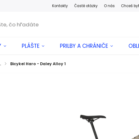
Kontakty
Časté otázky
O nás
Chceš by
Y
PLÁŠTE
PRILBY A CHRÁNIČE
OBL
L
/
Bicykel Haro - Daley Alloy 1