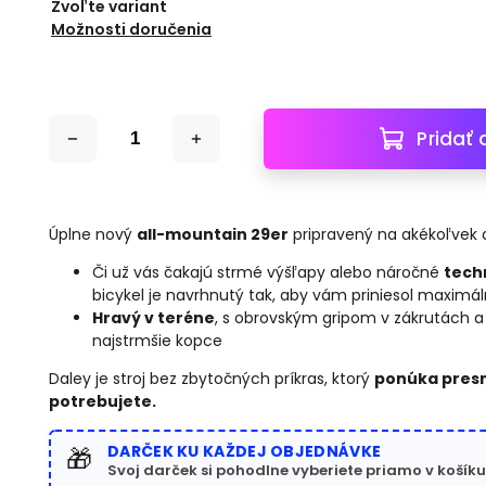
Zvoľte variant
Možnosti doručenia
Pridať 
Úplne nový
all-mountain 29er
pripravený na akékoľvek 
Či už vás čakajú strmé výšľapy alebo náročné
tech
bicykel je navrhnutý tak, aby vám priniesol maximál
Hravý v teréne
, s obrovským gripom v zákrutách a
najstrmšie kopce
Daley je stroj bez zbytočných príkras, ktorý
ponúka presne
potrebujete.
DARČEK KU KAŽDEJ OBJEDNÁVKE
🎁
Svoj darček si pohodlne vyberiete priamo v košíku