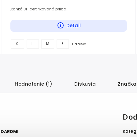
„Ľahká DH certifikovaná prilba.
Detail
XL
L
M
S
+ ďalšie
Hodnotenie (1)
Diskusia
Značka
Dod
Kateg
NDARDMI