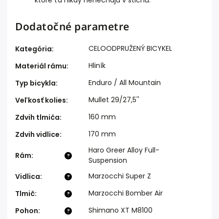
ktoré ťa nikdy nenechajú v štichu.
Dodatočné parametre
CELOODPRUŽENÝ BICYKEL
Kategória
:
Hliník
Materiál rámu
:
Enduro / All Mountain
Typ bicykla
:
Mullet 29/27,5''
Veľkosť kolies
:
160 mm
Zdvih tlmiča
:
170 mm
Zdvih vidlice
:
Haro Greer Alloy Full-
Rám
:
?
Suspension
Marzocchi Super Z
Vidlica
:
?
Marzocchi Bomber Air
Tlmič
:
?
Shimano XT M8100
Pohon
:
?