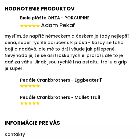
HODNOTENIE PRODUKTOV
Biele plášte ONZA - PORCUPINE
Adam Pekař
myslím, že napříč německem a českem je tady nejlepší
cena, super rychlé doručení. K plášti - každý se toho
bojí a nadává, ale mě to drží všude jak přilepené.
Nevýhoda je, že se asi trošku rychlej prorazi, ale to je
daň za váhu. Jinak jsou rychlé i na asfaltu, trailu a grip
je super.
Pedále Crankbrothers - Eggbeater 11
Pedále Crankbrothers - Mallet Trail
INFORMÁCIE PRE VÁS
Kontakty