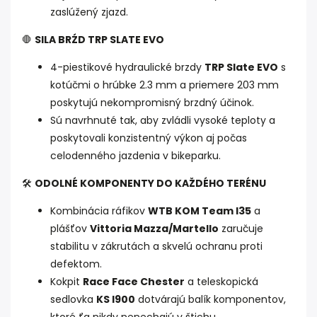
zaslúžený zjazd.
🛑
SILA BRŹD TRP SLATE EVO
4-piestikové hydraulické brzdy
TRP Slate EVO
s
kotúčmi o hrúbke 2.3 mm a priemere 203 mm
poskytujú nekompromisný brzdný účinok.
Sú navrhnuté tak, aby zvládli vysoké teploty a
poskytovali konzistentný výkon aj počas
celodenného jazdenia v bikeparku.
🛠️
ODOLNÉ KOMPONENTY DO KAŽDÉHO TERÉNU
Kombinácia ráfikov
WTB KOM Team I35
a
plášťov
Vittoria Mazza/Martello
zaručuje
stabilitu v zákrutách a skvelú ochranu proti
defektom.
Kokpit
Race Face Chester
a teleskopická
sedlovka
KS I900
dotvárajú balík komponentov,