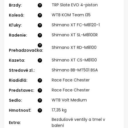
TRP Slate EVO 4-piston
Brzdy
:
?
WTB KOM Team I35
Kolesá
:
?
Shimano XT FC-M8120-1
Kľuky
:
?
Shimano XT SL-M8100R
Radenie
:
?
?
Shimano XT RD-M8100
Prehadzovačka
:
Shimano XT CS-M8100
Kazeta
:
?
Shimano BB-MT501 BSA
Stredové zl.
:
Race Face Chester
Riadidlá
:
?
Race Face Chester
Predstavec
:
?
WTB Volt Medium
Sedlo
:
?
17,35 kg
Hmotnosť
:
?
Bezdušové ventily a tmel v
Extra
:
balení