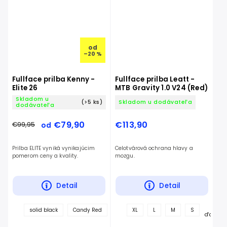
od
–20 %
Fullface prilba Kenny -
Fullface prilba Leatt -
Elite 26
MTB Gravity 1.0 V24 (Red)
Skladom u
(>5 ks)
Skladom u dodávateľa
dodávateľa
€79,90
€113,90
€99,95
od
Prilba ELITE vyniká vynikajúcim
Celotvárová ochrana hlavy a
pomerom ceny a kvality.
mozgu.
Detail
Detail
+
solid black
Candy Red
Candy Blue
XL
L
Graphic+Steel
M
S
Gra
ďalšie