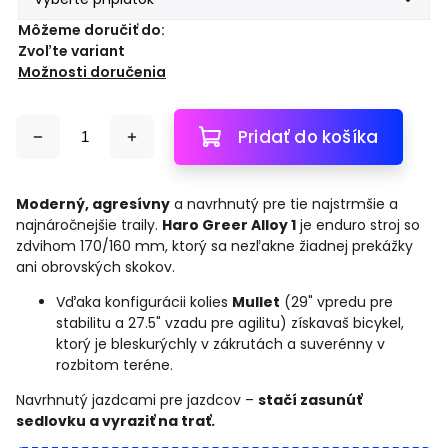
Môžeme doručiť do:
Zvoľte variant
Možnosti doručenia
Pridať do košíka
Moderný, agresívny
a navrhnutý pre tie najstrmšie a
najnáročnejšie traily.
Haro Greer Alloy 1
je enduro stroj so
zdvihom 170/160 mm, ktorý sa nezľakne žiadnej prekážky
ani obrovských skokov.
Vďaka konfigurácii kolies
Mullet
(29" vpredu pre
stabilitu a 27.5" vzadu pre agilitu) získavaš bicykel,
ktorý je bleskurýchly v zákrutách a suverénny v
rozbitom teréne.
Navrhnutý jazdcami pre jazdcov –
stačí zasunúť
sedlovku a vyraziť na trať.