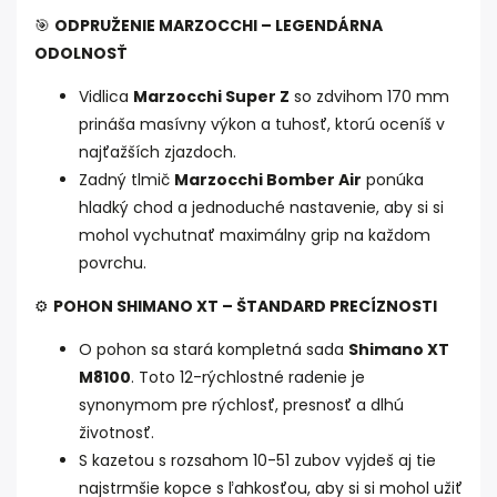
🎯
ODPRUŽENIE MARZOCCHI – LEGENDÁRNA
ODOLNOSŤ
Vidlica
Marzocchi Super Z
so zdvihom 170 mm
prináša masívny výkon a tuhosť, ktorú oceníš v
najťažších zjazdoch.
Zadný tlmič
Marzocchi Bomber Air
ponúka
hladký chod a jednoduché nastavenie, aby si si
mohol vychutnať maximálny grip na každom
povrchu.
⚙️
POHON SHIMANO XT – ŠTANDARD PRECÍZNOSTI
O pohon sa stará kompletná sada
Shimano XT
M8100
. Toto 12-rýchlostné radenie je
synonymom pre rýchlosť, presnosť a dlhú
životnosť.
S kazetou s rozsahom 10-51 zubov vyjdeš aj tie
najstrmšie kopce s ľahkosťou, aby si si mohol užiť