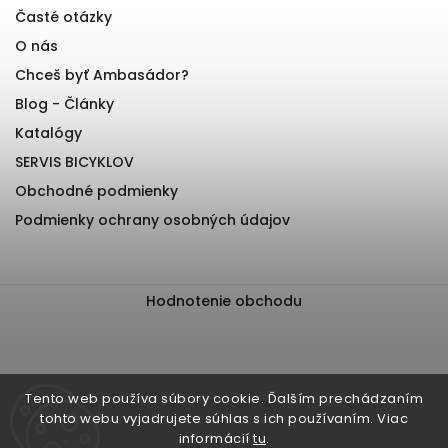
Časté otázky
O nás
Chceš byť Ambasádor?
Blog - Články
Katalógy
SERVIS BICYKLOV
Obchodné podmienky
Podmienky ochrany osobných údajov
Hodnotenie obchodu
Tento web používa súbory cookie. Ďalším prechádzaním
tohto webu vyjadrujete súhlas s ich používaním. Viac
informácií
tu
.