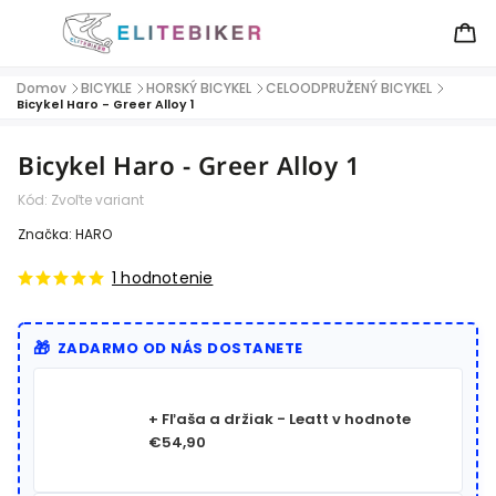
Domov
BICYKLE
HORSKÝ BICYKEL
CELOODPRUŽENÝ BICYKEL
/
/
/
/
Bicykel Haro - Greer Alloy 1
Bicykel Haro - Greer Alloy 1
Kód:
Zvoľte variant
Značka:
HARO
1 hodnotenie
ZADARMO OD NÁS DOSTANETE
+ Fľaša a držiak - Leatt
v hodnote
€54,90