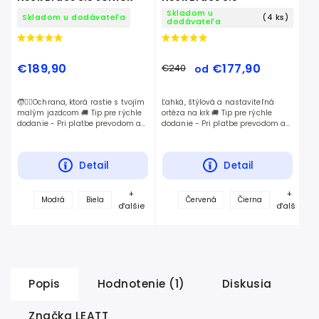
Skladom u
Skladom u dodávateľa
(4 ks)
dodávateľa
€189,90
€177,90
€240
od
🧒🚴‍♂️Ochrana, ktorá rastie s tvojím
Ľahká, štýlová a nastaviteľná
malým jazdcom 🚚 Tip pre rýchle
ortéza na krk 🚚 Tip pre rýchle
dodanie - Pri platbe prevodom a
dodanie - Pri platbe prevodom a
voľbe kuriéra GLS vám tovar
voľbe kuriéra GLS vám tovar
doručíme už nasledujúci
doručíme už nasledujúci
pracovný deň.
pracovný deň.
Detail
Detail
+
+
Modrá
Biela
Červená
Čierna
ďalšie
ďalšie
Popis
Hodnotenie (1)
Diskusia
Značka
LEATT