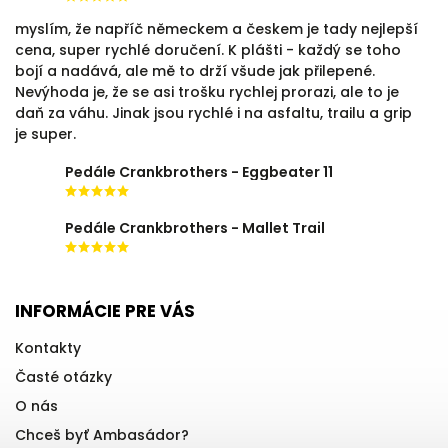
myslím, že napříč německem a českem je tady nejlepší
cena, super rychlé doručení. K plášti - každý se toho
bojí a nadává, ale mě to drží všude jak přilepené.
Nevýhoda je, že se asi trošku rychlej prorazi, ale to je
daň za váhu. Jinak jsou rychlé i na asfaltu, trailu a grip
je super.
Pedále Crankbrothers - Eggbeater 11
Pedále Crankbrothers - Mallet Trail
INFORMÁCIE PRE VÁS
Kontakty
Časté otázky
O nás
Chceš byť Ambasádor?