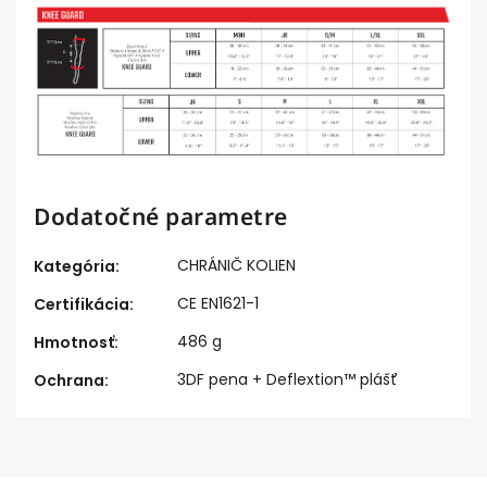
Dodatočné parametre
CHRÁNIČ KOLIEN
Kategória
:
CE EN1621-1
Certifikácia
:
486 g
Hmotnosť
:
3DF pena + Deflextion™ plášť
Ochrana
: