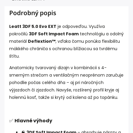
Podrobný popis
Leatt 3DF 5.0 Evo EXT
je odpoveďou. Využíva
pokročilú
3DF Soft Impact Foam
technológiu a odolný
materiál
Deflextion™
, vďaka čomu ponúka flexibilitu
mäkkého chrániča s ochranou blížiacou sa tvrdému
štítu.
Anatomicky tvarovaný dizajn v kombinácii s 4-
smerným strečom a ventilačným neoprénom zaručuje
pohodlie počas celého dňa – aj pri náročných
výjazdoch či zjazdoch. Navyše, rozšírený profil kryje aj
holennú kosť, takže si krytý od kolena až po topánku.
✅
Hlavné výhody
🧠
3DF Soft Impact Foam
– absorbuje nárazy a