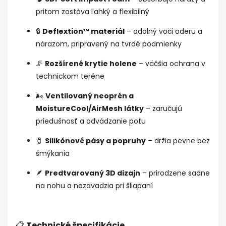
pritom zostáva ľahký a flexibilný
🔒
Deflextion™ materiál
– odolný voči oderu a
nárazom, pripravený na tvrdé podmienky
🦵
Rozšírené krytie holene
– väčšia ochrana v
technickom teréne
🌬️
Ventilovaný neoprén a
MoistureCool/AirMesh látky
– zaručujú
priedušnosť a odvádzanie potu
🧷
Silikónové pásy a popruhy
– držia pevne bez
šmýkania
🪶
Predtvarovaný 3D dizajn
– prirodzene sadne
na nohu a nezavadzia pri šliapaní
📋
Technické špecifikácie