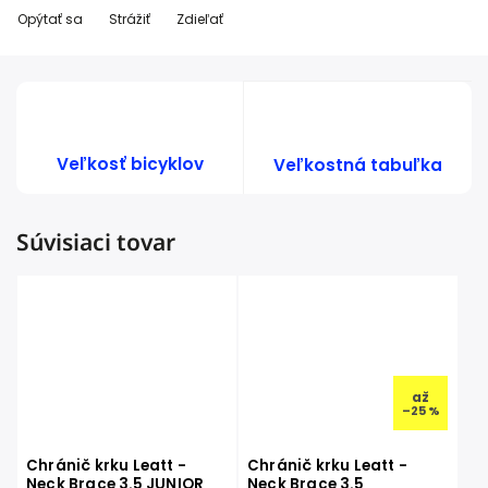
Opýtať sa
Strážiť
Zdieľať
Veľkosť bicyklov
Veľkostná tabuľka
Súvisiaci tovar
až
–25 %
Chránič krku Leatt -
Chránič krku Leatt -
Neck Brace 3.5 JUNIOR
Neck Brace 3.5