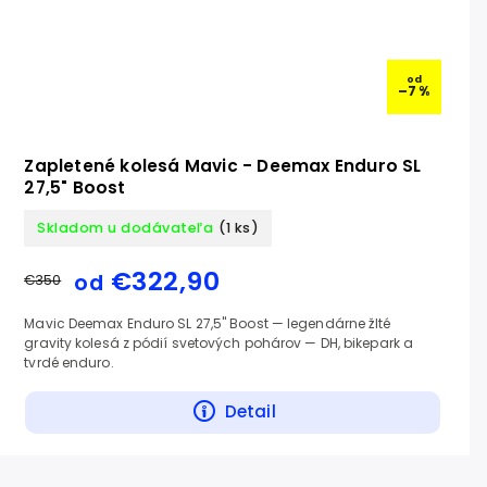
od
–7 %
Zapletené kolesá Mavic - Deemax Enduro SL
27,5" Boost
Skladom u dodávateľa
(1 ks)
€322,90
od
€350
Mavic Deemax Enduro SL 27,5" Boost — legendárne žlté
gravity kolesá z pódií svetových pohárov — DH, bikepark a
tvrdé enduro.
Detail