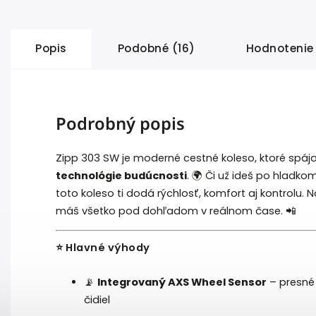
Popis
Podobné (16)
Hodnotenie 
Podrobný popis
Zipp 303 SW je moderné cestné koleso, ktoré spáj
technológie budúcnosti
. 🌍 Či už ideš po hladko
toto koleso ti dodá rýchlosť, komfort aj kontrolu. 
máš všetko pod dohľadom v reálnom čase. 📲
⭐ Hlavné výhody
📡
Integrovaný AXS Wheel Sensor
– presné
čidiel