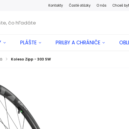
Kontakty
Časté otázky
O nás
Chceš by
Y
PLÁŠTE
PRILBY A CHRÁNIČE
OBL
sá
/
Koleso Zipp - 303 SW