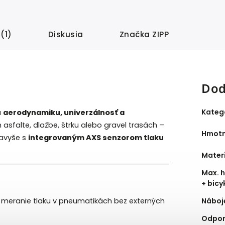
(1)
Diskusia
Značka
ZIPP
Dod
Kateg
a
aerodynamiku, univerzálnosť a
m asfalte, dlažbe, štrku alebo gravel trasách –
Hmotn
Navyše s
integrovaným AXS senzorom tlaku
Mater
Max. 
+ bicy
 meranie tlaku v pneumatikách bez externých
Náboj
Odpor