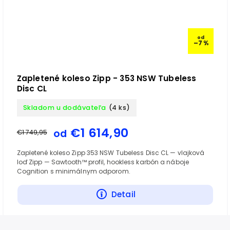
od
–7 %
Zapletené koleso Zipp - 353 NSW Tubeless
Disc CL
Skladom u dodávateľa
(4 ks)
€1 614,90
od
€1 749,95
Zapletené koleso Zipp 353 NSW Tubeless Disc CL — vlajková
loď Zipp — Sawtooth™ profil, hookless karbón a náboje
Cognition s minimálnym odporom.
Detail