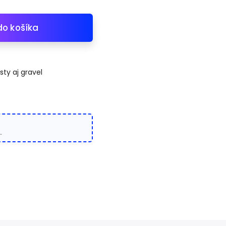
do košíka
ty aj gravel
.