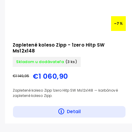
–7 %
Zapletené koleso Zipp - 1zero Hitp SW
Ms12x148
Skladom u dodávateľa
(3 ks)
€1 060,90
€1 149,95
Zapletené koleso Zipp 1zero Hitp SW Ms12x148 — karbónové
zapletené koleso Zipp.
Detail