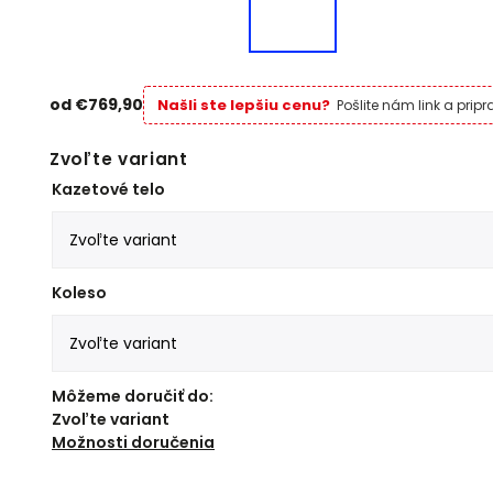
od
€769,90
Našli ste lepšiu cenu?
Pošlite nám link a pri
Zvoľte variant
Kazetové telo
Koleso
Môžeme doručiť do:
Zvoľte variant
Možnosti doručenia