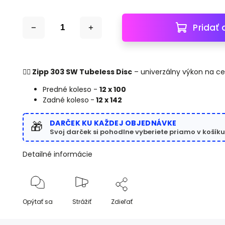
Pridať 
🚴‍♂️ Zipp 303 SW Tubeless Disc
– univerzálny výkon na ces
Predné koleso -
12 x 100
Zadné koleso
-
12 x 142
DARČEK KU KAŽDEJ OBJEDNÁVKE
🎁
Svoj darček si pohodlne vyberiete priamo v košíku
Detailné informácie
Opýtať sa
Strážiť
Zdieľať