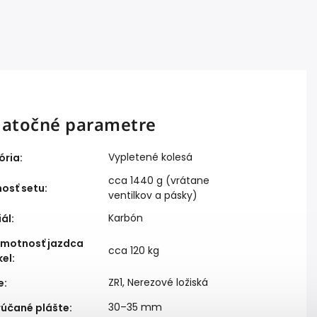
atočné parametre
Vypletené kolesá
ória
:
cca 1440 g (vrátane
osť setu
:
ventilkov a pásky)
Karbón
iál
:
hmotnosť jazdca
cca 120 kg
kel
:
ZR1, Nerezové ložiská
e
:
30–35 mm
účané plášte
: