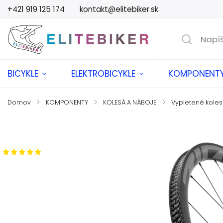
+421 919 125 174
kontakt@elitebiker.sk
BICYKLE
ELEKTROBICYKLE
KOMPONENT
Domov
/
KOMPONENTY
/
KOLESÁ A NÁBOJE
/
Vypletené kole
Značka:
ZIPP
1 hodnotenie