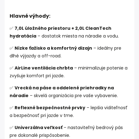
Hlavné výhody:
✅
7,0L úložného priestoru + 2,0L CleanTech
hydratácia
– dostatok miesta na náradie a vodu.
✅
Nízke ťažisko a komfortný dizajn
– ideálny pre
dlhé výjazdy a off-road.
✅
AirLine ventilácia chrbta
– minimalizuje potenie a
zvyšuje komfort pri jazde.
✅
Vrecká na páse a oddelené priehradky na
náradie
– skvelá organizácia pre vaše vybavenie.
✅
Reflexné bezpečnostné prvky
– lepšia viditeľnosť
a bezpečnosť pri jazde v tme.
✅
Univerzálna veľkosť
– nastaviteľný bedrový pás
pre dokonalé prispôsobenie.