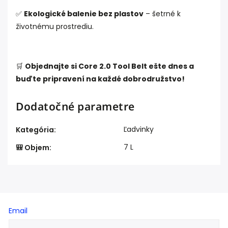
✅
Ekologické balenie bez plastov
– šetrné k
životnému prostrediu.
🛒
Objednajte si Core 2.0 Tool Belt ešte dnes a
buďte pripravení na každé dobrodružstvo!
Dodatočné parametre
Ľadvinky
Kategória
:
7 L
🎒 Objem
:
Email