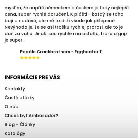
myslím, že napříč německem a českem je tady nejlepší
cena, super rychlé doručení. K plášti - každý se toho
bojí a nadává, ale mě to drží všude jak přilepené.
Nevýhoda je, že se asi trošku rychlej prorazi, ale to je
daň za váhu. Jinak jsou rychlé i na asfaltu, trailu a grip
je super.
Pedále Crankbrothers - Eggbeater 11
INFORMÁCIE PRE VÁS
Kontakty
Časté otázky
O nás
Chceš byť Ambasádor?
Blog - Články
Katalógy