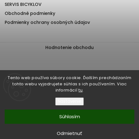
SERVIS BICYKLOV
Obchodné podmienky
Podmienky ochrany osobných údajov
Hodnotenie obchodu
Tento web používa súbory cookie. Ďalším prechádzaním
tohto webu vyjadrujete súhlas s ich používaním. Viac
informácií
tu
.
Nastavenie
Súhlasím
Copyright 2026
EliteBiker
. Všetky práva vyhradené.
Upraviť nastavenie cookies
Odmietnuť
Vytvořil
Shoptet
| Design
Shoptak.cz