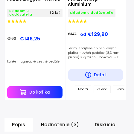
Aluminium
Skladom u
(2 ks)
Skladom u dodávateľa
dodávateľa
€129,90
€147
od
€146,25
€190
Jedny z najtenších hliníkových
platformových pedálov (8,3 mm
pri osi) s výraznou konkávou – 8
Ľahké magnetické cestné pedále
farieb.
Detail
Modrá
Zelená
Fialová
Do košíka
Popis
Hodnotenie (3)
Diskusia