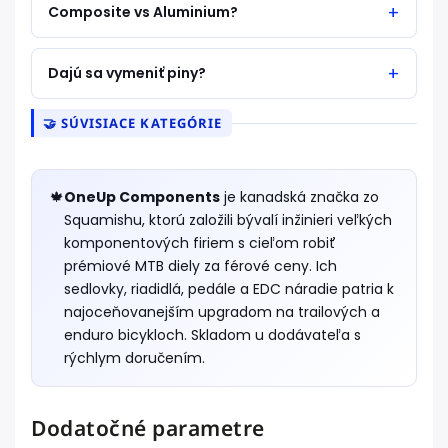
Composite vs Aluminium?
Dajú sa vymeniť piny?
🤝 SÚVISIACE KATEGÓRIE
🍁
OneUp Components
je kanadská značka zo
Squamishu, ktorú založili bývalí inžinieri veľkých
komponentových firiem s cieľom robiť
prémiové MTB diely za férové ceny. Ich
sedlovky, riadidlá, pedále a EDC náradie patria k
najoceňovanejším upgradom na trailových a
enduro bicykloch. Skladom u dodávateľa s
rýchlym doručením.
Dodatočné parametre