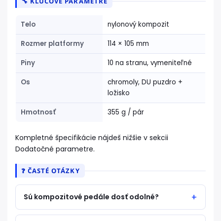
🔧 KĽÚČOVÉ PARAMETRE
Telo
nylonový kompozit
Rozmer platformy
114 × 105 mm
Piny
10 na stranu, vymeniteľné
Os
chromoly, DU puzdro +
ložisko
Hmotnosť
355 g / pár
Kompletné špecifikácie nájdeš nižšie v sekcii
Dodatočné parametre.
❓ ČASTÉ OTÁZKY
Sú kompozitové pedále dosť odolné?