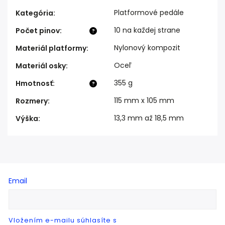
Platformové pedále
Kategória
:
10 na každej strane
Počet pinov
:
?
Nylonový kompozit
Materiál platformy
:
Oceľ
Materiál osky
:
355 g
Hmotnosť
:
?
115 mm x 105 mm
Rozmery
:
13,3 mm až 18,5 mm
Výška
:
Email
Vložením e-mailu súhlasíte s