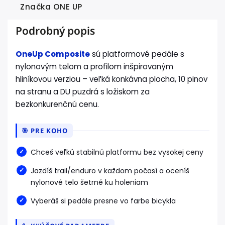
Značka
ONE UP
Podrobný popis
OneUp Composite
sú platformové pedále s
nylonovým telom a profilom inšpirovaným
hliníkovou verziou – veľká konkávna plocha, 10 pinov
na stranu a DU puzdrá s ložiskom za
bezkonkurenčnú cenu.
🎯 PRE KOHO
Chceš veľkú stabilnú platformu bez vysokej ceny
Jazdíš trail/enduro v každom počasí a oceníš
nylonové telo šetrné ku holeniam
Vyberáš si pedále presne vo farbe bicykla