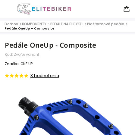
Domov
KOMPONENTY
PEDÁLE NA BICYKEL
Platformové pedále
/
/
/
/
Pedále OneUp - Composite
Pedále OneUp - Composite
Kód:
Zvoľte variant
Značka:
ONE UP
3 hodnotenia