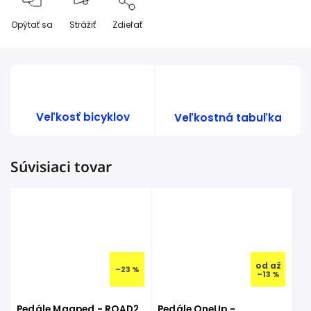
Opýtať sa
Strážiť
Zdieľať
Veľkosť bicyklov
Veľkostná tabuľka
Súvisiaci tovar
od
až
–23 %
–13 %
Pedále Magped - ROAD2
Pedále OneUp -