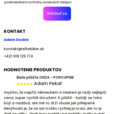
podmienkami ochrany osobných údajov
Prihlásiť sa
KONTAKT
Adam Dodek
kontakt
@
elitebiker.sk
+421 919 125 174
HODNOTENIE PRODUKTOV
Biele plášte ONZA - PORCUPINE
Adam Pekař
myslím, že napříč německem a českem je tady nejlepší
cena, super rychlé doručení. K plášti - každý se toho
bojí a nadává, ale mě to drží všude jak přilepené.
Nevýhoda je, že se asi trošku rychlej prorazi, ale to je
daň za váhu. Jinak jsou rychlé i na asfaltu, trailu a grip