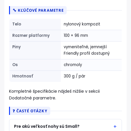
🔧 KĽÚČOVÉ PARAMETRE
Telo
nylonový kompozit
Rozmer platformy
100 × 96 mm
Piny
vymeniteľné, jemnejší
Friendly profil dostupný
Os
chromoly
Hmotnosť
300 g / pár
Kompletné špecifikácie nájdeš nižšie v sekcii
Dodatočné parametre.
❓ ČASTÉ OTÁZKY
Pre akú veľkosť nohy sú Small?