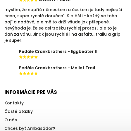
myslím, že napříč německem a českem je tady nejlepší
cena, super rychlé doručení. K plášti - každý se toho
bojí a nadává, ale mě to drží všude jak přilepené.
Nevýhoda je, že se asi trošku rychlej prorazi, ale to je
daň za váhu. Jinak jsou rychlé i na asfaltu, trailu a grip
je super.
Pedále Crankbrothers - Eggbeater 11
Pedále Crankbrothers - Mallet Trail
INFORMÁCIE PRE VÁS
Kontakty
Časté otázky
O nás
Chceš byť Ambasádor?