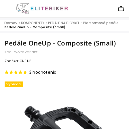
Domov
KOMPONENTY
PEDÁLE NA BICYKEL
Platformové pedále
/
/
/
/
Pedále OneUp - Composite (Small)
Pedále OneUp - Composite (Small)
Kód:
Zvoľte variant
Značka:
ONE UP
3 hodnotenia
Výpredaj