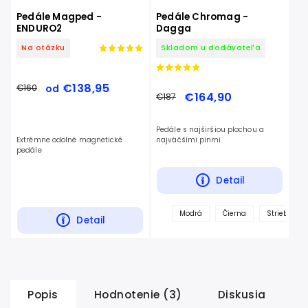
Pedále Magped -
Pedále Chromag -
ENDURO2
Dagga
Na otázku
Skladom u dodávateľa
€138,95
€160
od
€164,90
€187
Pedále s najširšiou plochou a
Extrémne odolné magnetické
najväčšími pinmi
pedále
Detail
Modrá
Čierna
Strieborná
Detail
Popis
Hodnotenie (3)
Diskusia