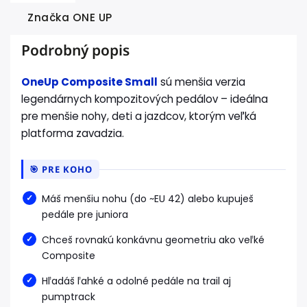
Značka
ONE UP
Podrobný popis
OneUp Composite Small
sú menšia verzia
legendárnych kompozitových pedálov – ideálna
pre menšie nohy, deti a jazdcov, ktorým veľká
platforma zavadzia.
🎯 PRE KOHO
Máš menšiu nohu (do ~EU 42) alebo kupuješ
pedále pre juniora
Chceš rovnakú konkávnu geometriu ako veľké
Composite
Hľadáš ľahké a odolné pedále na trail aj
pumptrack