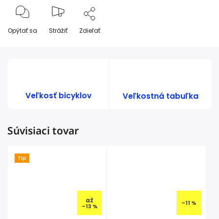
Opýtať sa
Strážiť
Zdieľať
Veľkosť bicyklov
Veľkostná tabuľka
Súvisiaci tovar
Tip
až
–11 %
–13 %