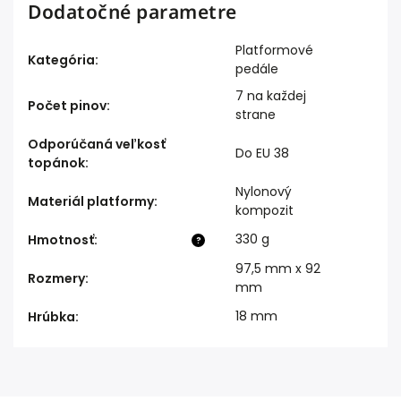
Dodatočné parametre
Platformové
Kategória
:
pedále
7 na každej
Počet pinov
:
strane
Odporúčaná veľkosť
Do EU 38
topánok
:
Nylonový
Materiál platformy
:
kompozit
330 g
Hmotnosť
:
?
97,5 mm x 92
Rozmery
:
mm
18 mm
Hrúbka
: