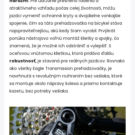
nárazm
i. Pre udržanie presného radenia a
atraktívneho vzhľadu počas celej životnosti, môžu
jazdci vymeniť ochranné kryty a dvojdielne vonkajšie
spojenie, čím sa táto prehadzovačka na bicykel stáva
najopraviteľnejšou, akú kedy Sram vyrobil. Prvýkrát
ponúka nástrojovo voľnú montáž klietky a spojky, čo
znamená, že je možné ich odstrániť a vylepšiť. S
oceľovou vnútornou klietkou, ktorá pridáva ďalšiu
robustnosť,
je stavaná pre reálnych jazdcov. Rovnako
ako všetky Eagle Transmission prehadzovačky, je
navrhnutá s revolučným rozhraním bez vešiaka, ktoré
sa montuje okolo nápravy kolesa a priamo kontaktuje
kazetu, bez potreby vešiaka.