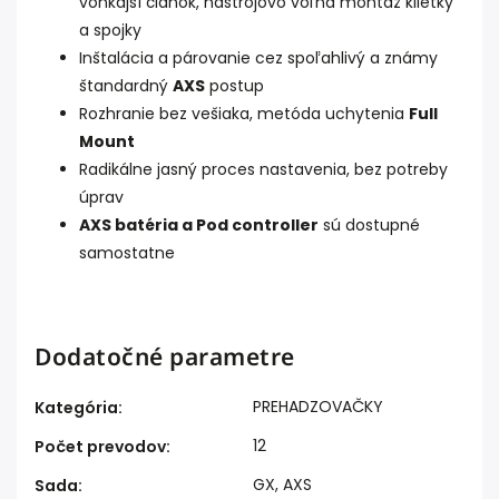
vonkajší článok, nástrojovo voľná montáž klietky
a spojky
Inštalácia a párovanie cez spoľahlivý a známy
štandardný
AXS
postup
Rozhranie bez vešiaka, metóda uchytenia
Full
Mount
Radikálne jasný proces nastavenia, bez potreby
úprav
AXS batéria a Pod controller
sú dostupné
samostatne
Dodatočné parametre
PREHADZOVAČKY
Kategória
:
12
Počet prevodov
:
GX
,
AXS
Sada
: