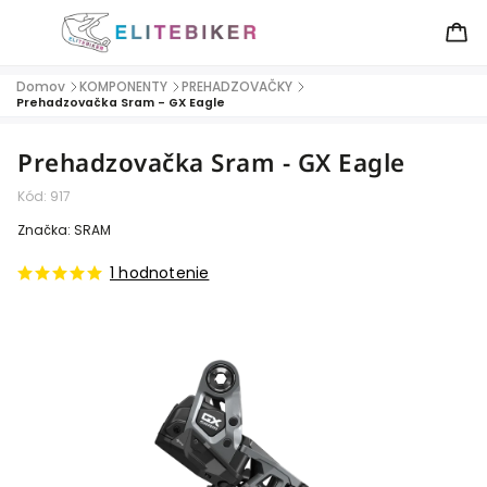
Domov
KOMPONENTY
PREHADZOVAČKY
/
/
/
Prehadzovačka Sram - GX Eagle
Prehadzovačka Sram - GX Eagle
Kód:
917
Značka:
SRAM
1 hodnotenie