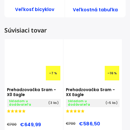
Veľkosť bicyklov
Veľkostná tabuľka
Súvisiaci tovar
–7 %
–16 %
Prehadzovačka Sram -
Prehadzovačka Sram -
X0 Eagle
XX Eagle
Skladom u
Skladom u
(3 ks)
(>5 ks)
dodávateľa
dodávateľa
€586,50
€700
€649,99
€700