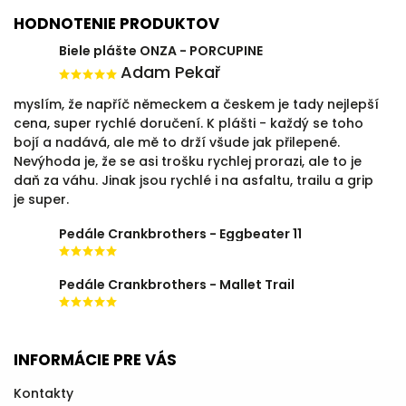
HODNOTENIE PRODUKTOV
Biele plášte ONZA - PORCUPINE
Adam Pekař
myslím, že napříč německem a českem je tady nejlepší
cena, super rychlé doručení. K plášti - každý se toho
bojí a nadává, ale mě to drží všude jak přilepené.
Nevýhoda je, že se asi trošku rychlej prorazi, ale to je
daň za váhu. Jinak jsou rychlé i na asfaltu, trailu a grip
je super.
Pedále Crankbrothers - Eggbeater 11
Pedále Crankbrothers - Mallet Trail
INFORMÁCIE PRE VÁS
Kontakty