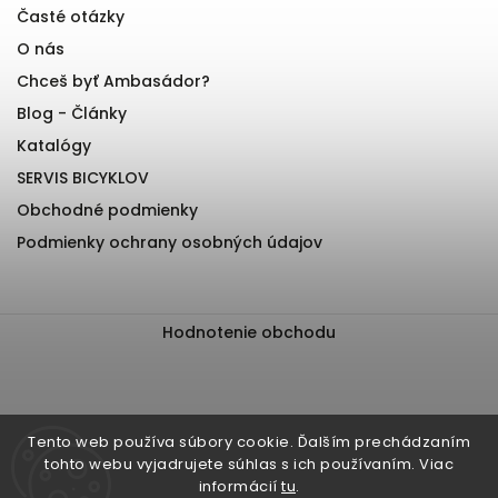
Časté otázky
O nás
Chceš byť Ambasádor?
Blog - Články
Katalógy
SERVIS BICYKLOV
Obchodné podmienky
Podmienky ochrany osobných údajov
Hodnotenie obchodu
Tento web používa súbory cookie. Ďalším prechádzaním
tohto webu vyjadrujete súhlas s ich používaním. Viac
informácií
tu
.