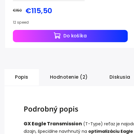
€115,50
€150
12 speed
Do košíka
Popis
Hodnotenie (2)
Diskusia
Podrobný popis
GX Eagle Transmission
(T-Type) reťaz je najodo
dizajn, špeciálne navrhnutý na
optimalizáciu Eagle