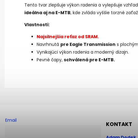
Tento tvar zlepšuje výkon radenia a vylepšuje vzhľ
ideálna aj na E-MTB
, kde zvláda vyššie torzné zaťaž
Vlastnosti:
Najsilnejšia reťaz od SRAM.
Navrhnutá
pre Eagle Transmission
s plochý
Vynikajúci výkon radenia a moderný dizajn.
Pevné čapy,
schválená pre E-MTB.
Email
KONTAKT
Adam Dodek