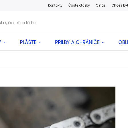
Kontakty
Časté otázky
O nás
Chceš by
Y
PLÁŠTE
PRILBY A CHRÁNIČE
OBL