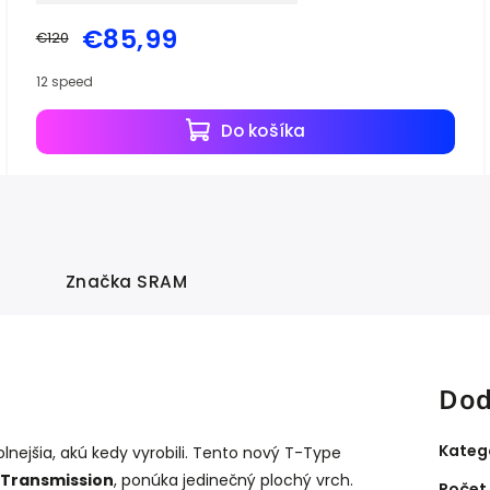
€85,99
€120
12 speed
Do košíka
Značka
SRAM
Dod
Kateg
lnejšia, akú kedy vyrobili. Tento nový T-Type
 Transmission
, ponúka jedinečný plochý vrch.
Počet