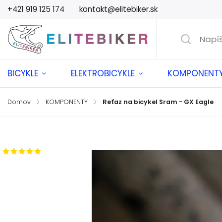
+421 919 125 174
kontakt@elitebiker.sk
BICYKLE
ELEKTROBICYKLE
KOMPONENT
Domov
/
KOMPONENTY
/
Reťaz na bicykel Sram - GX Eagle
Značka:
SRAM
2 hodnotenia