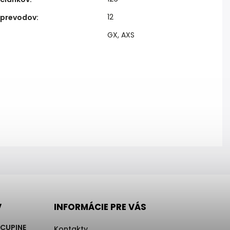
12
 prevodov
:
GX
,
AXS
V
INFORMÁCIE PRE VÁS
RCUPINE
Kontakty