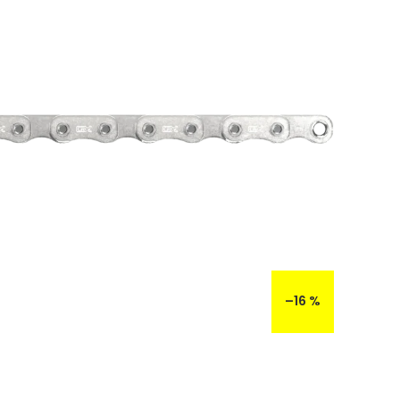
–16 %