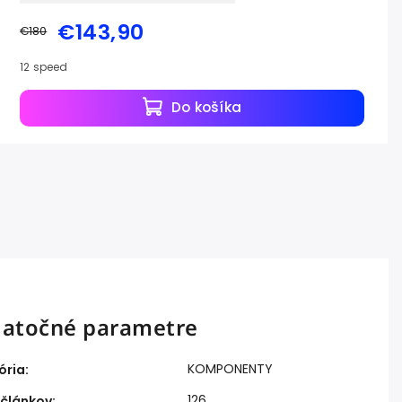
€143,90
€180
12 speed
Do košíka
atočné parametre
KOMPONENTY
ória
:
126
 článkov
: