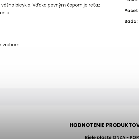
ad vášho bicykla. Vďaka pevným čapom je reťaz
Počet
enie.
Sada
:
m vrchom.
HODNOTENIE PRODUKTO
Biele plášte ONZA - PO