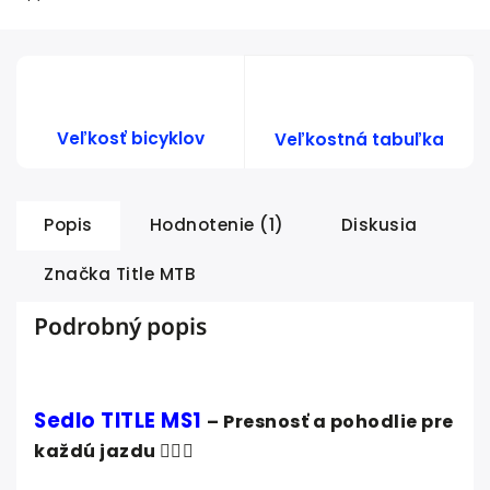
Veľkosť bicyklov
Veľkostná tabuľka
Popis
Hodnotenie (1)
Diskusia
Značka
Title MTB
Podrobný popis
Sedlo TITLE MS1
– Presnosť a pohodlie pre
každú jazdu 🚴‍♂️⛰️