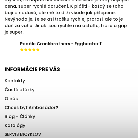
cena, super rychlé doručení. K plášti - každý se toho
bojí a nadává, ale mě to drží všude jak přilepené.
Nevýhoda je, že se asi trošku rychlej prorazi, ale to je
daň za váhu. Jinak jsou rychlé i na asfaltu, trailu a grip
je super.
Pedále Crankbrothers - Eggbeater 11
INFORMÁCIE PRE VÁS
Kontakty
Časté otázky
O nás
Chceš byť Ambasádor?
Blog - Články
Katalógy
SERVIS BICYKLOV