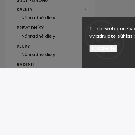
SADY POHONU
KAZETY
Náhradné diely
PREVODNÍKY
Tento web používa
vyjadrujete súhlas 
Náhradné diely
KĽUKY
Nastavenie
Náhradné diely
RADENIE
Náhradné diely
PREŠMYKAČ
PRÍSLUŠENSTVO
PLÁŠTE
BIELE PLÁŠTE
Plášte 29"
Plášte 27,5"