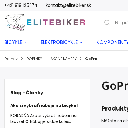
+421 919 125 174
kontakt@elitebiker.sk
BICYKLE
ELEKTROBICYKLE
KOMPONENT
Domov
/
DOPLNKY
/
AKČNÉ KAMERY
/
GoPro
GoP
Blog - Články
Ako si vybrať náboje na bicykel
Produkty
PORADŇA Ako si vybrať náboje na
Môžete sa ale
bicykel ⚙️ Náboj je srdce koles...