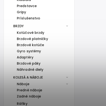
Predstavce
Gripy
Príslušenstvo
BRZDY
Kotúčové brzdy
Brzdové platničky
Brzdové kotúče
Gyro systémy
Adaptéry
Brzdové páky
Náhradné diely
KOLESÁ A NÁBOJE
Náboje
Predné náboje
Zadné náboje
Ráfiky