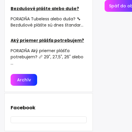
Späť do o
Bezdušové plášte alebo duše?
PORADŇA Tubeless alebo duša? 🔧
Bezdušové plášte sú dnes štandar...
Aký priemer plášťa potrebujem?
PORADŇA Aký priemer plášťa
potrebujem? 📏 29", 27,5", 26" alebo
...
Archív
Facebook