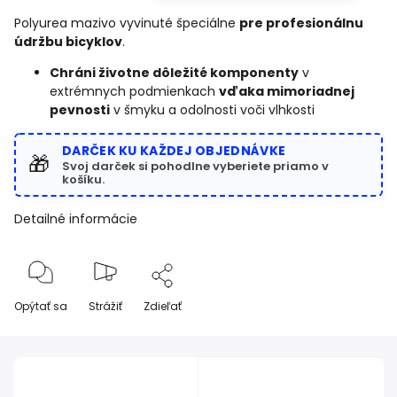
Polyurea mazivo vyvinuté špeciálne
pre profesionálnu
údržbu bicyklov
.
Chráni životne dôležité komponenty
v
extrémnych podmienkach
vďaka mimoriadnej
pevnosti
v šmyku a odolnosti voči vlhkosti
DARČEK KU KAŽDEJ OBJEDNÁVKE
🎁
Svoj darček si pohodlne vyberiete priamo v
košíku.
Detailné informácie
Opýtať sa
Strážiť
Zdieľať