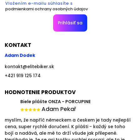
Vložením e-mailu súhlasíte s
podmienkami ochrany osobných údajov
Prihlásiť sa
KONTAKT
Adam Dodek
kontakt
@
elitebiker.sk
+421 919 125 174
HODNOTENIE PRODUKTOV
Biele plášte ONZA - PORCUPINE
Adam Pekař
myslím, že napříč německem a českem je tady nejlepší
cena, super rychlé doručení. K plášti - každý se toho
bojí a nadává, ale mě to drží všude jak přilepené.
Nevýhoda je, že se asi trošku rychlej prorazi, ale to je