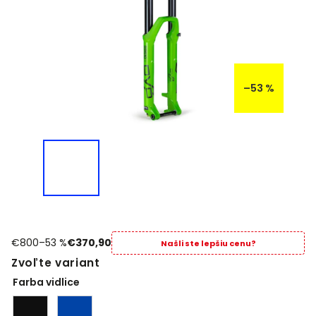
–53 %
€800
–53 %
€370,90
Našli ste lepšiu cenu?
Zvoľte variant
Farba vidlice