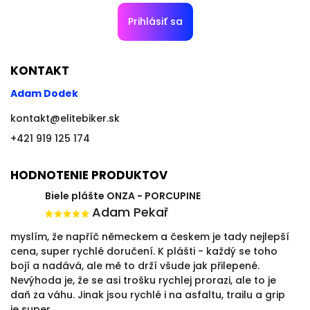
Prihlásiť sa
KONTAKT
Adam Dodek
kontakt
@
elitebiker.sk
+421 919 125 174
HODNOTENIE PRODUKTOV
Biele plášte ONZA - PORCUPINE
Adam Pekař
myslím, že napříč německem a českem je tady nejlepší
cena, super rychlé doručení. K plášti - každý se toho
bojí a nadává, ale mě to drží všude jak přilepené.
Nevýhoda je, že se asi trošku rychlej prorazi, ale to je
daň za váhu. Jinak jsou rychlé i na asfaltu, trailu a grip
je super.