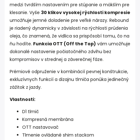
medzi tvrdším nastavením pre stúpanie a mäkším pre
klesanie. Vyše
30 klikov vysokej rýchlosti kompresie
umožňuje jemné doladenie pre veľké nárazy. Rebound
je riadený dynamicky v závislosti na rýchlosti prúdenia
oleja, čo znamená, že vidlica sa prispôsobí tomu, čo na
ňu hodíte.
Funkcia OTT (Off the Top)
vám umožňuje
dokonalé nastavenie počiatočného zdvihu bez
kompromisov v strednej a záverečnej fáze.
Prémiové odpruženie v kombinácií pevnej konštrukcie,
exkluzívnych funkcií a dizajnu tlmiča ponúka jedinečný
zážitok z jazdy.
Vlastnosti:
D1 tlmič
Kompresná membrána
OTT nastavovač
Tlmenie ovládané shim stackom