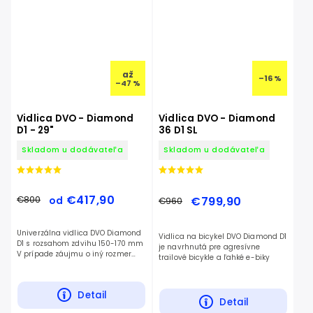
až
–16 %
–47 %
Vidlica DVO - Diamond
Vidlica DVO - Diamond
D1 - 29"
36 D1 SL
Skladom u dodávateľa
Skladom u dodávateľa
€417,90
€799,90
€800
od
€960
Univerzálna vidlica DVO Diamond
Vidlica na bicykel DVO Diamond D1
D1 s rozsahom zdvihu 150-170 mm
je navrhnutá pre agresívne
V prípade záujmu o iný rozmer
trailové bicykle a ľahké e-biky
vidlice nás kontaktujte
Detail
Detail