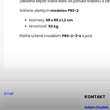
Základňa Repair Stand Base 135 ponúka stabilnú a z
Vrátane všetkých
modelov PRS-2
.
Rozmery:
58 x 89 x 1,2 cm
Hmotnosť:
52 kg
Platňa určená modelom
PRS-2-3-x
a pod.
Email
KONTAKT
Adam Dodek