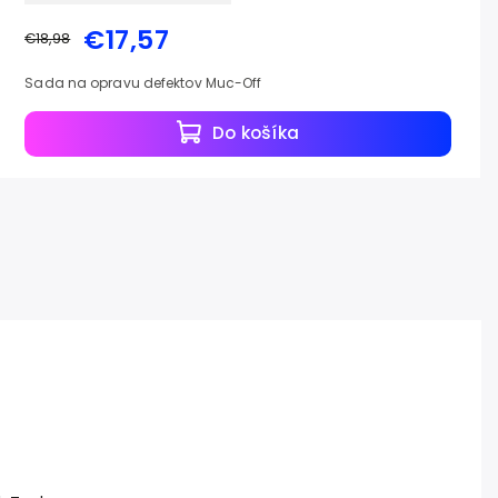
€17,57
€18,98
Sada na opravu defektov Muc-Off
Do košíka