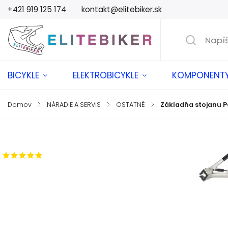
+421 919 125 174
kontakt@elitebiker.sk
BICYKLE
ELEKTROBICYKLE
KOMPONENT
Domov
/
NÁRADIE A SERVIS
/
OSTATNÉ
/
Základňa stojanu P
Značka:
PARKTOOL
1 hodnotenie