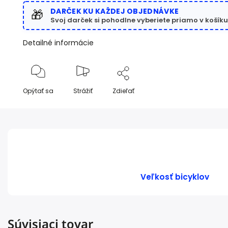
DARČEK KU KAŽDEJ OBJEDNÁVKE
🎁
Svoj darček si pohodlne vyberiete priamo v košíku
Detailné informácie
Opýtať sa
Strážiť
Zdieľať
Veľkosť bicyklov
Súvisiaci tovar