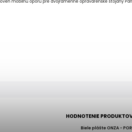
ároveň mobilnú oporu pre dvojramenné opravárenské stojany Par
HODNOTENIE PRODUKTO
Biele plášte ONZA - PO