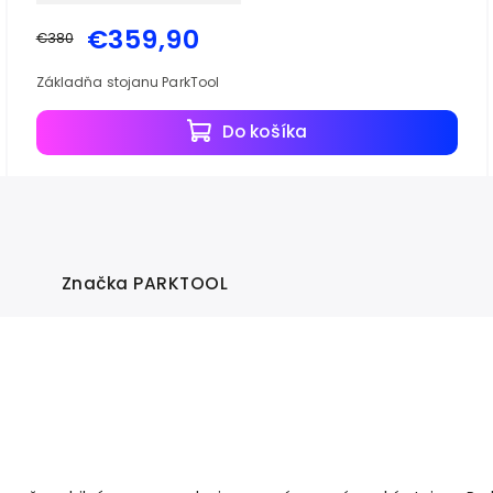
€359,90
€380
Základňa stojanu ParkTool
Do košíka
Značka
PARKTOOL