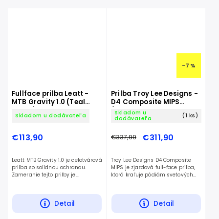
–7 %
Fullface prilba Leatt -
Prilba Troy Lee Designs -
MTB Gravity 1.0 (Teal
D4 Composite MIPS
Green)
(Matrix Camo Army
Skladom u
Skladom u dodávateľa
(1 ks)
Green)
dodávateľa
€113,90
€311,90
€337,99
Leatt MTB Gravity 1.0 je celotvárová
Troy Lee Designs D4 Composite
prilba so solídnou ochranou.
MIPS je zjazdová full-face prilba,
Zameranie tejto prilby je
ktorá kraľuje pódiám svetových
prvotriedna bezpečnosť a skvelá.
pohárov.
Detail
Detail