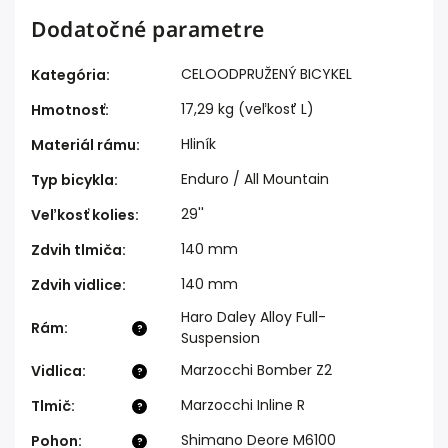
Dodatočné parametre
CELOODPRUŽENÝ BICYKEL
Kategória
:
17,29 kg (veľkosť L)
Hmotnosť
:
Hliník
Materiál rámu
:
Enduro / All Mountain
Typ bicykla
:
29''
Veľkosť kolies
:
140 mm
Zdvih tlmiča
:
140 mm
Zdvih vidlice
:
Haro Daley Alloy Full-
Rám
:
?
Suspension
Marzocchi Bomber Z2
Vidlica
:
?
Marzocchi Inline R
Tlmič
:
?
Shimano Deore M6100
Pohon
:
?