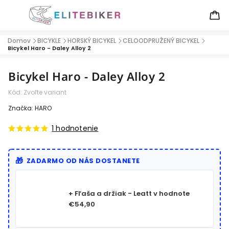
Domov
BICYKLE
HORSKÝ BICYKEL
CELOODPRUŽENÝ BICYKEL
/
/
/
/
Bicykel Haro - Daley Alloy 2
Bicykel Haro - Daley Alloy 2
Kód:
Zvoľte variant
Značka:
HARO
1 hodnotenie
ZADARMO OD NÁS DOSTANETE
+ Fľaša a držiak - Leatt
v hodnote
€54,90