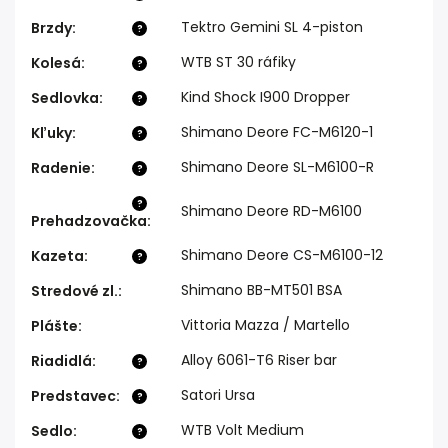
Tektro Gemini SL 4-piston
Brzdy
:
?
WTB ST 30 ráfiky
Kolesá
:
?
Kind Shock I900 Dropper
Sedlovka
:
?
Shimano Deore FC-M6120-1
Kľuky
:
?
Shimano Deore SL-M6100-R
Radenie
:
?
?
Shimano Deore RD-M6100
Prehadzovačka
:
Shimano Deore CS-M6100-12
Kazeta
:
?
Shimano BB-MT501 BSA
Stredové zl.
:
Vittoria Mazza / Martello
Plášte
:
Alloy 6061-T6 Riser bar
Riadidlá
:
?
Satori Ursa
Predstavec
:
?
WTB Volt Medium
Sedlo
:
?