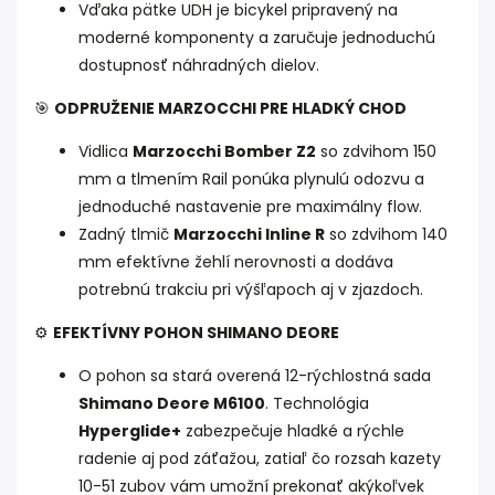
Vďaka pätke UDH je bicykel pripravený na
moderné komponenty a zaručuje jednoduchú
dostupnosť náhradných dielov.
🎯
ODPRUŽENIE MARZOCCHI PRE HLADKÝ CHOD
Vidlica
Marzocchi Bomber Z2
so zdvihom 150
mm a tlmením Rail ponúka plynulú odozvu a
jednoduché nastavenie pre maximálny flow.
Zadný tlmič
Marzocchi Inline R
so zdvihom 140
mm efektívne žehlí nerovnosti a dodáva
potrebnú trakciu pri výšľapoch aj v zjazdoch.
⚙️
EFEKTÍVNY POHON SHIMANO DEORE
O pohon sa stará overená 12-rýchlostná sada
Shimano Deore M6100
. Technológia
Hyperglide+
zabezpečuje hladké a rýchle
radenie aj pod záťažou, zatiaľ čo rozsah kazety
10-51 zubov vám umožní prekonať akýkoľvek