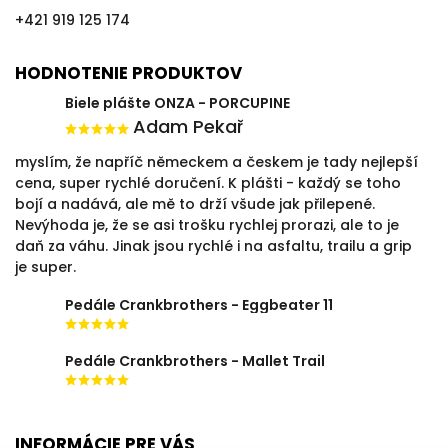
+421 919 125 174
HODNOTENIE PRODUKTOV
Biele plášte ONZA - PORCUPINE
Adam Pekař
myslím, že napříč německem a českem je tady nejlepší
cena, super rychlé doručení. K plášti - každý se toho
bojí a nadává, ale mě to drží všude jak přilepené.
Nevýhoda je, že se asi trošku rychlej prorazi, ale to je
daň za váhu. Jinak jsou rychlé i na asfaltu, trailu a grip
je super.
Pedále Crankbrothers - Eggbeater 11
Pedále Crankbrothers - Mallet Trail
INFORMÁCIE PRE VÁS