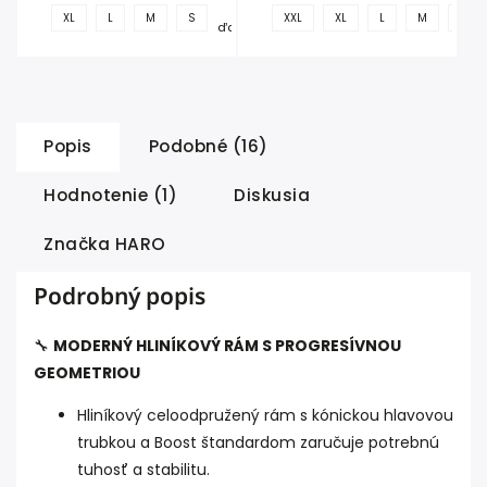
+
XL
L
M
S
XXL
XL
L
M
S
ďalšie
Popis
Podobné (16)
Hodnotenie (1)
Diskusia
Značka
HARO
Podrobný popis
🔧
MODERNÝ HLINÍKOVÝ RÁM S PROGRESÍVNOU
GEOMETRIOU
Hliníkový celoodpružený rám s kónickou hlavovou
trubkou a Boost štandardom zaručuje potrebnú
tuhosť a stabilitu.