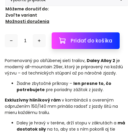
Môžeme doručiť do:
Zvoľte variant
Možnosti doručenia
Pridať do košíka
Pomenovaný po obľúbenej sieti trailov,
Daley Alloy 2
je
moderný all-mountain 29er, ktorý je pripravený na každú
výzvu – od technických stúpaní až po náročné zjazdy.
Žiadne zbytočné príkrasy –
len presne to, čo
potrebujete
pre poriadny zážitok z jazdy.
Exkluzívny hliníkový rám
v kombinácii s overeným
odpružením 150/140 mm prináša radosť z jazdy šitú na
mieru každému trailu.
Daley je hravý v teréne, drží stopu v zákrutách a
má
dostatok sily
na to, aby ste s ním pokorili aj tie