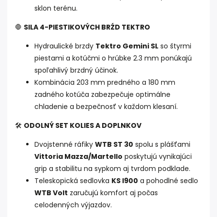
sklon terénu.
🛑
SILA 4-PIESTIKOVÝCH BRŹD TEKTRO
Hydraulické brzdy
Tektro Gemini SL
so štyrmi
piestami a kotúčmi o hrúbke 2.3 mm ponúkajú
spoľahlivý brzdný účinok.
Kombinácia 203 mm predného a 180 mm
zadného kotúča zabezpečuje optimálne
chladenie a bezpečnosť v každom klesaní.
🛠️
ODOLNÝ SET KOLIES A DOPLNKOV
Dvojstenné ráfiky
WTB ST 30
spolu s plášťami
Vittoria Mazza/Martello
poskytujú vynikajúci
grip a stabilitu na sypkom aj tvrdom podklade.
Teleskopická sedlovka
KS I900
a pohodlné sedlo
WTB Volt
zaručujú komfort aj počas
celodenných výjazdov.