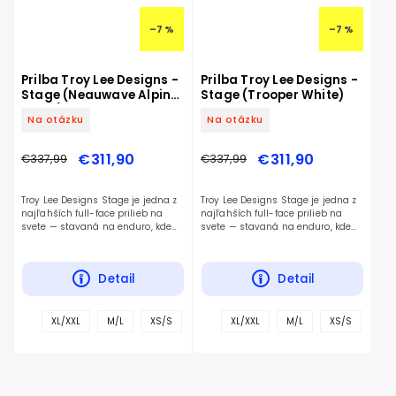
–7 %
–7 %
Prilba Troy Lee Designs -
Prilba Troy Lee Designs -
Stage (Neauwave Alpine
Stage (Trooper White)
Black)
Na otázku
Na otázku
€311,90
€311,90
€337,99
€337,99
Troy Lee Designs Stage je jedna z
Troy Lee Designs Stage je jedna z
najľahších full-face prilieb na
najľahších full-face prilieb na
svete — stavaná na enduro, kde
svete — stavaná na enduro, kde
šliapeš hore aj letíš dole.
šliapeš hore aj letíš dole.
Detail
Detail
+
+
XL/XXL
M/L
XS/S
XL/XXL
M/L
XS/S
ďalšie
ďalš