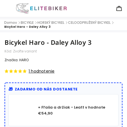
Domov
BICYKLE
HORSKÝ BICYKEL
CELOODPRUŽENÝ BICYKEL
/
/
/
/
Bicykel Haro - Daley Alloy 3
Bicykel Haro - Daley Alloy 3
Kód:
Zvoľte variant
Značka:
HARO
1 hodnotenie
ZADARMO OD NÁS DOSTANETE
+ Fľaša a držiak - Leatt
v hodnote
€54,90