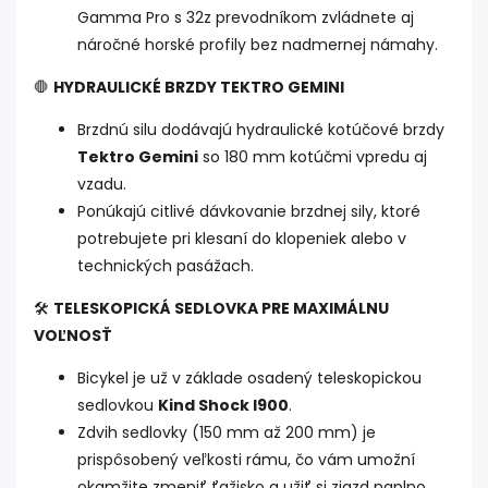
Gamma Pro s 32z prevodníkom zvládnete aj
náročné horské profily bez nadmernej námahy.
🛑
HYDRAULICKÉ BRZDY TEKTRO GEMINI
Brzdnú silu dodávajú hydraulické kotúčové brzdy
Tektro Gemini
so 180 mm kotúčmi vpredu aj
vzadu.
Ponúkajú citlivé dávkovanie brzdnej sily, ktoré
potrebujete pri klesaní do klopeniek alebo v
technických pasážach.
🛠️
TELESKOPICKÁ SEDLOVKA PRE MAXIMÁLNU
VOĽNOSŤ
Bicykel je už v základe osadený teleskopickou
sedlovkou
Kind Shock I900
.
Zdvih sedlovky (150 mm až 200 mm) je
prispôsobený veľkosti rámu, čo vám umožní
okamžite zmeniť ťažisko a užiť si zjazd naplno.