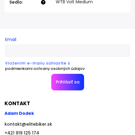
WTB Volt Medium
Sedlo
:
?
Email
Vložením e-mailu súhlasíte s
podmienkami ochrany osobných údajov
Prihlásiť sa
KONTAKT
Adam Dodek
kontakt
@
elitebiker.sk
+421 919 125 174