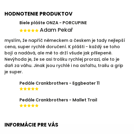
HODNOTENIE PRODUKTOV
Biele plášte ONZA - PORCUPINE
Adam Pekař
myslím, že napříč německem a českem je tady nejlepší
cena, super rychlé doručení. K plášti - každý se toho
bojí a nadává, ale mě to drží všude jak přilepené.
Nevýhoda je, že se asi trošku rychlej prorazi, ale to je
daň za váhu. Jinak jsou rychlé i na asfaltu, trailu a grip
je super.
Pedále Crankbrothers - Eggbeater 11
Pedále Crankbrothers - Mallet Trail
INFORMÁCIE PRE VÁS