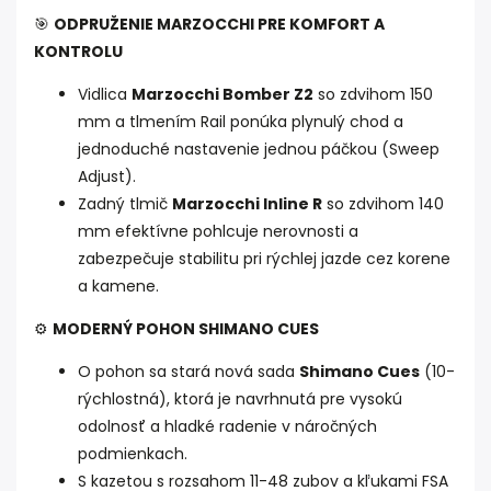
🎯
ODPRUŽENIE MARZOCCHI PRE KOMFORT A
KONTROLU
Vidlica
Marzocchi Bomber Z2
so zdvihom 150
mm a tlmením Rail ponúka plynulý chod a
jednoduché nastavenie jednou páčkou (Sweep
Adjust).
Zadný tlmič
Marzocchi Inline R
so zdvihom 140
mm efektívne pohlcuje nerovnosti a
zabezpečuje stabilitu pri rýchlej jazde cez korene
a kamene.
⚙️
MODERNÝ POHON SHIMANO CUES
O pohon sa stará nová sada
Shimano Cues
(10-
rýchlostná), ktorá je navrhnutá pre vysokú
odolnosť a hladké radenie v náročných
podmienkach.
S kazetou s rozsahom 11-48 zubov a kľukami FSA