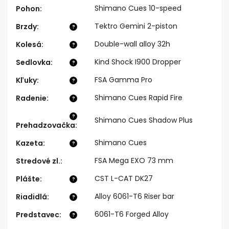
Shimano Cues 10-speed
Pohon
:
Tektro Gemini 2-piston
Brzdy
:
?
Double-wall alloy 32h
Kolesá
:
?
Kind Shock I900 Dropper
Sedlovka
:
?
FSA Gamma Pro
Kľuky
:
?
Shimano Cues Rapid Fire
Radenie
:
?
?
Shimano Cues Shadow Plus
Prehadzovačka
:
Shimano Cues
Kazeta
:
?
FSA Mega EXO 73 mm
Stredové zl.
:
CST L-CAT DK27
Plášte
:
?
Alloy 6061-T6 Riser bar
Riadidlá
:
?
6061-T6 Forged Alloy
Predstavec
:
?