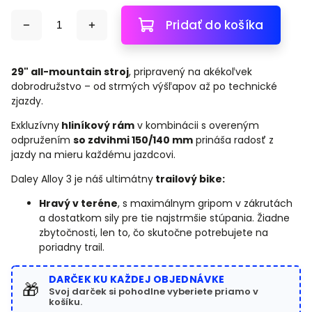
Pridať do košíka
29" all-mountain stroj
, pripravený na akékoľvek
dobrodružstvo – od strmých výšľapov až po technické
zjazdy.
Exkluzívny
hliníkový rám
v kombinácii s overeným
odpružením
so zdvihmi 150/140 mm
prináša radosť z
jazdy na mieru každému jazdcovi.
Daley Alloy 3 je náš ultimátny
trailový bike:
Hravý v teréne
, s maximálnym gripom v zákrutách
a dostatkom sily pre tie najstrmšie stúpania. Žiadne
zbytočnosti, len to, čo skutočne potrebujete na
poriadny trail.
DARČEK KU KAŽDEJ OBJEDNÁVKE
🎁
Svoj darček si pohodlne vyberiete priamo v
košíku.