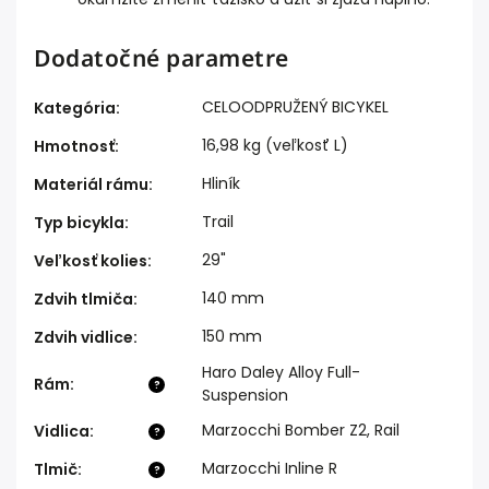
Dodatočné parametre
CELOODPRUŽENÝ BICYKEL
Kategória
:
16,98 kg (veľkosť L)
Hmotnosť
:
Hliník
Materiál rámu
:
Trail
Typ bicykla
:
29"
Veľkosť kolies
:
140 mm
Zdvih tlmiča
:
150 mm
Zdvih vidlice
:
Haro Daley Alloy Full-
Rám
:
?
Suspension
Marzocchi Bomber Z2, Rail
Vidlica
:
?
Marzocchi Inline R
Tlmič
:
?