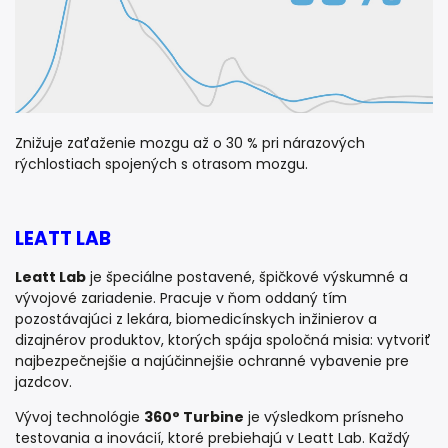
Znižuje zaťaženie mozgu až o 30 % pri nárazových
rýchlostiach spojených s otrasom mozgu.
LEATT LAB
Leatt Lab
je špeciálne postavené, špičkové výskumné a
vývojové zariadenie. Pracuje v ňom oddaný tím
pozostávajúci z lekára, biomedicínskych inžinierov a
dizajnérov produktov, ktorých spája spoločná misia: vytvoriť
najbezpečnejšie a najúčinnejšie ochranné vybavenie pre
jazdcov.
Vývoj technológie
360° Turbine
je výsledkom prísneho
testovania a inovácií, ktoré prebiehajú v Leatt Lab. Každý