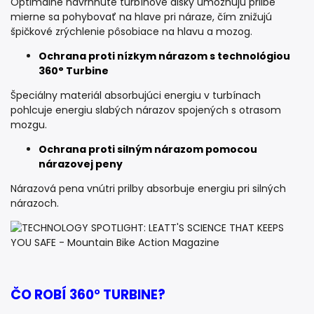
Optimálne navrhnuté turbínové disky umožňujú prilbe
mierne sa pohybovať na hlave pri náraze, čím znižujú
špičkové zrýchlenie pôsobiace na hlavu a mozog.
Ochrana proti nízkym nárazom s technológiou
360° Turbine
Špeciálny materiál absorbujúci energiu v turbínach
pohlcuje energiu slabých nárazov spojených s otrasom
mozgu.
Ochrana proti silným nárazom pomocou
nárazovej peny
Nárazová pena vnútri prilby absorbuje energiu pri silných
nárazoch.
ČO ROBÍ 360° TURBINE?