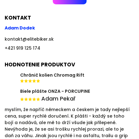
KONTAKT
Adam Dodek
kontakt
@
elitebiker.sk
+421 919 125 174
HODNOTENIE PRODUKTOV
Chránič kolien Chromag Rift
Biele plášte ONZA - PORCUPINE
Adam Pekař
myslím, že napříč německem a českem je tady nejlepší
cena, super rychlé doručení. K plášti - každý se toho
bojí a nadává, ale mě to drží všude jak přilepené.
Nevýhoda je, že se asi trošku rychlej prorazi, ale to je
daň za váhu. Jinak jsou rychlé i na asfaltu, trailu a grip