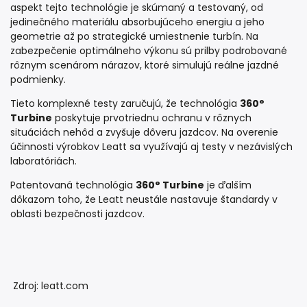
aspekt tejto technológie je skúmaný a testovaný, od
jedinečného materiálu absorbujúceho energiu a jeho
geometrie až po strategické umiestnenie turbín. Na
zabezpečenie optimálneho výkonu sú prilby podrobované
rôznym scenárom nárazov, ktoré simulujú reálne jazdné
podmienky.
Tieto komplexné testy zaručujú, že technológia
360°
Turbine
poskytuje prvotriednu ochranu v rôznych
situáciách nehôd a zvyšuje dôveru jazdcov. Na overenie
účinnosti výrobkov Leatt sa využívajú aj testy v nezávislých
laboratóriách.
Patentovaná technológia
360° Turbine
je ďalším
dôkazom toho, že Leatt neustále nastavuje štandardy v
oblasti bezpečnosti jazdcov.
Zdroj: leatt.com