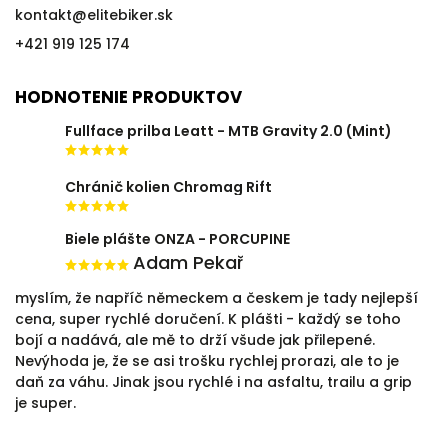
kontakt
@
elitebiker.sk
+421 919 125 174
HODNOTENIE PRODUKTOV
Fullface prilba Leatt - MTB Gravity 2.0 (Mint)
Chránič kolien Chromag Rift
Biele plášte ONZA - PORCUPINE
Adam Pekař
myslím, že napříč německem a českem je tady nejlepší
cena, super rychlé doručení. K plášti - každý se toho
bojí a nadává, ale mě to drží všude jak přilepené.
Nevýhoda je, že se asi trošku rychlej prorazi, ale to je
daň za váhu. Jinak jsou rychlé i na asfaltu, trailu a grip
je super.