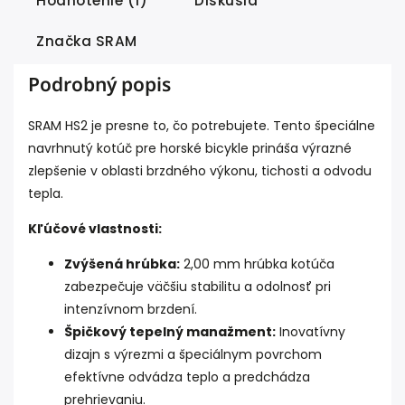
Hodnotenie (1)
Diskusia
Značka
SRAM
Podrobný popis
SRAM HS2 je presne to, čo potrebujete. Tento špeciálne
navrhnutý kotúč pre horské bicykle prináša výrazné
zlepšenie v oblasti brzdného výkonu, tichosti a odvodu
tepla.
Kľúčové vlastnosti:
Zvýšená hrúbka:
2,00 mm hrúbka kotúča
zabezpečuje väčšiu stabilitu a odolnosť pri
intenzívnom brzdení.
Špičkový tepelný manažment:
Inovatívny
dizajn s výrezmi a špeciálnym povrchom
efektívne odvádza teplo a predchádza
prehrievaniu.