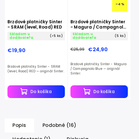
–4 %
Brzdové platničky Sinter
Brzdové platničky Sinter
- SRAM (level, Road) RED
- Magura / Campagnolo
Blue
Skladom u
Skladom u
(>5 ks)
(5 ks)
dodávateľa
dodávateľa
€24,90
€25,99
€19,90
Brzdové platničky Sinter - Magura
Brzdové platničky Sinter - SRAM
/ Campagnolo Blue — originál
(level, Road) RED — originál Sinter.
Sinter.
Do košíka
Do košíka
Popis
Podobné (16)