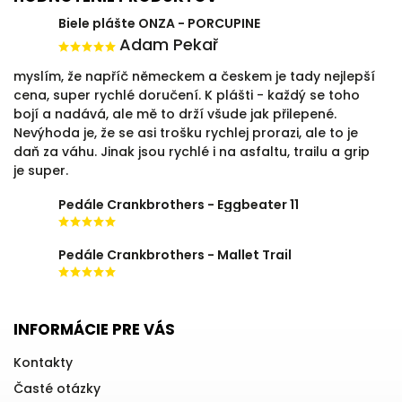
Biele plášte ONZA - PORCUPINE
Adam Pekař
myslím, že napříč německem a českem je tady nejlepší
cena, super rychlé doručení. K plášti - každý se toho
bojí a nadává, ale mě to drží všude jak přilepené.
Nevýhoda je, že se asi trošku rychlej prorazi, ale to je
daň za váhu. Jinak jsou rychlé i na asfaltu, trailu a grip
je super.
Pedále Crankbrothers - Eggbeater 11
Pedále Crankbrothers - Mallet Trail
INFORMÁCIE PRE VÁS
Kontakty
Časté otázky