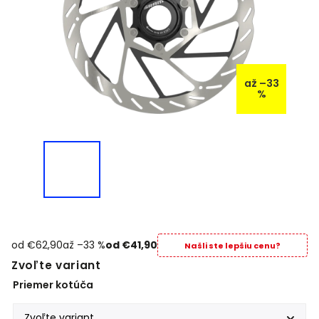
až –33
%
od €62,90
až –33 %
od
€41,90
Našli ste lepšiu cenu?
Zvoľte variant
Priemer kotúča