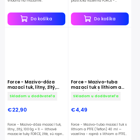
vhodná na mazanie:.
plastická vazelína FORCE -
univerzálna pasta.
Do košíka
Do košíka
Force - Mazivo-dóza
Force - Mazivo-tuba
mazací tuk, lítny, žltý,
mazací tuk s líthiom a
1000g = 1l
PTFE (Teflon) 40 ml
Skladom u dodávateľa
Skladom u dodávateľa
€22,90
€4,49
Force - Mazivo-dóza mazací tuk,
Force - Mazivo-tuba mazací tuk s
lítny, žltý, 1000g = 1l — lithiové
líthiom a PTFE (Teflon) 40 ml —
mazacie tuky FORCE, žlté, sú ropné
vazelína - ropná s lithiom a PTFE
plastické mazivá spevnené
(Teflon).