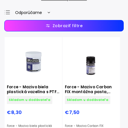
Odporúčame
Najlacnejšie
Najdrahšie
Najpredávanejšie
Abecedne
Force - Mazivo biela
Force - Mazivo Carbon
plastická vazelína s PTFE,
FIX montážna pasta,
dóza 100g
dóza 30g
Skladom u dodávateľa
Skladom u dodávateľa
€8,30
€7,50
Force - Mazivo biela plastická
Force - Mazivo Carbon FIX