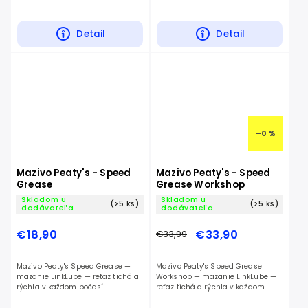
každom počasí.
každom počasí.
Detail
Detail
–0 %
Mazivo Peaty's - Speed
Mazivo Peaty's - Speed
Grease
Grease Workshop
Skladom u
Skladom u
(>5 ks)
(>5 ks)
dodávateľa
dodávateľa
€18,90
€33,90
€33,99
Mazivo Peaty's Speed Grease —
Mazivo Peaty's Speed Grease
mazanie LinkLube — reťaz tichá a
Workshop — mazanie LinkLube —
rýchla v každom počasí.
reťaz tichá a rýchla v každom
počasí.