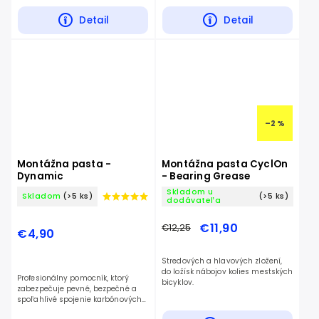
Detail
Detail
–2 %
Montážna pasta -
Montážna pasta CyclOn
Dynamic
- Bearing Grease
Skladom u
Skladom
(>5 ks)
(>5 ks)
dodávateľa
€11,90
€12,25
€4,90
Stredových a hlavových zložení,
do ložísk nábojov kolies mestských
Profesionálny pomocník, ktorý
bicyklov.
zabezpečuje pevné, bezpečné a
spoľahlivé spojenie karbónových
aj hliníkových komponentov.