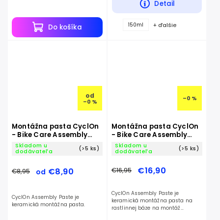
Vďaka špeciálnemu zloženiu s
Detail
mikročasticami výrazne...
+ ďalšie
150ml
Do košíka
od
–0 %
–0 %
Montážna pasta CyclOn
Montážna pasta CyclOn
- Bike Care Assembly
- Bike Care Assembly
Paste
Paste Plant Based
Skladom u
Skladom u
(>5 ks)
(>5 ks)
dodávateľa
dodávateľa
€16,90
€16,95
€8,90
€8,95
od
CyclOn Assembly Paste je
CyclOn Assembly Paste je
keramická montážna pasta na
keramická montážna pasta.
rastlinnej báze na montáž
závitových komponentov.