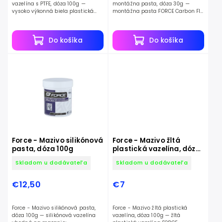
vazelína s PTFE, dóza 100g —
montážna pasta, dóza 30g —
vysoko výkonná biela plastická
montážna pasta FORCE Carbon FIX
vazelína FORCE s obsahom PTFE.
je skvelý pomocník.
Do košíka
Do košíka
Force - Mazivo silikónová
Force - Mazivo žltá
pasta, dóza 100g
plastická vazelína, dóza
100g
Skladom u dodávateľa
Skladom u dodávateľa
€12,50
€7
Force - Mazivo silikónová pasta,
Force - Mazivo žltá plastická
dóza 100g — silikónová vazelína
vazelína, dóza 100g — žltá