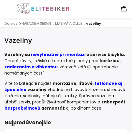
Domov
NÁRADIE A SERVIS
MAZIVÁ A OLEJE
/
/
/
Vazelíny
Vazelíny
Vazelíny sú
nevyhnutné pri montáži
a servise bicykla.
Chrání závity, ložiská a kontaktné plochy pred
koróziou,
zadieraním a vlhkosťou
, zároveň znižujú opotrebenie
namáhaných častí.
V tejto kategórii nájdeš
montážne, lítiové,
teflónové aj
špeciálne
vazelíny
vhodné na hlavové zloženia, stredové
zloženia, sedlovky, náboje či skrutky. Správna vazelína
uľahčí servis, predĺži životnosť komponentov a
zabezpečí
bezproblémovú
demontáž
aj po dlhom čase.
Najpredávanejšie