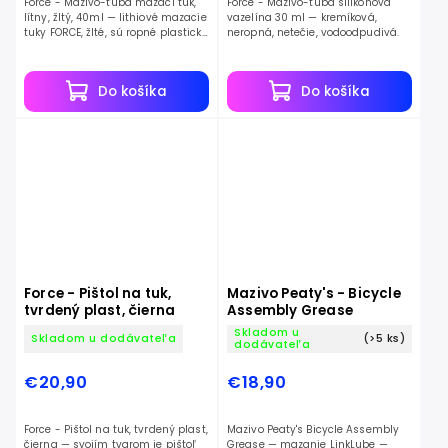
Force - Mazivo-tuba mazací tuk,
Force - Mazivo-tuba silikónová
lítny, žltý, 40ml — lithiové mazacie
vazelína 30 ml — kremíková,
tuky FORCE, žlté, sú ropné plastické
neropná, netečie, vodoodpudivá.
mazivá spevnené lithiovým
mydlom.
Do košíka
Do košíka
Force - Pištol na tuk,
Mazivo Peaty's - Bicycle
tvrdený plast, čierna
Assembly Grease
Skladom u
Skladom u dodávateľa
(>5 ks)
dodávateľa
€20,90
€18,90
Force - Pištol na tuk, tvrdený plast,
Mazivo Peaty's Bicycle Assembly
čierna — svojím tvarom je pištoľ
Grease — mazanie LinkLube —