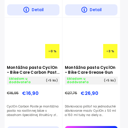
Detail
Detail
–0 %
–3 %
Montážna pasta CyclOn
Montážna pasta CyclOn
- Bike Care Carbon Paste
- Bike Care Grease Gun
Plant Based
Skladom u
Skladom u
(>5 ks)
(>5 ks)
dodávateľa
dodávateľa
€16,90
€26,90
€16,95
€27,75
CyclOn Carbon Paste je montážna
Dávkovacia pištoľ na jednoduché
pasta na rastlinnej báze s
dávkovanie mazív CyclOn z 50 ml
obsahom špeciálnej štruktúry zŕn
a 150 ml tuby na diely a
na montáž karbónových dielov.
mechanizmy bicykla.