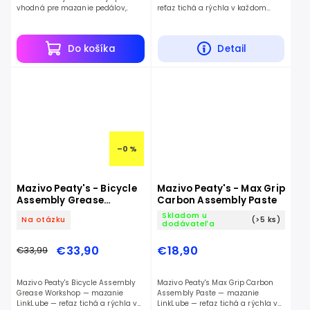
vhodná pre mazanie pedálov,.
reťaz tichá a rýchla v každom
počasí.
Do košíka
Detail
–0 %
Mazivo Peaty's - Bicycle
Mazivo Peaty's - Max Grip
Assembly Grease
Carbon Assembly Paste
Workshop
Skladom u
Na otázku
(>5 ks)
dodávateľa
€33,90
€18,90
€33,99
Mazivo Peaty's Bicycle Assembly
Mazivo Peaty's Max Grip Carbon
Grease Workshop — mazanie
Assembly Paste — mazanie
LinkLube — reťaz tichá a rýchla v
LinkLube — reťaz tichá a rýchla v