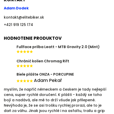
Adam Dodek
kontakt
@
elitebiker.sk
+421 919 125 174
HODNOTENIE PRODUKTOV
Fullface prilba Leatt - MTB Gravity 2.0 (Mint)
Chránič kolien Chromag Rift
Biele plášte ONZA - PORCUPINE
Adam Pekař
myslím, že napříč německem a českem je tady nejlepší
cena, super rychlé doručení. K plášti - každý se toho
bojí a nadává, ale mě to drží všude jak přilepené.
Nevýhoda je, že se asi trošku rychlej prorazi, ale to je
daň za váhu. Jinak jsou rychlé i na asfaltu, trailu a grip