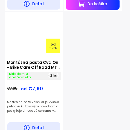
Detail
Do košíka
od
–0 %
Montážna pasta CyclOn
- Bike Care Off Road MTB
Grease
Skladom u
(2 ks)
dodávateľa
€7,90
€7,95
od
Mazivo na báze vápnika je vysoko
priľnavé ku kovovým povrchom a
poskytuje dlhodobú ochranu v
tých najextrémnejších
podmienkach.
Detail