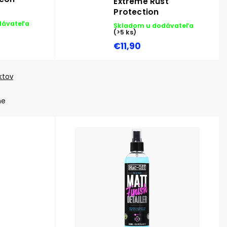
Extreme Rust
Protection
dávateľa
Skladom u dodávateľa
(>5 ks)
€11,90
ktov
ne