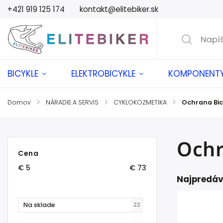
+421 919 125 174
kontakt@elitebiker.sk
BICYKLE
ELEKTROBICYKLE
KOMPONENT
Domov
/
NÁRADIE A SERVIS
/
CYKLOKOZMETIKA
/
Ochrana Bic
Ochr
Cena
€
5
€
73
Najpredáv
Na sklade
22