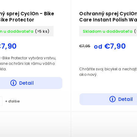
ý sprej CyclOn - Bike
Ochranný sprej CyclOn
Bike Protector
Care Instant Polish W
m u dodávateľa
(>5 ks)
Skladom u dodávateľa
(
7,90
€7,90
od
€7,95
-Bike Protector vytvára vrstvu,
asne ochráni lak rámu vášho
Chráňte svoj bicykel a nechajte
kla.
ako nový.
Detail
Detail
+ ďalšie