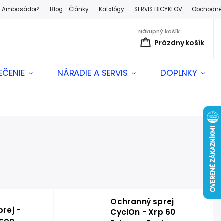
ť Ambasádor?
Blog - Články
Katalógy
SERVIS BICYKLOV
Obchodné
Nákupný košík
Prázdny košík
EČENIE
NÁRADIE A SERVIS
DOPLNKY
Ochranný sprej
prej -
CyclOn - Xrp 60
icon