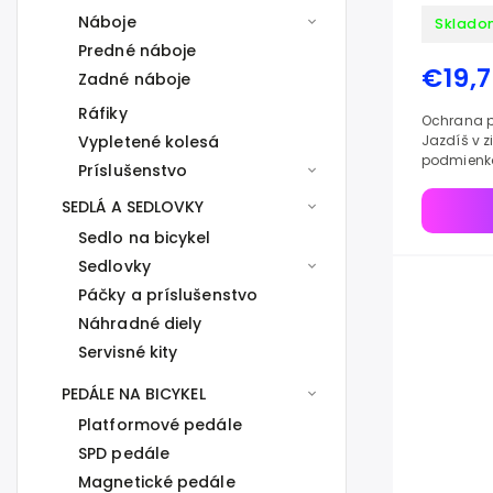
Náboje
Sklado
Predné náboje
€19,
Zadné náboje
Ráfiky
Ochrana pro
Jazdíš v z
Vypletené kolesá
podmienkach? Harsh Condit
Príslušenstvo
tvoja poist
ultratenký..
SEDLÁ A SEDLOVKY
Sedlo na bicykel
Sedlovky
Páčky a príslušenstvo
Náhradné diely
Servisné kity
PEDÁLE NA BICYKEL
Platformové pedále
SPD pedále
Magnetické pedále