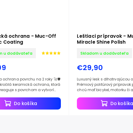
cká ochrana - Muc-Off
Leštiaci prípravok - 
c Coating
Miracle Shine Polish
m u dodávateľa
Skladom u dodávateľa
99
€29,90
 ochrana povrchu na 2 roky 🚀🛡️
Luxusný lesk s dlhotrvajúcou
kročilá keramická ochrana, ktorá
Prémiový politúrový prípravok p
reaguje s povrchom a vytvorí
chcú mať bicykel, motorku či 
odolnú, silikónom obohatenú
showroom stave. Miracle Shine vytvára
...
hlboký,...
Do košíka
Do košík