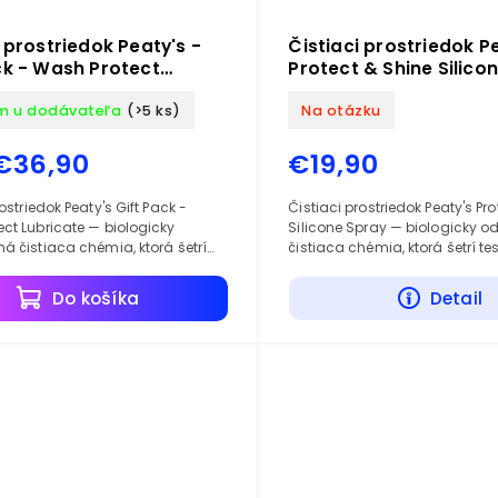
i prostriedok Peaty's -
Čistiaci prostriedok Pe
ck - Wash Protect
Protect & Shine Silico
te
m u dodávateľa
(>5 ks)
Na otázku
€36,90
€19,90
ostriedok Peaty's Gift Pack -
Čistiaci prostriedok Peaty's Pr
ct Lubricate — biologicky
Silicone Spray — biologicky o
á čistiaca chémia, ktorá šetrí
čistiaca chémia, ktorá šetrí te
j prírodu.
prírodu.
Do košíka
Detail