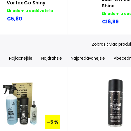
Vortex Go Shiny
Shine
Skladom u dodávateľa
Skladom u do
€5,80
€16,99
Zobraziť viac produ
e
Najlacnejšie
Najdrahšie
Najpredávanejšie
Abeced
–5 %