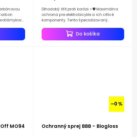
karbónovou
Dlhodobý štít proti korózii ⚡🛡️ Maximálna
ochrana pre elektrobicykle a ich citlivé
 protišmykovú
komponenty. Tento špecializovaný
prípravok vytvára odolnú antikoróznu
vrstvu, ktorá bráni...
a
Do košíka
–0 %
-Off MO94
Ochranný sprej BBB - Biogloss