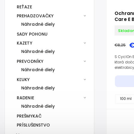
REŤAZE
Ochrann
PREHADZOVAČKY
Care E 
Náhradné diely
Sklado
SADY POHONU
KAZETY
€
€8,25
Náhradné diely
S CyclOn E
PREVODNÍKY
ktorá doč
elektrobicy
Náhradné diely
KĽUKY
Náhradné diely
RADENIE
100 ml
Náhradné diely
PREŠMYKAČ
PRÍSLUŠENSTVO