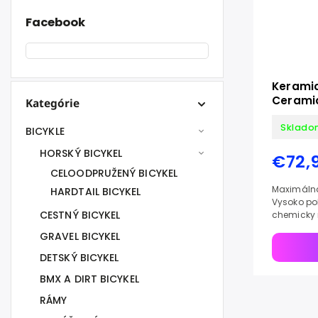
Facebook
Kerami
Cerami
Kategórie
Sklado
BICYKLE
HORSKÝ BICYKEL
€72,
CELOODPRUŽENÝ BICYKEL
Maximálna
HARDTAIL BICYKEL
Vysoko po
CESTNÝ BICYKEL
chemicky 
extrémne 
GRAVEL BICYKEL
vrstvu. Tá
DETSKÝ BICYKEL
BMX A DIRT BICYKEL
RÁMY