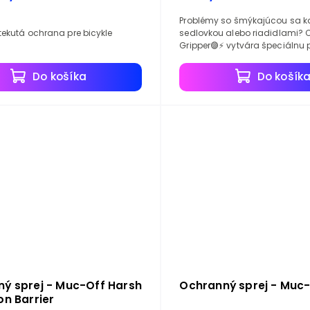
Problémy so šmýkajúcou sa 
ekutá ochrana pre bicykle
sedlovkou alebo riadidlami? Carbon
Gripper🟣⚡ vytvára špeciálnu
vrstvu, ktorá zvýši trenie medzi
karbónovými plochami a...
Do košíka
Do košík
ý sprej - Muc-Off Harsh
Ochranný sprej - Muc
on Barrier