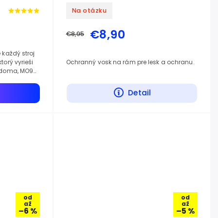
Na otázku
€8,90
€8,95
 každý stroj
torý vyrieši
Ochranný vosk na rám pre lesk a ochranu.
j doma, MO94
ť, maže
a
Detail
od
od
až
až
–6 %
–5 %