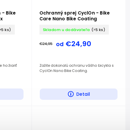
 - Bike
Ochranný sprej CyclOn - Bike
ax
Care Nano Bike Coating
>5 ks)
Skladom u dodávateľa
(>5 ks)
€24,90
od
€24,95
 ho žiariť
Zažite dokonalú ochranu vášho bicykla s
CyclOn Nano Bike Coating.
Detail