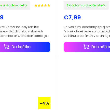
m u dodávateľa
Skladom u dodávateľa
79
€7,99
ti korózii na celý rok 🛡️🚲
Univerzálny ochranný sprej pre
ime, v daždi alebo v slaných
🔧✨ Ak chceš jeden prípravok, k
ion Barrier je
väčšinu problémov v dielni a
ka proti korózii. Vytvorí
je presne to. Odpudzuje vlhkos
.
pohyblivé...
Do košíka
Do košík
–4 %