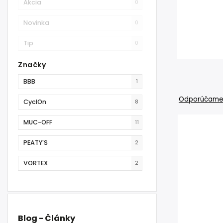
Akcia
0
Novinka
0
Tip
0
Značky
BBB
1
Odporúčam
CyclOn
8
MUC-OFF
11
PEATY'S
2
VORTEX
2
Blog - Články