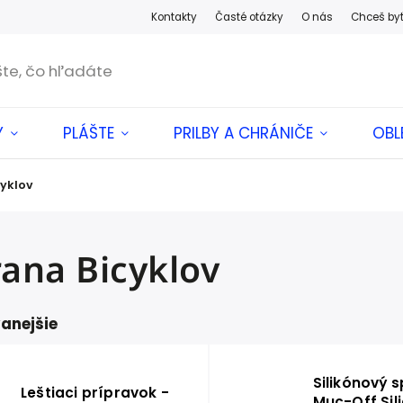
Kontakty
Časté otázky
O nás
Chceš by
Y
PLÁŠTE
PRILBY A CHRÁNIČE
OBL
yklov
ana Bicyklov
anejšie
Silikónový s
Leštiaci prípravok -
Muc-Off Sil