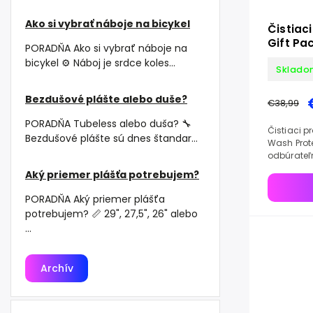
Ako si vybrať náboje na bicykel
Čistiac
Gift Pa
PORADŇA Ako si vybrať náboje na
Lubrica
bicykel ⚙️ Náboj je srdce koles...
Sklado
Bezdušové plášte alebo duše?
€38,99
PORADŇA Tubeless alebo duša? 🔧
Čistiaci pr
Bezdušové plášte sú dnes štandar...
Wash Prote
odbúrateľn
tesnenia a
Aký priemer plášťa potrebujem?
PORADŇA Aký priemer plášťa
potrebujem? 📏 29", 27,5", 26" alebo
...
Archív