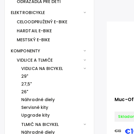
ODRÁŽADLÁ PRE DETI
ELEKTROBICYKLE
CELOODPRUŽENÝ E-BIKE
HARDTAIL E-BIKE
MESTSKÝ E-BIKE
KOMPONENTY
VIDLICE A TLMIČE
VIDLICA NA BICYKEL
29"
27,5"
26"
Muc-Off
Náhradné diely
Servisné kity
Upgrade kity
Sklado
TLMIČ NA BICYKEL
€1
€19
Náhradné diely