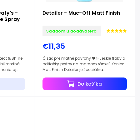
aty's -
Detailer - Muc-Off Matt Finish
ne Spray
Skladom u dodávateľa
€11,35
otect & Shine
Čistič pre matné povrchy 🖤✨ Lesklé fľaky a
dbúrateľná
odtlačky prstov na matnom ráme? Koniec.
snenia aj
Matt Finish Detailer je špeciálna
starostlivosť pre matné laky, satin povrchy
a matné...
Do košíka