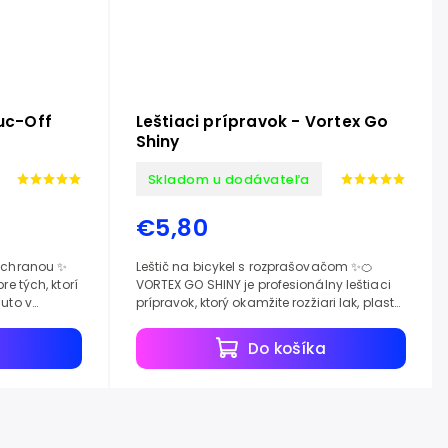
Muc-Off
Leštiaci prípravok - Vortex Go
Shiny
Skladom u dodávateľa
€5,80
 ochranou ✨
Leštič na bicykel s rozprašovačom ✨🍊
re tých, ktorí
VORTEX GO SHINY je profesionálny leštiaci
auto v
prípravok, ktorý okamžite rozžiari lak, plasty
a chróm a vytvorí na nich ochrannú
vodoodpudivú...
a
Do košíka