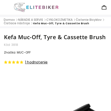
Domov
NÁRADIE A SERVIS
CYKLOKOZMETIKA
Čistenie Bicyklov
/
/
/
/
Čistiace nástroje
/
Kefa Muc-Off, Tyre & Cassette Brush
Kefa Muc-Off, Tyre & Cassette Brush
Kód:
3818
Značka:
MUC-OFF
1 hodnotenie