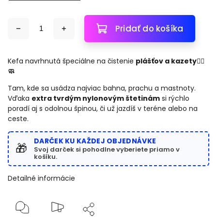
Pridať do košíka
Kefa navrhnutá špeciálne na čistenie
plášťov a kazety🚴‍♂️
🧼
Tam, kde sa usádza najviac bahna, prachu a mastnoty.
Vďaka
extra tvrdým nylonovým štetinám
si rýchlo
poradí aj s odolnou špinou, či už jazdíš v teréne alebo na
ceste.
DARČEK KU KAŽDEJ OBJEDNÁVKE
🎁
Svoj darček si pohodlne vyberiete priamo v
košíku.
Detailné informácie