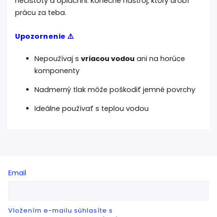
nečistoty a opláchni. Konečne nástroj, ktorý urobí
prácu za teba.
Upozornenie ⚠️
Nepoužívaj s
vriacou vodou
ani na horúce
komponenty
Nadmerný tlak môže poškodiť jemné povrchy
Ideálne používať s teplou vodou
Email
Vložením e-mailu súhlasíte s