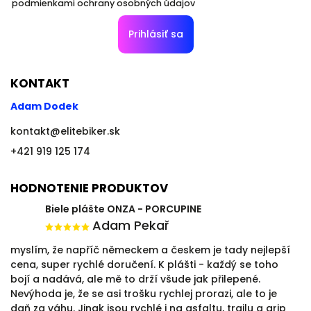
podmienkami ochrany osobných údajov
Prihlásiť sa
KONTAKT
Adam Dodek
kontakt
@
elitebiker.sk
+421 919 125 174
HODNOTENIE PRODUKTOV
Biele plášte ONZA - PORCUPINE
Adam Pekař
myslím, že napříč německem a českem je tady nejlepší
cena, super rychlé doručení. K plášti - každý se toho
bojí a nadává, ale mě to drží všude jak přilepené.
Nevýhoda je, že se asi trošku rychlej prorazi, ale to je
daň za váhu. Jinak jsou rychlé i na asfaltu, trailu a grip