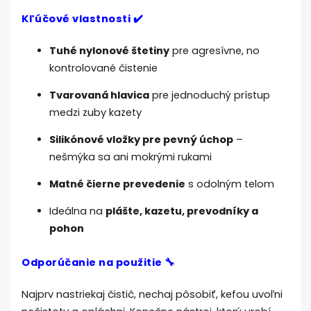
Kľúčové vlastnosti ✔️
Tuhé nylonové štetiny
pre agresívne, no
kontrolované čistenie
Tvarovaná hlavica
pre jednoduchý prístup
medzi zuby kazety
Silikónové vložky pre pevný úchop
–
nešmýka sa ani mokrými rukami
Matné čierne prevedenie
s odolným telom
Ideálna na
plášte, kazetu, prevodníky a
pohon
Odporúčanie na použitie 🔧
Najprv nastriekaj čistič, nechaj pôsobiť, kefou uvoľni