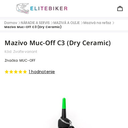
Domov
NÁRADIE A SERVIS
MAZIVÁ A OLEJE
Mazivá na reťaz
/
/
/
/
Mazivo Muc-Off C3 (Dry Ceramic)
Mazivo Muc-Off C3 (Dry Ceramic)
Kód:
Zvoľte variant
Značka:
MUC-OFF
1 hodnotenie