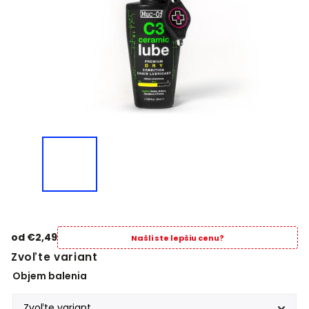
od
€2,49
Našli ste lepšiu cenu?
Zvoľte variant
Objem balenia