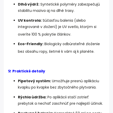
Dlhá výdrž:
Syntetické polyméry zabezpečujú
stabilitu maziva aj na dlhé trasy.
UV kontrola:
Súčasťou balenia (alebo
integrované v zložení) je UV svetlo, ktorým si
overíte 100 % pokrytie článkov.
Eco-Friendly:
Biologicky odbúrateľné zloženie
bez obsahu ropy, šetrné k vám aj k planéte.
🛠️
Praktické detaily
Pipetový systém:
Umožňuje presnú aplikáciu
kvapku po kvapke bez zbytočného plytvania.
Rýchla údržba:
Po aplikácii stačí zotrieť
prebytok a nechať zaschnúť pre najlepší účinok.