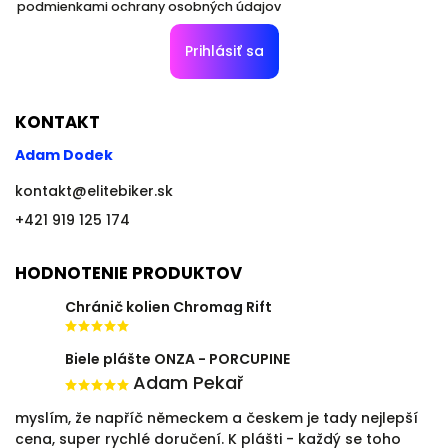
podmienkami ochrany osobných údajov
Prihlásiť sa
KONTAKT
Adam Dodek
kontakt
@
elitebiker.sk
+421 919 125 174
HODNOTENIE PRODUKTOV
Chránič kolien Chromag Rift
Biele plášte ONZA - PORCUPINE
Adam Pekař
myslím, že napříč německem a českem je tady nejlepší
cena, super rychlé doručení. K plášti - každý se toho