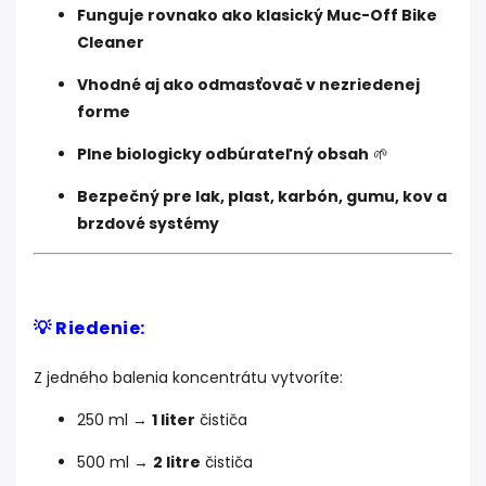
Funguje rovnako ako klasický Muc-Off Bike
Cleaner
Vhodné aj ako odmasťovač v nezriedenej
forme
Plne biologicky odbúrateľný obsah
🌱
Bezpečný pre lak, plast, karbón, gumu, kov a
brzdové systémy
💡 Riedenie:
Z jedného balenia koncentrátu vytvoríte:
250 ml →
1 liter
čističa
500 ml →
2 litre
čističa