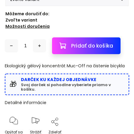
Môžeme doručiť do:
Zvoľte variant
Možnosti doručenia
Pridať do košíka
Ekologický gélový koncentrát Muc-Off na čistenie bicykla
DARČEK KU KAŽDEJ OBJEDNÁVKE
🎁
Svoj darček si pohodlne vyberiete priamo v
košíku.
Detailné informácie
Opýtať sa
Strážiť
Zdieľať