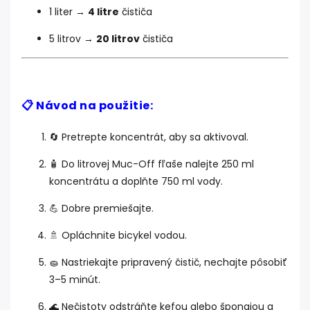
1 liter →
4 litre
čističa
5 litrov →
20 litrov
čističa
📋 Návod na použitie:
🔄 Pretrepte koncentrát, aby sa aktivoval.
🧴 Do litrovej Muc-Off fľaše nalejte 250 ml
koncentrátu a doplňte 750 ml vody.
💪 Dobre premiešajte.
🚿 Opláchnite bicykel vodou.
🧽 Nastriekajte pripravený čistič, nechajte pôsobiť
3–5 minút.
🌊 Nečistoty odstráňte kefou alebo špongiou a