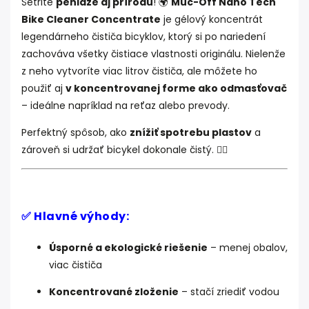
Šetrite
peniaze aj prírodu
! 🌍
Muc-Off Nano Tech
Bike Cleaner Concentrate
je gélový koncentrát
legendárneho čističa bicyklov, ktorý si po nariedení
zachováva všetky čistiace vlastnosti originálu. Nielenže
z neho vytvoríte viac litrov čističa, ale môžete ho
použiť aj
v koncentrovanej forme ako odmasťovač
– ideálne napríklad na reťaz alebo prevody.
Perfektný spôsob, ako
znížiť spotrebu plastov
a
zároveň si udržať bicykel dokonale čistý. 🚴‍♂️
✅ Hlavné výhody:
Úsporné a ekologické riešenie
– menej obalov,
viac čističa
Koncentrované zloženie
– stačí zriediť vodou