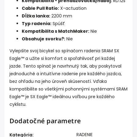
Kompatibilita - prehadzovačka/náboj:
RD:12s
Cable Pull Ratio:
X-actuation
Dĺžka lanka:
2200 mm
Typ radenia:
Spúšť
Kompatibilita s MatchMaker:
Nie
Obsahuje svorku?:
Nie
Vylepšite svoj bicykel so spínačom radenia SRAM SX
Eagle™ a užite si komfort a spoľahlivosť pri každej
jazde. Tento spínač je navrhnutý tak, aby poskytoval
jednoduché a intuitívne radenie pre každého jazdca,
bez ohľadu na jeho úroveň skúseností. Vďaka
kompatibilite so všetkými pohonnými systémami SRAM
Eagle™ je SX Eagle™ ideálnou voľbou pre každého
cyklistu.
Dodatočné parametre
RADENIE
Kategória
: