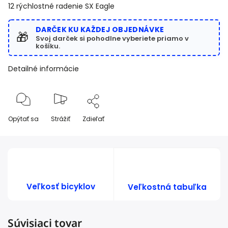
12 rýchlostné radenie SX Eagle
DARČEK KU KAŽDEJ OBJEDNÁVKE
🎁
Svoj darček si pohodlne vyberiete priamo v
košíku.
Detailné informácie
Opýtať sa
Strážiť
Zdieľať
Veľkosť bicyklov
Veľkostná tabuľka
Súvisiaci tovar