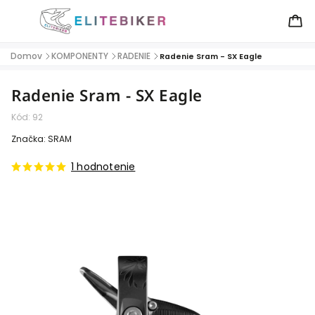
Domov
KOMPONENTY
RADENIE
/
/
/
Radenie Sram - SX Eagle
Radenie Sram - SX Eagle
Kód:
92
Značka:
SRAM
1 hodnotenie