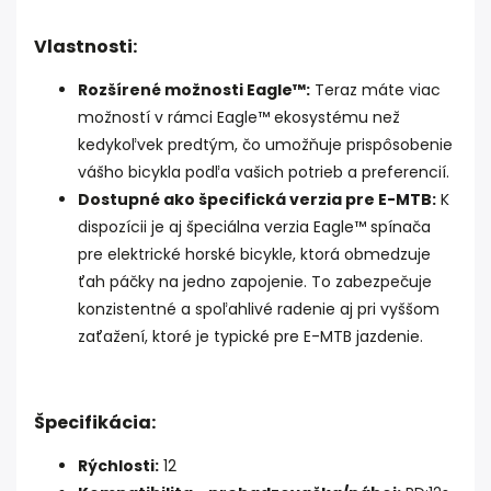
Vlastnosti:
Rozšírené možnosti Eagle™:
Teraz máte viac
možností v rámci Eagle™ ekosystému než
kedykoľvek predtým, čo umožňuje prispôsobenie
vášho bicykla podľa vašich potrieb a preferencií.
Dostupné ako špecifická verzia pre E-MTB:
K
dispozícii je aj špeciálna verzia Eagle™ spínača
pre elektrické horské bicykle, ktorá obmedzuje
ťah páčky na jedno zapojenie. To zabezpečuje
konzistentné a spoľahlivé radenie aj pri vyššom
zaťažení, ktoré je typické pre E-MTB jazdenie.
Špecifikácia:
Rýchlosti:
12