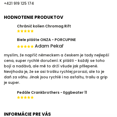
+421 919 125 174
HODNOTENIE PRODUKTOV
Chránič kolien Chromag Rift
Biele plášte ONZA - PORCUPINE
Adam Pekař
myslím, že napříč německem a českem je tady nejlepší
cena, super rychlé doručení. K plášti - každý se toho
bojí a nadává, ale mě to drží všude jak přilepené.
Nevýhoda je, že se asi trošku rychlej prorazi, ale to je
daň za váhu. Jinak jsou rychlé i na asfaltu, trailu a grip
je super.
Pedále Crankbrothers - Eggbeater 11
INFORMÁCIE PRE VÁS