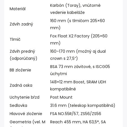
Karbón (Toray), vnútorné
Materiál
vedenie kabeláže
160 mm (s tlmičom 205×60
Zdvih zadný
mm)
Fox Float X2 Factory (205×60
Tlmič
mm)
Zdvih predný
160–170 mm (možný aj dual
(odporúčaný)
crown s 27,5”)
BSA 73 mm závitové, s ISCG05
BB zloženie
úchytmi
148×12 mm Boost, SRAM UDH
Zadná oska
kompatibilné
Uchytenie bŕzd
Post Mount
Sedlovka
31.6 mm (teleskop kompatibilná)
Hlavové zloženie
FSA NO.55R/57, ZS56/ZS56
Geometria (vel. M
Reach 455 mm, HA 63,5°, SA