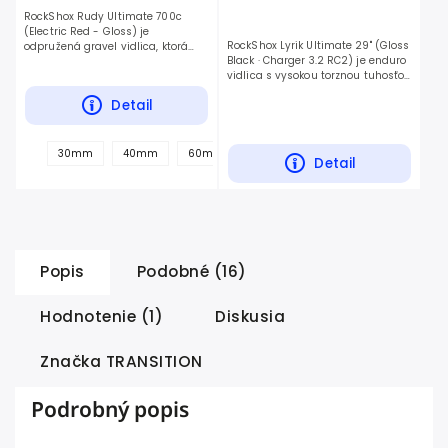
RockShox Rudy Ultimate 700c
(Electric Red - Gloss) je
RockShox Lyrik Ultimate 29" (Gloss
odpružená gravel vidlica, ktorá
Black · Charger 3.2 RC2) je enduro
pridáva komfort a kontrolu na
vidlica s vysokou torznou tuhosťou
rozbitých cestách pre kolesá 700c,
pre agresívne jazdenie pre kolesá
stavaná na gravel a
Detail
29", stavaná na enduro a all-
mountain.
+
30mm
40mm
60mm
50mm
Detail
ďalšie
Popis
Podobné (16)
Hodnotenie (1)
Diskusia
Značka
TRANSITION
Podrobný popis