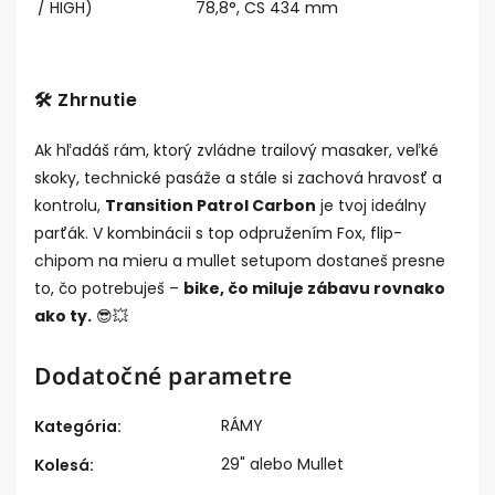
/ HIGH)
78,8°, CS 434 mm
🛠️ Zhrnutie
Ak hľadáš rám, ktorý zvládne trailový masaker, veľké
skoky, technické pasáže a stále si zachová hravosť a
kontrolu,
Transition Patrol Carbon
je tvoj ideálny
parťák. V kombinácii s top odpružením Fox, flip-
chipom na mieru a mullet setupom dostaneš presne
to, čo potrebuješ –
bike, čo miluje zábavu rovnako
ako ty.
😎💥
Dodatočné parametre
RÁMY
Kategória
:
29" alebo Mullet
Kolesá
: