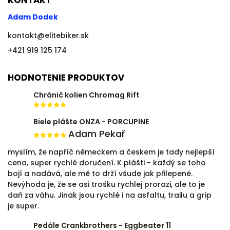
KONTAKT
Adam Dodek
kontakt
@
elitebiker.sk
+421 919 125 174
HODNOTENIE PRODUKTOV
Chránič kolien Chromag Rift
Biele plášte ONZA - PORCUPINE
Adam Pekař
myslím, že napříč německem a českem je tady nejlepší
cena, super rychlé doručení. K plášti - každý se toho
bojí a nadává, ale mě to drží všude jak přilepené.
Nevýhoda je, že se asi trošku rychlej prorazi, ale to je
daň za váhu. Jinak jsou rychlé i na asfaltu, trailu a grip
je super.
Pedále Crankbrothers - Eggbeater 11