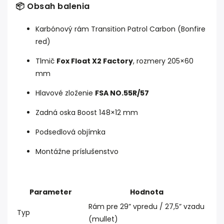
📦 Obsah balenia
Karbónový rám Transition Patrol Carbon (Bonfire
red)
Tlmič
Fox Float X2 Factory
, rozmery 205×60
mm
Hlavové zloženie
FSA NO.55R/57
Zadná oska Boost 148×12 mm
Podsedlová objímka
Montážne príslušenstvo
Parameter
Hodnota
Rám pre 29” vpredu / 27,5” vzadu
Typ
(mullet)