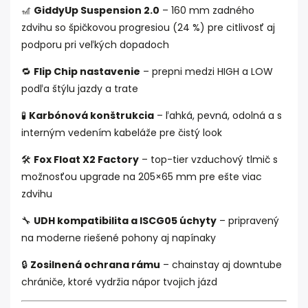
🎢
GiddyUp Suspension 2.0
– 160 mm zadného
zdvihu so špičkovou progresiou (24 %) pre citlivosť aj
podporu pri veľkých dopadoch
🔁
Flip Chip nastavenie
– prepni medzi HIGH a LOW
podľa štýlu jazdy a trate
🧪
Karbónová konštrukcia
– ľahká, pevná, odolná a s
interným vedením kabeláže pre čistý look
🛠️
Fox Float X2 Factory
– top-tier vzduchový tlmič s
možnosťou upgrade na 205×65 mm pre ešte viac
zdvihu
🔧
UDH kompatibilita a ISCG05 úchyty
– pripravený
na moderne riešené pohony aj napínaky
🔒
Zosilnená ochrana rámu
– chainstay aj downtube
chrániče, ktoré vydržia nápor tvojich jázd