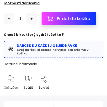
Možnosti doručenia
Pridať do košíka
Chceš bike, ktorý vydrží všetko ?
DARČEK KU KAŽDEJ OBJEDNÁVKE
🎁
Svoj darček si pohodlne vyberiete priamo v
košíku.
Detailné informácie
Opýtať sa
Strážiť
Zdieľať