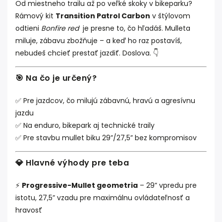
Od miestneho trailu až po veľké skoky v bikeparku?
Rámový kit
Transition Patrol Carbon
v štýlovom
odtieni
Bonfire red
je presne to, čo hľadáš. Mulleta
miluje, zábavu zbožňuje – a keď ho raz postavíš,
nebudeš chcieť prestať jazdiť. Doslova. 👇
🎯 Na čo je určený?
✅ Pre jazdcov, čo milujú zábavnú, hravú a agresívnu
jazdu
✅ Na enduro, bikepark aj technické traily
✅ Pre stavbu mullet biku 29”/27,5” bez kompromisov
💎 Hlavné výhody pre teba
⚡
Progressive-Mullet geometria
– 29” vpredu pre
istotu, 27,5” vzadu pre maximálnu ovládateľnosť a
hravosť