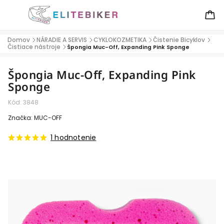
Domov
NÁRADIE A SERVIS
CYKLOKOZMETIKA
Čistenie Bicyklov
/
/
/
/
Čistiace nástroje
/
Špongia Muc-Off, Expanding Pink Sponge
Špongia Muc-Off, Expanding Pink
Sponge
Kód:
3848
Značka:
MUC-OFF
1 hodnotenie