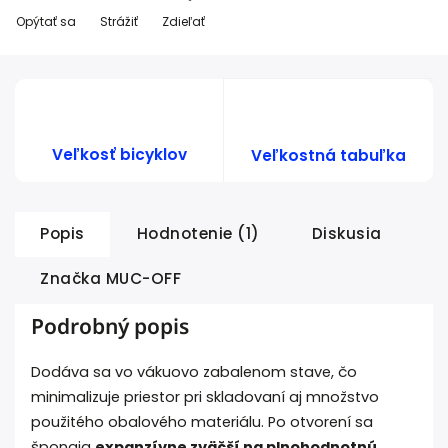
Opýtať sa
Strážiť
Zdieľať
Veľkosť bicyklov
Veľkostná tabuľka
Popis
Hodnotenie (1)
Diskusia
Značka
MUC-OFF
Podrobný popis
Dodáva sa vo vákuovo zabalenom stave, čo
minimalizuje priestor pri skladovaní aj množstvo
použitého obalového materiálu. Po otvorení sa
špongia
expanzívne zväčší na plnohodnotnú