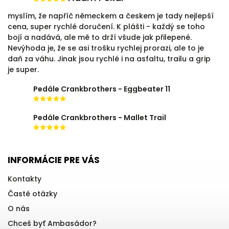
myslím, že napříč německem a českem je tady nejlepší
cena, super rychlé doručení. K plášti - každý se toho
bojí a nadává, ale mě to drží všude jak přilepené.
Nevýhoda je, že se asi trošku rychlej prorazi, ale to je
daň za váhu. Jinak jsou rychlé i na asfaltu, trailu a grip
je super.
Pedále Crankbrothers - Eggbeater 11
Pedále Crankbrothers - Mallet Trail
INFORMÁCIE PRE VÁS
Kontakty
Časté otázky
O nás
Chceš byť Ambasádor?