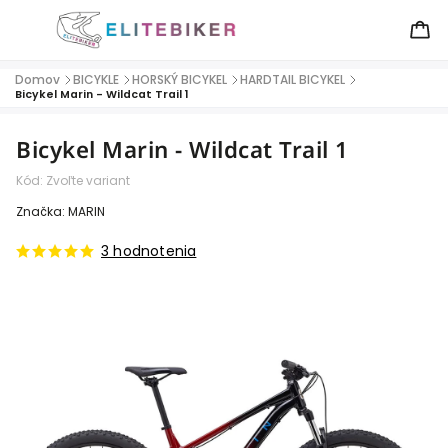
Domov
BICYKLE
HORSKÝ BICYKEL
HARDTAIL BICYKEL
/
/
/
/
Bicykel Marin - Wildcat Trail 1
Bicykel Marin - Wildcat Trail 1
Kód:
Zvoľte variant
Značka:
MARIN
3 hodnotenia