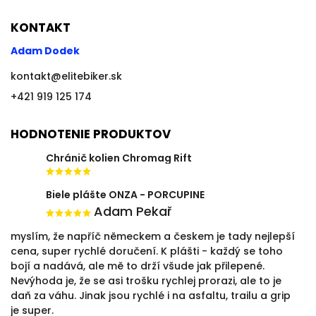
KONTAKT
Adam Dodek
kontakt
@
elitebiker.sk
+421 919 125 174
HODNOTENIE PRODUKTOV
Chránič kolien Chromag Rift
Biele plášte ONZA - PORCUPINE
Adam Pekař
myslím, že napříč německem a českem je tady nejlepší
cena, super rychlé doručení. K plášti - každý se toho
bojí a nadává, ale mě to drží všude jak přilepené.
Nevýhoda je, že se asi trošku rychlej prorazi, ale to je
daň za váhu. Jinak jsou rychlé i na asfaltu, trailu a grip
je super.