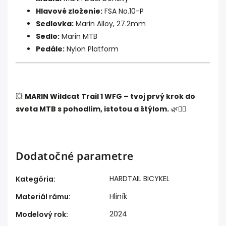
Hlavové zloženie:
FSA No.10-P
Sedlovka:
Marin Alloy, 27.2mm
Sedlo:
Marin MTB
Pedále:
Nylon Platform
💥
MARIN Wildcat Trail 1 WFG – tvoj prvý krok do
sveta MTB s pohodlím, istotou a štýlom.
🌿🚵‍♀️
Dodatočné parametre
HARDTAIL BICYKEL
Kategória
:
Hliník
Materiál rámu
:
2024
Modelový rok
: