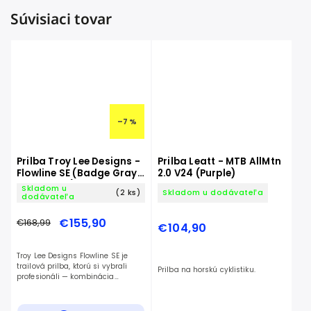
Súvisiaci tovar
–7 %
Prilba Troy Lee Designs -
Prilba Leatt - MTB AllMtn
Flowline SE (Badge Gray /
2.0 V24 (Purple)
GLO Yellow)
Skladom u
(2 ks)
Skladom u dodávateľa
dodávateľa
€155,90
€168,99
€104,90
Troy Lee Designs Flowline SE je
trailová prilba, ktorú si vybrali
Prilba na horskú cyklistiku.
profesionáli — kombinácia
komfortu, bezpečnosti a
nezameniteľného TLD štýlu.