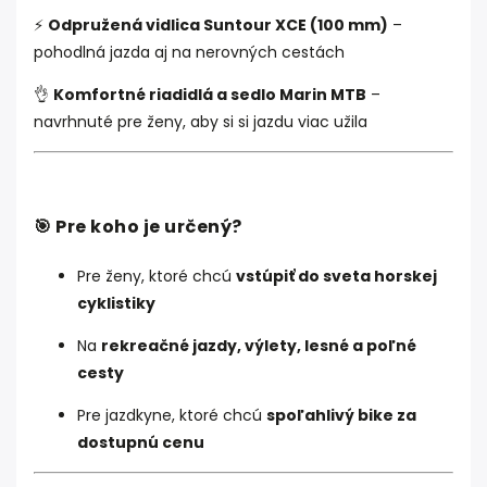
⚡
Odpružená vidlica Suntour XCE (100 mm)
–
pohodlná jazda aj na nerovných cestách
👌
Komfortné riadidlá a sedlo Marin MTB
–
navrhnuté pre ženy, aby si si jazdu viac užila
🎯
Pre koho je určený?
Pre ženy, ktoré chcú
vstúpiť do sveta horskej
cyklistiky
Na
rekreačné jazdy, výlety, lesné a poľné
cesty
Pre jazdkyne, ktoré chcú
spoľahlivý bike za
dostupnú cenu