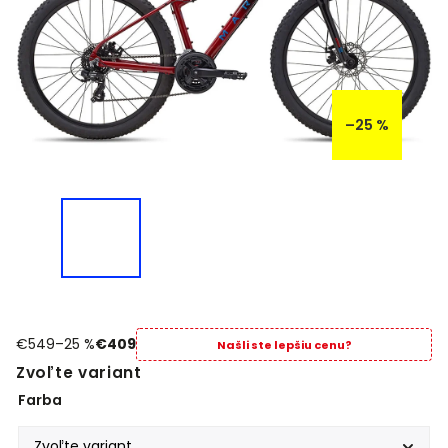
–25 %
€549
–25 %
€409
Našli ste lepšiu cenu?
Zvoľte variant
Farba