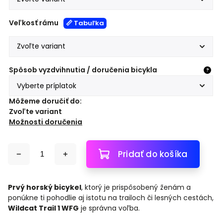
Veľkosť rámu
📏 Tabuľka
Spôsob vyzdvihnutia / doručenia bicykla
?
Môžeme doručiť do:
Zvoľte variant
Možnosti doručenia
Pridať do košíka
P
rvý horský bicykel
, ktorý je prispôsobený ženám a
ponúkne ti pohodlie aj istotu na trailoch či lesných cestách,
Wildcat Trail 1 WFG
je správna voľba.