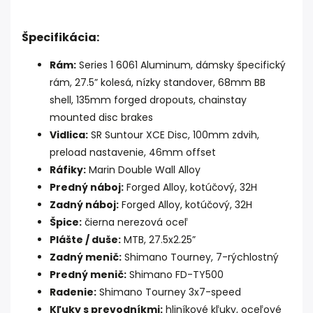
Špecifikácia:
Rám:
Series 1 6061 Aluminum, dámsky špecifický
rám, 27.5” kolesá, nízky standover, 68mm BB
shell, 135mm forged dropouts, chainstay
mounted disc brakes
Vidlica:
SR Suntour XCE Disc, 100mm zdvih,
preload nastavenie, 46mm offset
Ráfiky:
Marin Double Wall Alloy
Predný náboj:
Forged Alloy, kotúčový, 32H
Zadný náboj:
Forged Alloy, kotúčový, 32H
Špice:
čierna nerezová oceľ
Plášte / duše:
MTB, 27.5x2.25”
Zadný menič:
Shimano Tourney, 7-rýchlostný
Predný menič:
Shimano FD-TY500
Radenie:
Shimano Tourney 3x7-speed
Kľuky s prevodníkmi:
hliníkové kľuky, oceľové