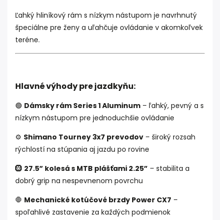
Ľahký hliníkový rám s nízkym nástupom je navrhnutý
špeciálne pre ženy a uľahčuje ovládanie v akomkoľvek
teréne.
Hlavné výhody pre jazdkyňu:
🟢
Dámsky rám Series 1 Aluminum
– ľahký, pevný a s
nízkym nástupom pre jednoduchšie ovládanie
⚙️
Shimano Tourney 3x7 prevodov
– široký rozsah
rýchlostí na stúpania aj jazdu po rovine
🛞
27.5” kolesá s MTB plášťami 2.25”
– stabilita a
dobrý grip na nespevnenom povrchu
🛑
Mechanické kotúčové brzdy Power CX7
–
spoľahlivé zastavenie za každých podmienok