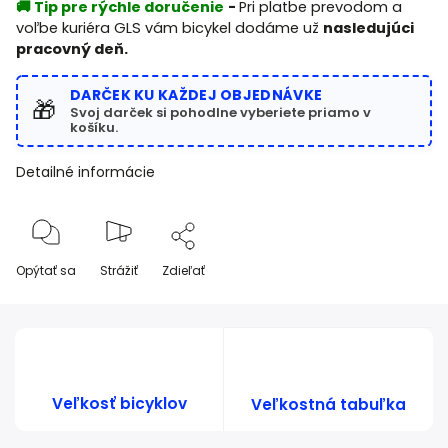
🚚 Tip pre rýchle doručenie
-
Pri platbe prevodom a
voľbe kuriéra GLS vám bicykel dodáme už
nasledujúci
pracovný deň.
DARČEK KU KAŽDEJ OBJEDNÁVKE
🎁
Svoj darček si pohodlne vyberiete priamo v
košíku.
Detailné informácie
Opýtať sa
Strážiť
Zdieľať
Veľkosť bicyklov
Veľkostná tabuľka