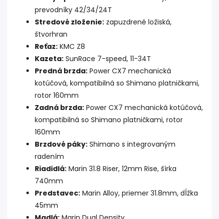
prevodníky 42/34/24T
Stredové zloženie:
zapuzdrené ložiská,
štvorhran
Reťaz:
KMC Z8
Kazeta:
SunRace 7-speed, 11-34T
Predná brzda:
Power CX7 mechanická
kotúčová, kompatibilná so Shimano platničkami,
rotor 160mm
Zadná brzda:
Power CX7 mechanická kotúčová,
kompatibilná so Shimano platničkami, rotor
160mm
Brzdové páky:
Shimano s integrovaným
radením
Riadidlá:
Marin 31.8 Riser, 12mm Rise, šírka
740mm
Predstavec:
Marin Alloy, priemer 31.8mm, dĺžka
45mm
Madlá:
Marin Dual Density