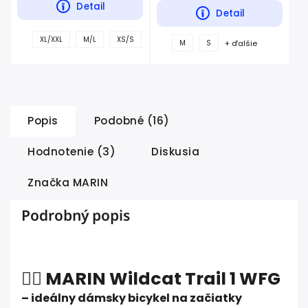
Detail
Detail
+
XL/XXL
M/L
XS/S
+ ďalšie
M
S
ďalšie
Popis
Podobné (16)
Hodnotenie (3)
Diskusia
Značka
MARIN
Podrobný popis
🚴‍♀️ MARIN Wildcat Trail 1 WFG
– ideálny dámsky bicykel na začiatky