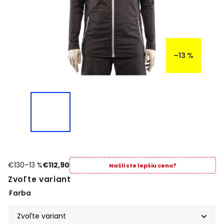
–13 %
€130
–13 %
€112,90
Našli ste lepšiu cenu?
Zvoľte variant
Farba