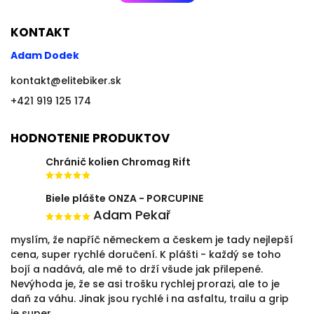
KONTAKT
Adam Dodek
kontakt
@
elitebiker.sk
+421 919 125 174
HODNOTENIE PRODUKTOV
Chránič kolien Chromag Rift
Biele plášte ONZA - PORCUPINE
Adam Pekař
myslím, že napříč německem a českem je tady nejlepší
cena, super rychlé doručení. K plášti - každý se toho
bojí a nadává, ale mě to drží všude jak přilepené.
Nevýhoda je, že se asi trošku rychlej prorazi, ale to je
daň za váhu. Jinak jsou rychlé i na asfaltu, trailu a grip
je super.