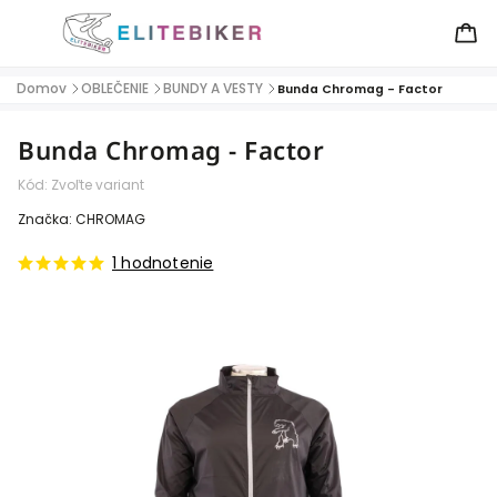
Domov
OBLEČENIE
BUNDY A VESTY
/
/
/
Bunda Chromag - Factor
Bunda Chromag - Factor
Kód:
Zvoľte variant
Značka:
CHROMAG
1 hodnotenie