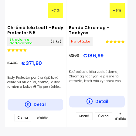
–7 %
–6 %
Chránič tela Leatt - Body
Bunda Chromag -
Protector 5.5
Tachyon
Skladom u
(2 ks)
Na otázku
dodávateľa
€186,99
€200
€371,90
€400
Keď počasie láka zostať doma,
Chromag Tachyon je presne tá
Body Protector ponúka špičkovú
vetrovka, ktorá vás vytiahne von.
ochranu hrudníka, chrbta, lakťov,
ramien a bokov 🚚 Tip pre rýchle
doručenie - Pri platbe prevodom a
voľbe kuriéra GLS vám tovar...
Detail
Detail
+
Modrá
Čierna
+ ďalšie
Čierna
ďalšie