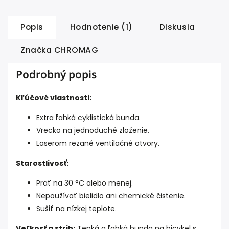
Popis
Hodnotenie (1)
Diskusia
Značka
CHROMAG
Podrobný popis
Kľúčové vlastnosti:
Extra ľahká cyklistická bunda.
Vrecko na jednoduché zloženie.
Laserom rezané ventilačné otvory.
Starostlivosť:
Prať na 30 °C alebo menej.
Nepoužívať bielidlo ani chemické čistenie.
Sušiť na nízkej teplote.
Veľkosť a strih:
Tenká a ľahká bunda na bicykel s