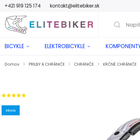
+421 919 125 174
kontakt@elitebiker.sk
BICYKLE
ELEKTROBICYKLE
KOMPONENT
Domov
/
PRILBY A CHRÁNIČE
/
CHRÁNIČE
/
KRČNÉ CHRÁNIČE
Značka:
LEATT
2 hodnotenia
Akcia