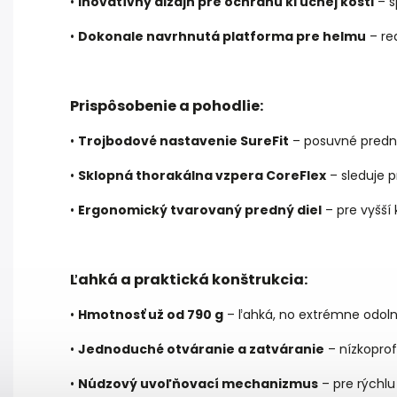
•
Inovatívny dizajn pre ochranu kľúčnej kosti
– š
•
Dokonale navrhnutá platforma pre helmu
– red
Prispôsobenie a pohodlie:
•
Trojbodové nastavenie SureFit
– posuvné predné
•
Sklopná thorakálna vzpera CoreFlex
– sleduje p
•
Ergonomický tvarovaný predný diel
– pre vyšší 
Ľahká a praktická konštrukcia:
•
Hmotnosť už od 790 g
– ľahká, no extrémne odoln
•
Jednoduché otváranie a zatváranie
– nízkoprof
•
Núdzový uvoľňovací mechanizmus
– pre rýchl