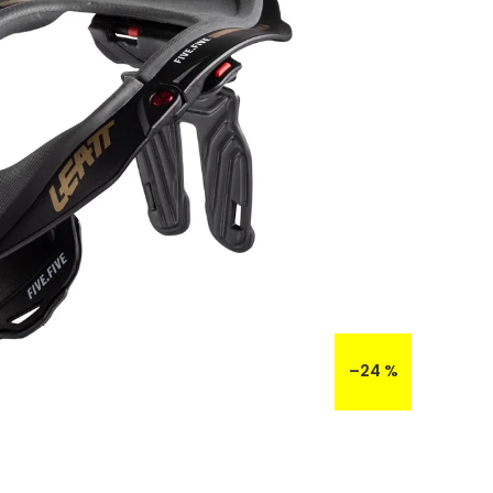
–24 %