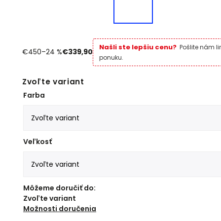
Našli ste lepšiu cenu?
Pošlite nám l
€450
–24 %
€339,90
ponuku.
Zvoľte variant
Farba
Veľkosť
Môžeme doručiť do:
Zvoľte variant
Možnosti doručenia