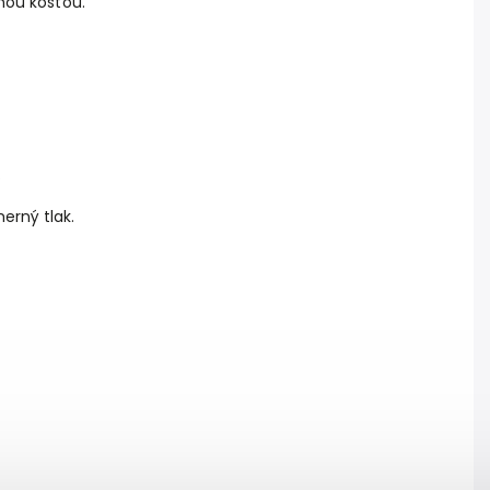
čnou kosťou.
.
erný tlak.