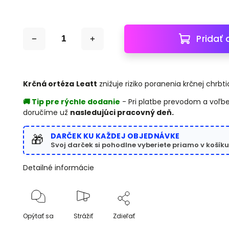
Pridať 
Krčná ortéza
Leatt
znižuje riziko poranenia krčnej chrbt
🚚 Tip pre rýchle dodanie
- Pri platbe prevodom a voľbe
doručíme už
nasledujúci pracovný deň.
DARČEK KU KAŽDEJ OBJEDNÁVKE
🎁
Svoj darček si pohodlne vyberiete priamo v košíku
Detailné informácie
Opýtať sa
Strážiť
Zdieľať