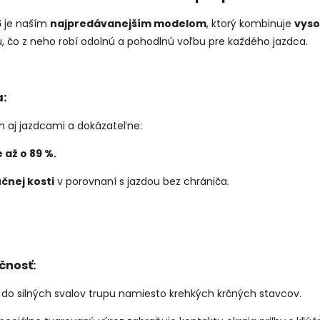
5
je naším
najpredávanejším modelom
, ktorý kombinuje
vyso
 čo z neho robí odolnú a pohodlnú voľbu pre každého jazdca.
:
ch aj jazdcami a dokázateľne:
 až o 89 %.
čnej kosti
v porovnaní s jazdou bez chrániča.
čnosť:
do silných svalov trupu namiesto krehkých krčných stavcov.