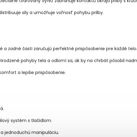
peciálne tvarovaný výrez zabraňuje kontaktu okraja prilby s kľú
istribuuje sily a umožňuje voľnosť pohybu prilby.
 a zadné časti zaručujú perfektné prispôsobenie pre každé telo
rirodzené pohyby tela a odlomí sa, ak by na chrbát pôsobil nadm
komfort a lepšie prispôsobenie.
á.
ilový systém s tlačidlom.
u a jednoduchú manipuláciu.