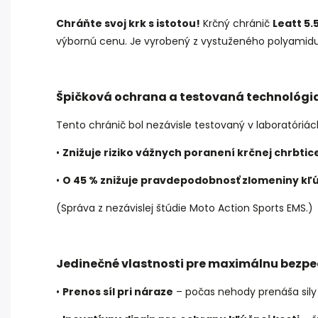
Chráňte svoj krk s istotou!
Krčný chránič
Leatt 5.
výbornú cenu. Je vyrobený z vystuženého polyamidu,
Špičková ochrana a testovaná technológia
Tento chránič bol nezávisle testovaný v laboratóriá
•
Znižuje riziko vážnych poranení krčnej chrbtice
•
O 45 % znižuje pravdepodobnosť zlomeniny kľú
(Správa z nezávislej štúdie Moto Action Sports EMS.)
Jedinečné vlastnosti pre maximálnu bezpe
•
Prenos síl pri náraze
– počas nehody prenáša sily 