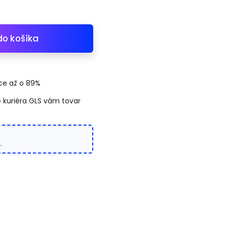
do košíka
ice až o 89%
 kuriéra GLS vám tovar
.