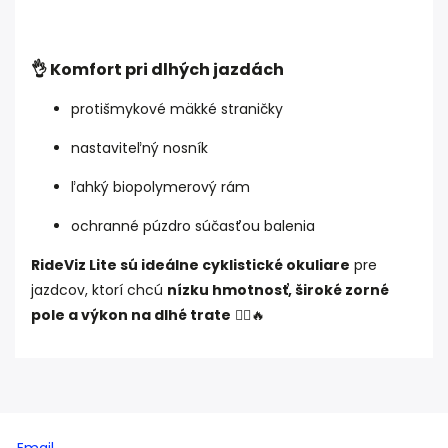
👌 Komfort pri dlhých jazdách
protišmykové mäkké straničky
nastaviteľný nosník
ľahký biopolymerový rám
ochranné púzdro súčasťou balenia
RideViz Lite sú ideálne cyklistické okuliare
pre
jazdcov, ktorí chcú
nízku hmotnosť, široké zorné
pole a výkon na dlhé trate
🚴‍♂️🔥