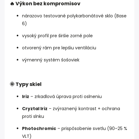
🔥 Výkon bez kompromisov
nárazovo testované polykarbonátové sklo (Base
6)
vysoký profil pre širšie zorné pole
otvorený rám pre lepšiu ventiláciu
výmenný systém šošoviek
🌞 Typy skiel
Iriz
– zrkadlová úprava proti oslneniu
Cryztal Iriz
– zvýraznený kontrast + ochrana
proti slnku
Photochromic
– prispôsobenie svetlu (90–25 %
VLT)