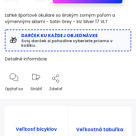
Ľahké športové okuliare so širokým zorným poľom a
výmennými sklami -
Satin Grey - Iriz Silver 17 VLT
DARČEK KU KAŽDEJ OBJEDNÁVKE
🎁
Svoj darček si pohodlne vyberiete priamo v
košíku.
Detailné informácie
Opýtať sa
Strážiť
Zdieľať
Veľkosť bicyklov
Veľkostná tabuľka