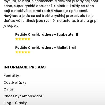
myslím, že napříč německem a českem je tady nejlepší
cena, super rychlé doručení. K plášti - každý se toho
bojí a nadává, ale mě to drží všude jak přilepené.
Nevýhoda je, že se asi trošku rychlej prorazi, ale to je
daň za váhu. Jinak jsou rychlé i na asfaltu, trailu a grip
je super.
Pedále Crankbrothers - Eggbeater 11
Pedále Crankbrothers - Mallet Trail
INFORMÁCIE PRE VÁS
Kontakty
Časté otázky
O nás
Chceš byť Ambasádor?
Blog - Články