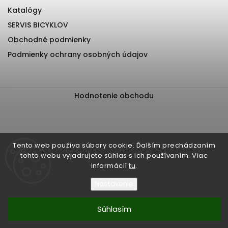
Katalógy
SERVIS BICYKLOV
Obchodné podmienky
Podmienky ochrany osobných údajov
Hodnotenie obchodu
Tento web používa súbory cookie. Ďalším prechádzaním
tohto webu vyjadrujete súhlas s ich používaním. Viac
informácií
tu
.
Nastavenie
Súhlasím
Copyright 2026
EliteBiker
. Všetky práva vyhradené.
Upraviť nastavenie cookies