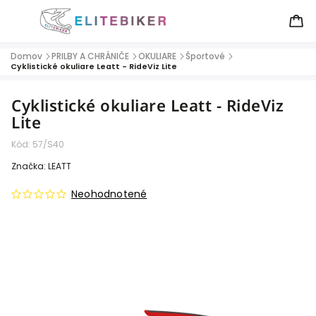
Domov
PRILBY A CHRÁNIČE
OKULIARE
Športové
/
/
/
/
Cyklistické okuliare Leatt - RideViz Lite
Cyklistické okuliare Leatt - RideViz
Lite
Kód:
57/S40
Značka:
LEATT
Neohodnotené