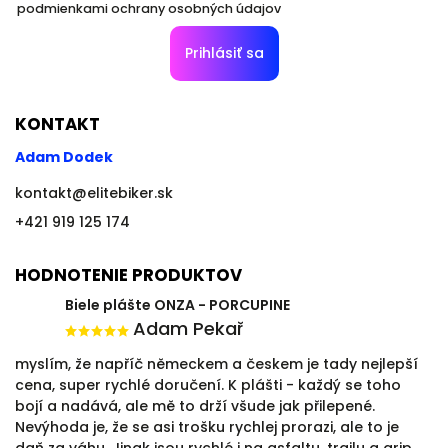
podmienkami ochrany osobných údajov
Prihlásiť sa
KONTAKT
Adam Dodek
kontakt
@
elitebiker.sk
+421 919 125 174
HODNOTENIE PRODUKTOV
Biele plášte ONZA - PORCUPINE
Adam Pekař
myslím, že napříč německem a českem je tady nejlepší
cena, super rychlé doručení. K plášti - každý se toho
bojí a nadává, ale mě to drží všude jak přilepené.
Nevýhoda je, že se asi trošku rychlej prorazi, ale to je