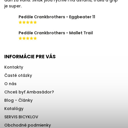
daň za váhu. Jinak jsou rychlé i na asfaltu, trailu a grip
je super.
Pedále Crankbrothers - Eggbeater 11
Pedále Crankbrothers - Mallet Trail
INFORMÁCIE PRE VÁS
Kontakty
Časté otázky
O nás
Chceš byť Ambasádor?
Blog - Články
Katalógy
SERVIS BICYKLOV
Obchodné podmienky