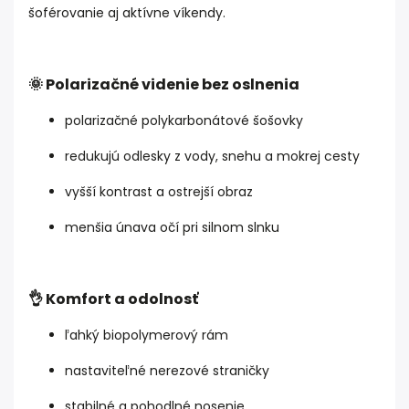
šoférovanie aj aktívne víkendy.
🌞 Polarizačné videnie bez oslnenia
polarizačné polykarbonátové šošovky
redukujú odlesky z vody, snehu a mokrej cesty
vyšší kontrast a ostrejší obraz
menšia únava očí pri silnom slnku
👌 Komfort a odolnosť
ľahký biopolymerový rám
nastaviteľné nerezové straničky
stabilné a pohodlné nosenie