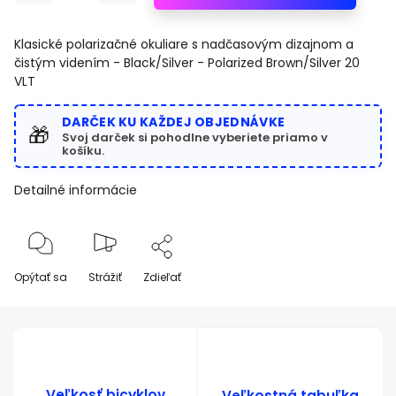
Klasické polarizačné okuliare s nadčasovým dizajnom a
čistým videním -
Black/Silver - Polarized Brown/Silver 20
VLT
DARČEK KU KAŽDEJ OBJEDNÁVKE
🎁
Svoj darček si pohodlne vyberiete priamo v
košíku.
Detailné informácie
Opýtať sa
Strážiť
Zdieľať
Veľkosť bicyklov
Veľkostná tabuľka