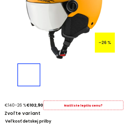
–26 %
€140
–26 %
€102,90
Našli ste lepšiu cenu?
Zvoľte variant
Veľkosť detskej prilby