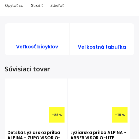
Opýtať sa
Strážiť
Zdieľať
Veľkosť bicyklov
Veľkostná tabuľka
Súvisiaci tovar
–22 %
–19 %
Detská Lyžiarska prilba
Lyžiarska prilba ALPINA -
ALPINA - ZUPO VISOR Q-
ARBER VISOR Q-LITE