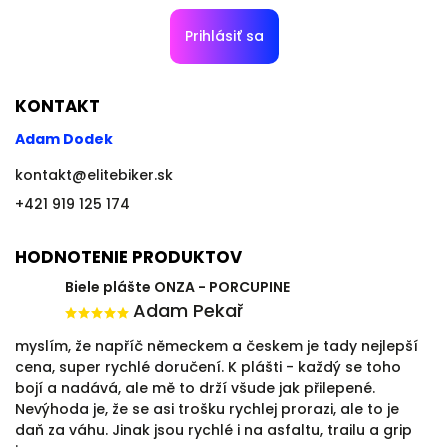
Prihlásiť sa
KONTAKT
Adam Dodek
kontakt
@
elitebiker.sk
+421 919 125 174
HODNOTENIE PRODUKTOV
Biele plášte ONZA - PORCUPINE
Adam Pekař
myslím, že napříč německem a českem je tady nejlepší
cena, super rychlé doručení. K plášti - každý se toho
bojí a nadává, ale mě to drží všude jak přilepené.
Nevýhoda je, že se asi trošku rychlej prorazi, ale to je
daň za váhu. Jinak jsou rychlé i na asfaltu, trailu a grip