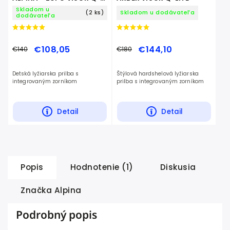
LITE
Skladom u
(2 ks)
Skladom u dodávateľa
dodávateľa
€108,05
€144,10
€140
€180
Detská lyžiarska prilba s
Štýlová hardshelová lyžiarska
integrovaným zorníkom
prilba s integrovaným zorníkom
Detail
Detail
Popis
Hodnotenie (1)
Diskusia
Značka
Alpina
Podrobný popis