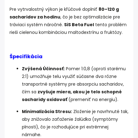
Pre vytrvalostný výkon je kľúčové doplniť
80–120 g
sacharidov za hodinu
, čo je bez optimalizácie pre
tráviaci systém náročné.
SiS Beta Fuel
tento problém
rieši cielenou kombináciou maltodextrínu a fruktózy.
Špecifikácia
Zvýšená Účinnosť:
Pomer 1:0,8 (oproti starému
2:1) umožňuje telu využiť súčasne dva rôzne
transportné systémy pre absorpciu sacharidov,
čím sa
zvyšuje miera, akou je telo schopné
sacharidy oxidovať
(premeniť na energiu).
Minimalizácia Stresu:
Zloženie je navrhnuté tak,
aby znižovalo zaťaženie žalúdka (symptómy
plnosti), čo je rozhodujúce pri extrémnej
námahe.