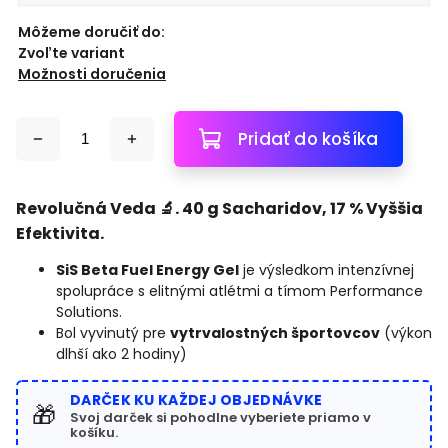
Môžeme doručiť do:
Zvoľte variant
Možnosti doručenia
Pridať do košíka
Revolučná Veda 🔬. 40 g Sacharidov, 17 % Vyššia
Efektivita.
SiS Beta Fuel Energy Gel
je výsledkom intenzívnej
spolupráce s elitnými atlétmi a tímom Performance
Solutions.
Bol vyvinutý pre
vytrvalostných športovcov
(výkon
dlhší ako 2 hodiny)
DARČEK KU KAŽDEJ OBJEDNÁVKE
🎁
Svoj darček si pohodlne vyberiete priamo v
košíku.