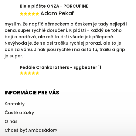
Biele plášte ONZA - PORCUPINE
Adam Pekař
myslím, že napříč německem a českem je tady nejlepší
cena, super rychlé doručení. K plášti - každý se toho
bojí a nadává, ale mě to drží všude jak přilepené.
Nevýhoda je, že se asi trošku rychlej prorazi, ale to je
daň za váhu. Jinak jsou rychlé i na asfaltu, trailu a grip
je super.
Pedále Crankbrothers - Eggbeater 11
INFORMÁCIE PRE VÁS
Kontakty
Časté otázky
O nás
Chceš byť Ambasádor?