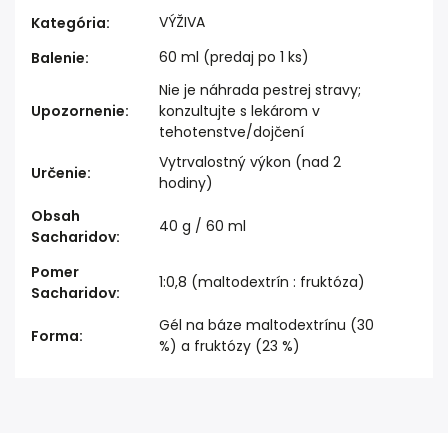
VÝŽIVA
Kategória
:
60 ml (predaj po 1 ks)
Balenie
:
Nie je náhrada pestrej stravy;
Upozornenie
:
konzultujte s lekárom v
tehotenstve/dojčení
Vytrvalostný výkon (nad 2
Určenie
:
hodiny)
Obsah
40 g / 60 ml
Sacharidov
:
Pomer
1:0,8 (maltodextrín : fruktóza)
Sacharidov
:
Gél na báze maltodextrínu (30
Forma
:
%) a fruktózy (23 %)