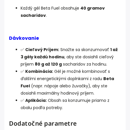
Každý gél Beta Fuel obsahuje
40 gramov
sacharidov
.
Dávkovanie
✅
Cieľový Príjem:
Snažte sa skonzumovať
1 až
3 gély každú hodinu
, aby ste dosiahli cieľový
príjem
80 g až 120 g
sacharidov za hodinu.
✅
Kombinácia:
Gél je možné kombinovať s
ďalšími energetickými doplnkami z radu
Beta
Fuel
(napr. nápoje alebo žuvačky), aby ste
dosiahli maximálny hodinový príjem.
✅
Aplikácia:
Obsah sa konzumuje priamo z
obalu podľa potreby.
Dodatočné parametre