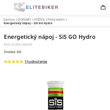
Domov
DOPLNKY
VÝŽIVA
Pitný režim
/
/
/
/
Energetický nápoj - SiS GO Hydro
Energetický nápoj - SiS GO Hydro
Kód:
Zvoľte variant
Značka:
SIS
1 hodnotenie