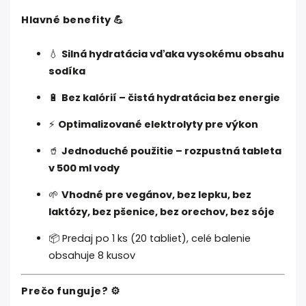
Hlavné benefity 💪
💧
Silná hydratácia vďaka vysokému obsahu
sodíka
🔋
Bez kalórií – čistá hydratácia bez energie
⚡
Optimalizované elektrolyty pre výkon
🥤
Jednoduché použitie – rozpustná tableta
v 500 ml vody
🌱
Vhodné pre vegánov, bez lepku, bez
laktózy, bez pšenice, bez orechov, bez sóje
📦 Predaj po 1 ks (20 tabliet), celé balenie
obsahuje 8 kusov
Prečo funguje? ⚙️