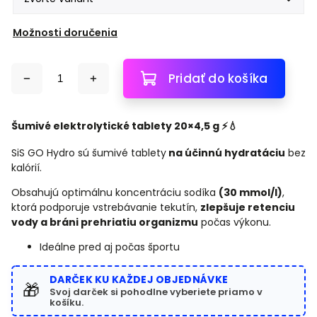
Možnosti doručenia
Pridať do košíka
Šumivé elektrolytické tablety 20×4,5 g ⚡💧
SiS GO Hydro sú šumivé tablety
na účinnú hydratáciu
bez
kalórií.
Obsahujú optimálnu koncentráciu sodíka
(30 mmol/l)
,
ktorá podporuje vstrebávanie tekutín,
zlepšuje retenciu
vody a bráni prehriatiu organizmu
počas výkonu.
Ideálne pred aj počas športu
DARČEK KU KAŽDEJ OBJEDNÁVKE
🎁
Svoj darček si pohodlne vyberiete priamo v
košíku.