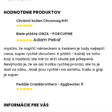
HODNOTENIE PRODUKTOV
Chránič kolien Chromag Rift
Biele plášte ONZA - PORCUPINE
Adam Pekař
myslím, že napříč německem a českem je tady nejlepší
cena, super rychlé doručení. K plášti - každý se toho
bojí a nadává, ale mě to drží všude jak přilepené.
Nevýhoda je, že se asi trošku rychlej prorazi, ale to je
daň za váhu. Jinak jsou rychlé i na asfaltu, trailu a grip
je super.
Pedále Crankbrothers - Eggbeater 11
INFORMÁCIE PRE VÁS