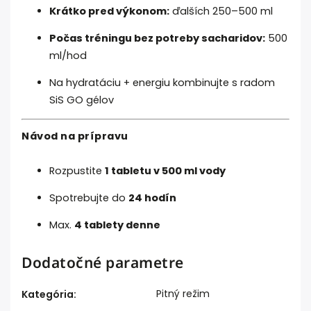
Krátko pred výkonom:
ďalších 250–500 ml
Počas tréningu bez potreby sacharidov:
500
ml/hod
Na hydratáciu + energiu kombinujte s radom
SiS GO gélov
Návod na prípravu
Rozpustite
1 tabletu v 500 ml vody
Spotrebujte do
24 hodín
Max.
4 tablety denne
Dodatočné parametre
Pitný režim
Kategória
: