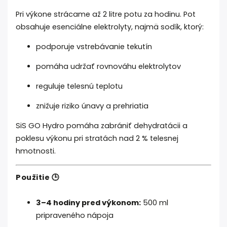
Pri výkone strácame až 2 litre potu za hodinu. Pot
obsahuje esenciálne elektrolyty, najmä sodík, ktorý:
podporuje vstrebávanie tekutín
pomáha udržať rovnováhu elektrolytov
reguluje telesnú teplotu
znižuje riziko únavy a prehriatia
SiS GO Hydro pomáha zabrániť dehydratácii a
poklesu výkonu pri stratách nad 2 % telesnej
hmotnosti.
Použitie 🕒
3–4 hodiny pred výkonom:
500 ml
pripraveného nápoja