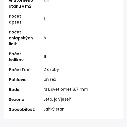
vnútorného
stanu v m2
:
Počet
1
apses
:
Počet
5
chlapských
línií
:
Počet
11
kolíkov
:
2 osoby
Počet ľudí
:
Unisex
Pohlavie
:
NFL svetlomet 8,7 mm
Rods
:
Leto, jar/jeseň
Sezóna
:
Ľahký stan
Spôsobilosť
: