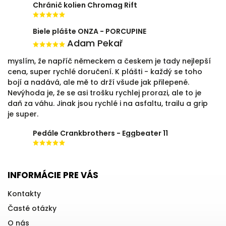
Chránič kolien Chromag Rift
Biele plášte ONZA - PORCUPINE
Adam Pekař
myslím, že napříč německem a českem je tady nejlepší
cena, super rychlé doručení. K plášti - každý se toho
bojí a nadává, ale mě to drží všude jak přilepené.
Nevýhoda je, že se asi trošku rychlej prorazi, ale to je
daň za váhu. Jinak jsou rychlé i na asfaltu, trailu a grip
je super.
Pedále Crankbrothers - Eggbeater 11
INFORMÁCIE PRE VÁS
Kontakty
Časté otázky
O nás