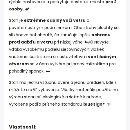
rýchle nastavenie a poskytuje dostatok miesta
pre 2
osoby.
🏕️
Stan je
extrémne odolný voči vetru
a
poveternostným podmienkam. Obe strany plachty sú
silikónovo potiahnuté, čo zaručuje lepšiu
ochranu
proti dažďu a vetru
pri nízkej váhe. 🌬️💨 Navyše,
vďaka vysokému podielu sieťovinových vložiek
vnútornej časti stanu a nastaviteľným
ventilačným
otvorom
sa v ňom vytvára príjemný mikroklíma pre
pohodlný spánok. 🛏️
Stan má jednu vstupnú dvere a jednu predsieň, kde si
môžete uložiť vybavenie. Všetky materiály použité na
výrobu stanu sú ekologické a šetrné k prírode,
vyrobené podľa prísneho štandardu
bluesign®
. 🌱
Vlastnosti: