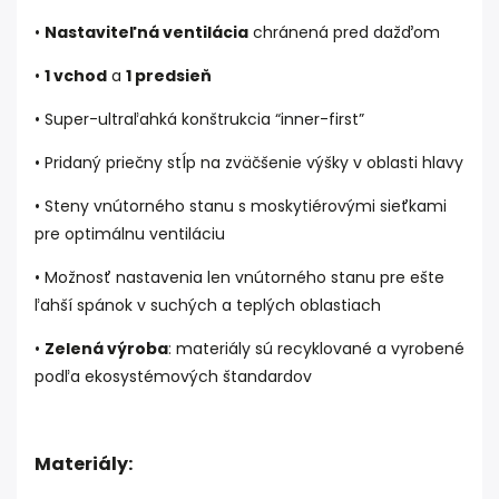
•
Nastaviteľná ventilácia
chránená pred dažďom
•
1 vchod
a
1 predsieň
•
Super-ultraľahká konštrukcia “inner-first”
•
Pridaný priečny stĺp na zväčšenie výšky v oblasti hlavy
•
Steny vnútorného stanu s moskytiérovými sieťkami
pre optimálnu ventiláciu
•
Možnosť nastavenia len vnútorného stanu pre ešte
ľahší spánok v suchých a teplých oblastiach
•
Zelená výroba
: materiály sú recyklované a vyrobené
podľa ekosystémových štandardov
Materiály: