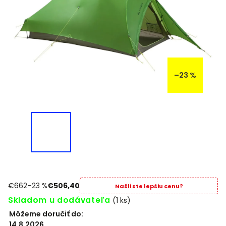
–23 %
€662
–23 %
€506,40
Našli ste lepšiu cenu?
Skladom u dodávateľa
(1 ks)
Môžeme doručiť do:
14.8.2026