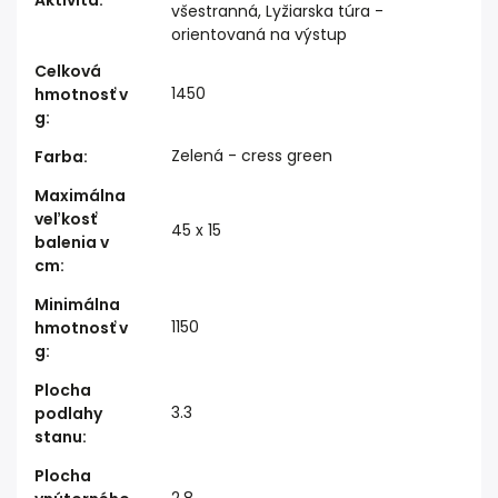
všestranná, Lyžiarska túra -
orientovaná na výstup
Celková
1450
hmotnosť v
g
:
Zelená - cress green
Farba
:
Maximálna
veľkosť
45 x 15
balenia v
cm
:
Minimálna
1150
hmotnosť v
g
:
Plocha
3.3
podlahy
stanu
:
Plocha
2.8