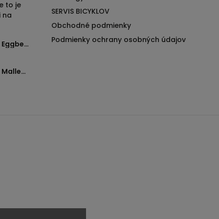
e to je
SERVIS BICYKLOV
i na
Obchodné podmienky
Podmienky ochrany osobných údajov
Pedále Crankbrothers - Eggbeater 11
Pedále Crankbrothers - Mallet Trail