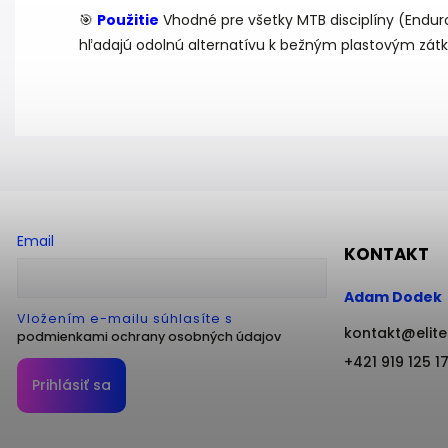
🎯
Použitie
Vhodné pre všetky MTB disciplíny (Enduro,
hľadajú odolnú alternatívu k bežným plastovým zát
Email
KONTAKT
Adam Dodek
Vložením e-mailu súhlasíte s
kontakt
@
elit
podmienkami ochrany osobných údajov
+421 919 125 1
Prihlásiť sa