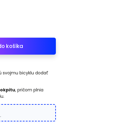
do košíka
hcú svojmu bicyklu dodať
okpitu
, pričom plnia
iu.
.