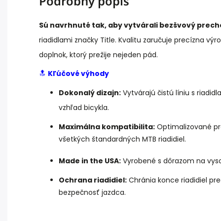
Podrobný popis
Sú navrhnuté tak, aby vytvárali bezšvový prec
riadidlami značky Title.
Kvalitu zaručuje precízna výro
doplnok, ktorý prežije nejeden pád.
🔝
Kľúčové výhody
Dokonalý dizajn:
Vytvárajú čistú líniu s riadid
vzhľad bicykla.
Maximálna kompatibilita:
Optimalizované pre
všetkých štandardných MTB riadidiel.
Made in the USA:
Vyrobené s dôrazom na vysok
Ochrana riadidiel:
Chránia konce riadidiel pr
bezpečnosť jazdca.