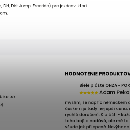
 DH, Dirt Jump, Freeride) pre jazdcov, ktorí
kam.
HODNOTENIE PRODUKTO
Biele plášte ONZA - PO
Adam Peka
ebiker.sk
myslím, že napříč německem 
74
českem je tady nejlepší cena,
rychlé doručení. K plášti - kaž
toho bojí a nadává, ale mě to 
všude jak přilepené. Nevýhoda 