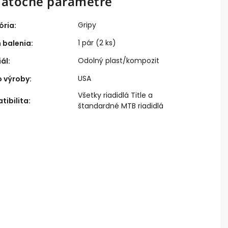
atočné parametre
Gripy
ória
:
1 pár (2 ks)
 balenia
:
Odolný plast/kompozit
iál
:
USA
o výroby
:
Všetky riadidlá Title a
tibilita
:
štandardné MTB riadidlá