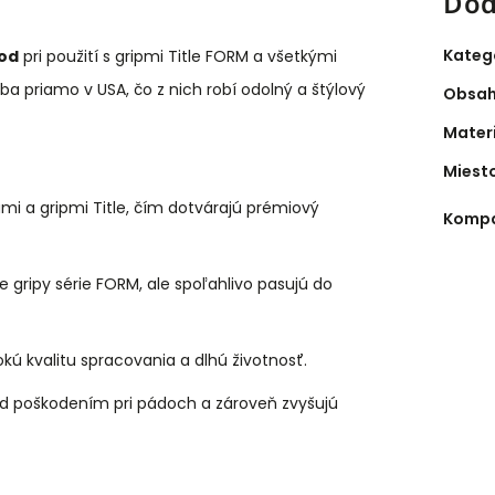
Dod
Kateg
hod
pri použití s gripmi Title FORM a všetkými
ba priamo v USA, čo z nich robí odolný a štýlový
Obsah
Mater
Miest
lami a gripmi Title, čím dotvárajú prémiový
Kompa
 gripy série FORM, ale spoľahlivo pasujú do
ú kvalitu spracovania a dlhú životnosť.
ed poškodením pri pádoch a zároveň zvyšujú