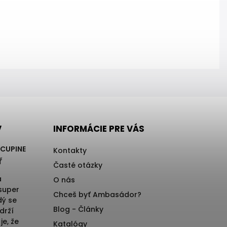
V
INFORMÁCIE PRE VÁS
RCUPINE
Kontakty
ř
Časté otázky
a
O nás
 super
Chceš byť Ambasádor?
dý se
Blog - Články
drží
je, že
Katalógy