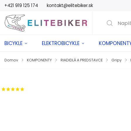
+421 919 125 174
kontakt@elitebiker.sk
BICYKLE
ELEKTROBICYKLE
KOMPONENT
Domov
/
KOMPONENTY
/
RIADIDLÁ A PREDSTAVCE
/
Gripy
/
Značka:
Title MTB
1 hodnotenie