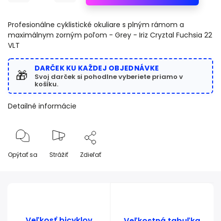
Profesionálne cyklistické okuliare s plným rámom a
maximálnym zorným poľom -
Grey - Iriz Cryztal Fuchsia 22
VLT
DARČEK KU KAŽDEJ OBJEDNÁVKE
🎁
Svoj darček si pohodlne vyberiete priamo v
košíku.
Detailné informácie
Opýtať sa
Strážiť
Zdieľať
Veľkosť bicyklov
Veľkostná tabuľka