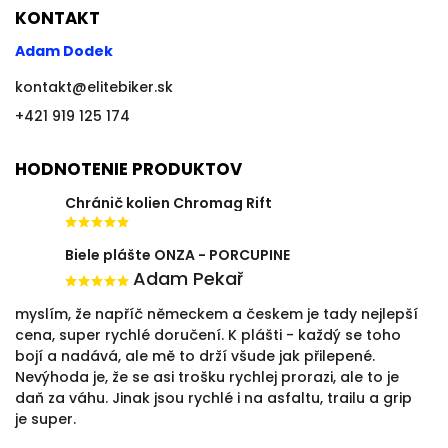
KONTAKT
Adam Dodek
kontakt
@
elitebiker.sk
+421 919 125 174
HODNOTENIE PRODUKTOV
Chránič kolien Chromag Rift
Biele plášte ONZA - PORCUPINE
Adam Pekař
myslím, že napříč německem a českem je tady nejlepší
cena, super rychlé doručení. K plášti - každý se toho
bojí a nadává, ale mě to drží všude jak přilepené.
Nevýhoda je, že se asi trošku rychlej prorazi, ale to je
daň za váhu. Jinak jsou rychlé i na asfaltu, trailu a grip
je super.