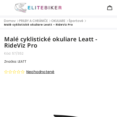
Domov
PRILBY A CHRÁNIČE
OKULIARE
Športové
/
/
/
/
Malé cyklistické okuliare Leatt - RideViz Pro
Malé cyklistické okuliare Leatt -
RideViz Pro
Kód:
57/S52
Značka:
LEATT
Neohodnotené