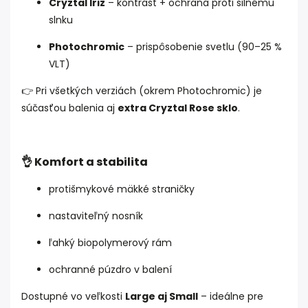
Cryztal Iriz
– kontrast + ochrana proti silnému
slnku
Photochromic
– prispôsobenie svetlu (90–25 %
VLT)
👉 Pri všetkých verziách (okrem Photochromic) je
súčasťou balenia aj
extra Cryztal Rose sklo
.
👌 Komfort a stabilita
protišmykové mäkké straničky
nastaviteľný nosník
ľahký biopolymerový rám
ochranné púzdro v balení
Dostupné vo veľkosti
Large aj Small
– ideálne pre