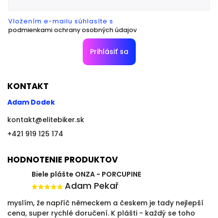
Vložením e-mailu súhlasíte s
podmienkami ochrany osobných údajov
Prihlásiť sa
KONTAKT
Adam Dodek
kontakt
@
elitebiker.sk
+421 919 125 174
HODNOTENIE PRODUKTOV
Biele plášte ONZA - PORCUPINE
Adam Pekař
myslím, že napříč německem a českem je tady nejlepší
cena, super rychlé doručení. K plášti - každý se toho