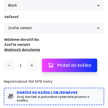
Veľkosť
Môžeme doručiť do:
Zvoľte variant
Možnosti doručenia
Pridať do košíka
Nepremokavé flat MTB tretry
DARČEK KU KAŽDEJ OBJEDNÁVKE
🎁
Svoj darček si pohodlne vyberiete priamo v
košíku.