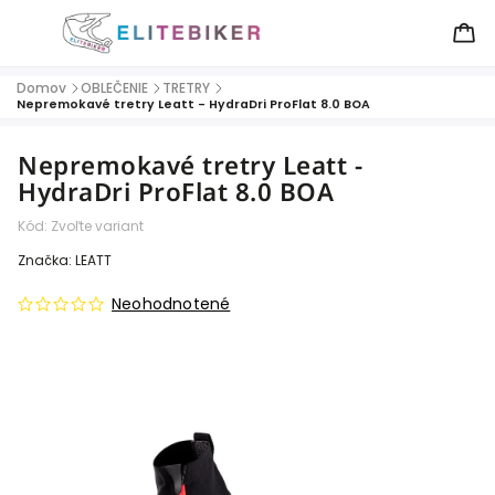
Domov
OBLEČENIE
TRETRY
/
/
/
Nepremokavé tretry Leatt - HydraDri ProFlat 8.0 BOA
Nepremokavé tretry Leatt -
HydraDri ProFlat 8.0 BOA
Kód:
Zvoľte variant
Značka:
LEATT
Neohodnotené