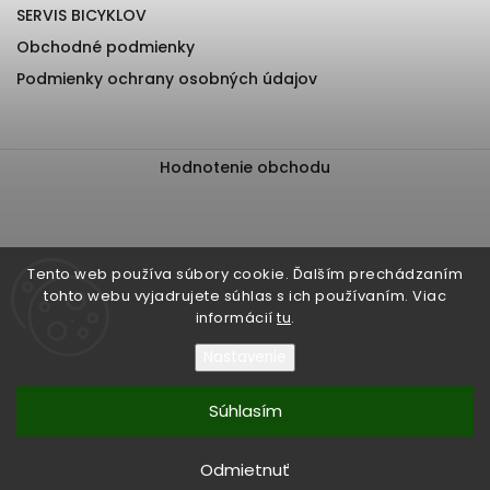
SERVIS BICYKLOV
Obchodné podmienky
Podmienky ochrany osobných údajov
Hodnotenie obchodu
Tento web používa súbory cookie. Ďalším prechádzaním
tohto webu vyjadrujete súhlas s ich používaním. Viac
informácií
tu
.
Nastavenie
Súhlasím
Copyright 2026
EliteBiker
. Všetky práva vyhradené.
Upraviť nastavenie cookies
Odmietnuť
Vytvořil
Shoptet
| Design
Shoptak.cz