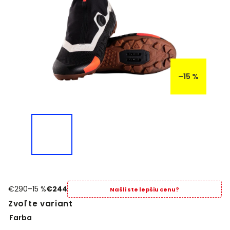
–15 %
€290
–15 %
€244
Našli ste lepšiu cenu?
Zvoľte variant
Farba