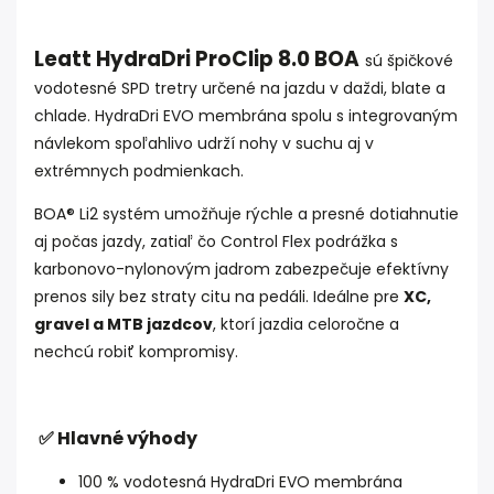
Leatt HydraDri ProClip 8.0 BOA
sú špičkové
vodotesné SPD tretry určené na jazdu v daždi, blate a
chlade. HydraDri EVO membrána spolu s integrovaným
návlekom spoľahlivo udrží nohy v suchu aj v
extrémnych podmienkach.
BOA® Li2 systém umožňuje rýchle a presné dotiahnutie
aj počas jazdy, zatiaľ čo Control Flex podrážka s
karbonovo-nylonovým jadrom zabezpečuje efektívny
prenos sily bez straty citu na pedáli. Ideálne pre
XC,
gravel a MTB jazdcov
, ktorí jazdia celoročne a
nechcú robiť kompromisy.
✅ Hlavné výhody
100 % vodotesná HydraDri EVO membrána