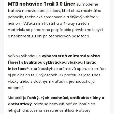
MTB nohavice Trail 3.0 Liner
sú moderné
trailové nohavice pre jazdcov, ktorí chcú maximálne
pohodlie, technické spracovanie a štýlový vzhľad v
jednom. Vďaka slim fit strihu a 4-way stretch
materiálu sa prirodzene prispôsobia pohybu na bicykli
a neobmedzujú ani pri technických pasážach.
Veľkou výhodou je
vyberateľná vnútorná vložka
(liner) s kvalitnou cyklistickou vložkou Elastic
Interface®
, ktorá poskytuje prémiovú oporu a komfort
aj pri dlhších MTB výjazdoch. Ak preferuješ jazdu bez
vložky alebo s vlastnými kraťasmi, jednoducho ju
odopneš.
Materiál je
ľahký, rýchloschnúci, antibakteriálny a
antistatický
, takže sa nemusíš báť ani horúcich
letných dní. Laserom rezané ventilačné otvory