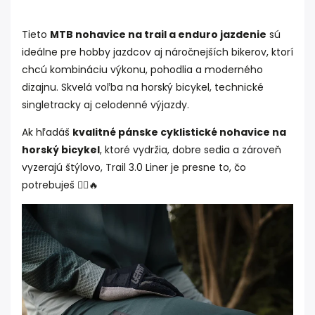
Tieto
MTB nohavice na trail a enduro jazdenie
sú
ideálne pre hobby jazdcov aj náročnejších bikerov, ktorí
chcú kombináciu výkonu, pohodlia a moderného
dizajnu. Skvelá voľba na horský bicykel, technické
singletracky aj celodenné výjazdy.
Ak hľadáš
kvalitné pánske cyklistické nohavice na
horský bicykel
, ktoré vydržia, dobre sedia a zároveň
vyzerajú štýlovo, Trail 3.0 Liner je presne to, čo
potrebuješ 🚵‍♂️🔥