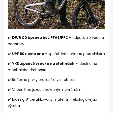
✔️
DWR C0 úprava bez PFAS/PFC
– odpudzuje vodu a
nečistoty
✔️
UPF 50+ ochrana
– spoľahlivá ochrana pred slnkom
✔️
YKK zipsové vrecká na stehnách
– ideálne na
mobil alebo drobnosti
✔️ Reflexné prvky pre lepšiu viditeľnosť
✔️ Vhodné na jazdu s kolennými chráničmi
✔️ bluesign® certifikovaný materiál – ekologickejšia
výroba