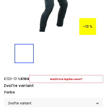
–13 %
€120
–13 %
€104
Našli ste lepšiu cenu?
Zvoľte variant
Farba