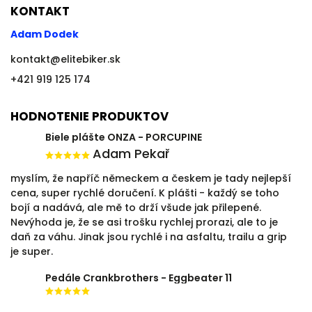
KONTAKT
Adam Dodek
kontakt
@
elitebiker.sk
+421 919 125 174
HODNOTENIE PRODUKTOV
Biele plášte ONZA - PORCUPINE
Adam Pekař
myslím, že napříč německem a českem je tady nejlepší
cena, super rychlé doručení. K plášti - každý se toho
bojí a nadává, ale mě to drží všude jak přilepené.
Nevýhoda je, že se asi trošku rychlej prorazi, ale to je
daň za váhu. Jinak jsou rychlé i na asfaltu, trailu a grip
je super.
Pedále Crankbrothers - Eggbeater 11