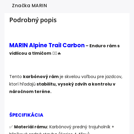
Značka
MARIN
Podrobný popis
MARIN Alpine Trail Carbon
– Enduro rám s
vidlicou a tlmičom
🚵‍♂️🔥
Tento
karbónový rám
je skvelou voľbou pre jazdcov,
ktorí hľadajú
stabilitu, vysoký zdvih a kontrolu v
náročnom teréne.
ŠPECIFIKÁCIA
✅
Materiál rámu:
Karbónový predný trojuholník +