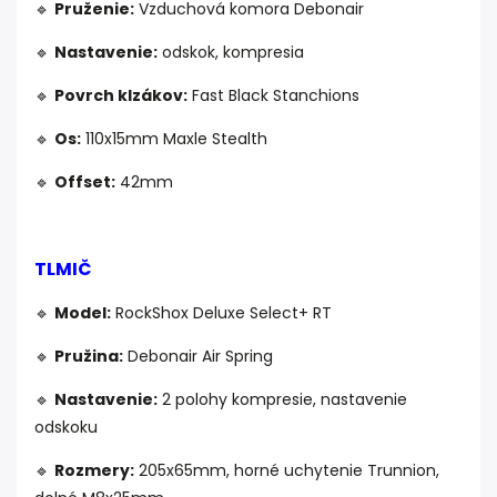
🔹
Pruženie:
Vzduchová komora Debonair
🔹
Nastavenie:
odskok, kompresia
🔹
Povrch klzákov:
Fast Black Stanchions
🔹
Os:
110x15mm Maxle Stealth
🔹
Offset:
42mm
TLMIČ
🔹
Model:
RockShox Deluxe Select+ RT
🔹
Pružina:
Debonair Air Spring
🔹
Nastavenie:
2 polohy kompresie, nastavenie
odskoku
🔹
Rozmery:
205x65mm, horné uchytenie Trunnion,