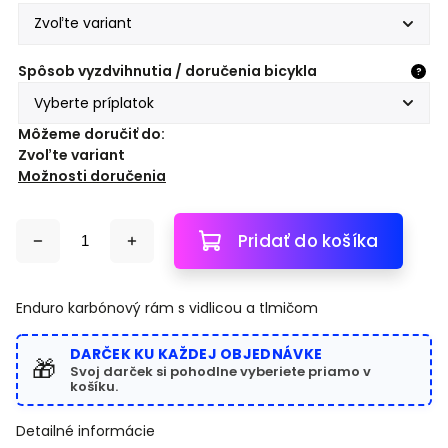
Spôsob vyzdvihnutia / doručenia bicykla
?
Môžeme doručiť do:
Zvoľte variant
Možnosti doručenia
Pridať do košíka
Enduro karbónový rám s vidlicou a tlmičom
DARČEK KU KAŽDEJ OBJEDNÁVKE
🎁
Svoj darček si pohodlne vyberiete priamo v
košíku.
Detailné informácie