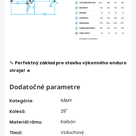
🔧
Perfektný základ pre stavbu výkonného enduro
stroja!
🔥
Dodatočné parametre
RÁMY
Kategória
:
29"
Kolesá
:
Karbón
Materiál rámu
:
Vzduchový
Tlmič
: