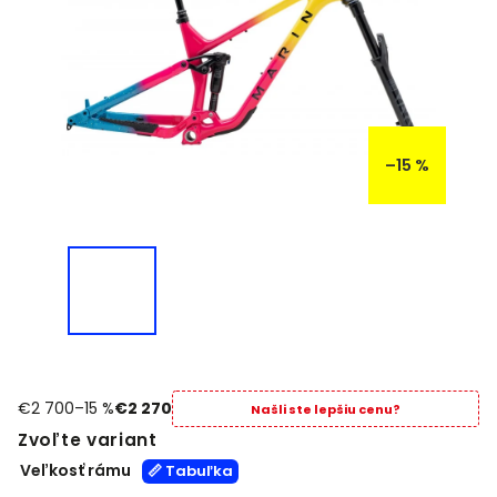
–15 %
€2 700
–15 %
€2 270
Našli ste lepšiu cenu?
Zvoľte variant
Veľkosť rámu
📏 Tabuľka