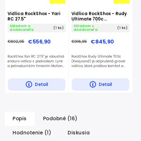
Vidlica RockShox - Yari
Vidlica RockShox - Rudy
RC 27.5"
Ultimate 700c
(Kwiqsand)
Skladom u
Skladom u
(1 ks)
(1 ks)
dodávateľa
dodávateľa
€556,90
€845,90
€602,95
€916,95
RockShox Yari RC 27.5" je robustná
RockShox Rudy Ultimate 700c
enduro vidlica s podvozkom Lyrik
(Kwiqsand) je odpružená gravel
a jednoduchším tlmením Motion
vidlica, ktorá pridáva komfort a
Control pre kolesá 27.5", stavaná
kontrolu na rozbitých cestách pre
na enduro a all-mountain.
kolesá 700c, stavaná na gravel a
cyklokros.
Detail
Detail
Popis
Podobné (16)
Hodnotenie (1)
Diskusia