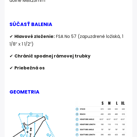
dolné M8x25mm
SÚČASŤ BALENIA
✔
Hlavové zloženie:
FSA No 57 (zapuzdrené ložiská, 1
1/8” x 1 1/2”)
✔
Chránič spodnej rámovej trubky
✔
Priebežná os
GEOMETRIA