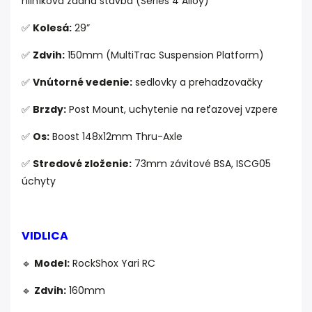
hliníková zadná stavba (Series 4 Alloy)
✅
Kolesá:
29”
✅
Zdvih:
150mm (MultiTrac Suspension Platform)
✅
Vnútorné vedenie:
sedlovky a prehadzovačky
✅
Brzdy:
Post Mount, uchytenie na reťazovej vzpere
✅
Os:
Boost 148x12mm Thru-Axle
✅
Stredové zloženie:
73mm závitové BSA, ISCG05
úchyty
VIDLICA
🔹
Model:
RockShox Yari RC
🔹
Zdvih:
160mm