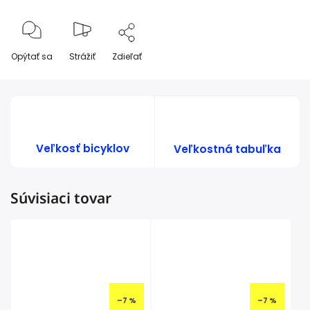
Opýtať sa
Strážiť
Zdieľať
Veľkosť bicyklov
Veľkostná tabuľka
Súvisiaci tovar
–7 %
–7 %